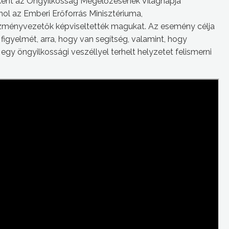
eként az Öngyilkosság Megelőzésének Világnapja
hol az Emberi Erőforrás Minisztériuma,
zményvezetők képviseltették magukat. Az esemény célja
figyelmét, arra, hogy van segítség, valamint, hogy
gy öngyilkossági veszéllyel terhelt helyzetet felismerni