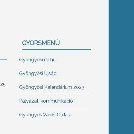
GYORSMENÜ
Gyöngyösma.hu
Gyöngyösi Újság
-25
Gyöngyösi Kalendárium 2023
Pályázati kommunikáció
Gyöngyös Város Oldala