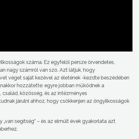
yilkosságok száma. Ez egyfelől persze örvendetes,
an nagy számról van szó. Azt látjuk, hogy
et véget saját kezével az életének -kezdte beszédében
yanakkor hozzátette: egyre jobban működnek a
, család, közösség, és az intézményes
udnak járulni ahhoz, hogy csökkenjen az öngyilkosságok
 „van segítség” – és az elmúlt évek gyakorlata azt
mberhez.