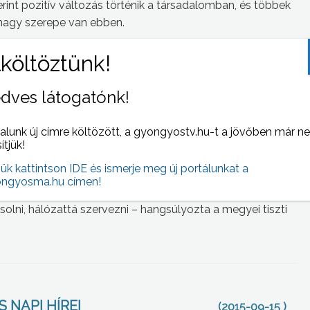
zerint pozitív változás történik a társadalomban, és többek
 nagy szerepe van ebben.
rjon segítséget kérni, mert úgy tűnik, hogy ebben a
r a lelki elsősegély szolgálathoz öngyilkossági krízis
 megugrott másfélszeresére, tehát 2000 hívásról 3000-re,
dves látogatónk!
yon jelentős változások vannak – fogalmazott.
y tudatosítsa azoknak a segítő szervezeteknek,
alunk új címre költözött, a gyongyostv.hu-t a jövőben már n
sítjük!
tőségét, és igénybevehetőségét, akik tudnak segíteni,
jük kattintson IDE és ismerje meg új portálunkat a
ngyosma.hu címen!
dsegítő szolgálat, valamint az önkéntesek – hogy ezeket a
olni, hálózattá szervezni – hangsúlyozta a megyei tiszti
 NAPI HÍREI
(2015-09-15 )