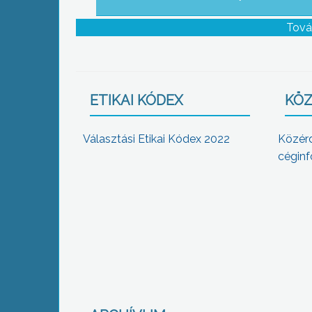
Tová
ETIKAI KÓDEX
KÖZ
Választási Etikai Kódex 2022
Közér
céginf