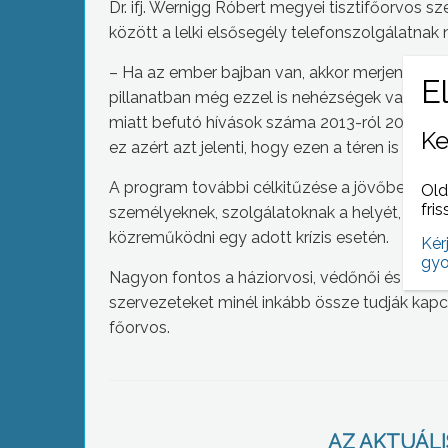
Dr. ifj. Wernigg Róbert megyei tisztifőorvos s
között a lelki elsősegély telefonszolgálatnak
– Ha az ember bajban van, akkor merjen és aka
pillanatban még ezzel is nehézségek vannak. Bá
miatt befutó hívások száma 2013-ról 2014-re,
Ke
ez azért azt jelenti, hogy ezen a téren is nag
A program további célkitűzése a jövőben, hog
Old
fris
személyeknek, szolgálatoknak a helyét, elérhe
közreműködni egy adott krízis esetén.
Kér
gyo
Nagyon fontos a háziorvosi, védőnői és csalá
szervezeteket minél inkább össze tudják kapcs
főorvos.
AZ AKTUÁLIS