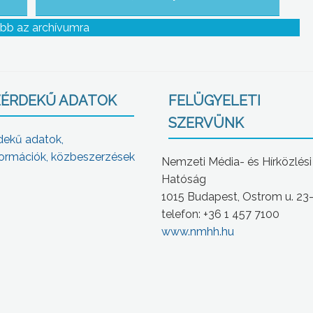
bb az archívumra
ÉRDEKŰ ADATOK
FELÜGYELETI
SZERVÜNK
dekű adatok,
ormációk, közbeszerzések
Nemzeti Média- és Hírközlési
Hatóság
1015 Budapest, Ostrom u. 23
telefon: +36 1 457 7100
www.nmhh.hu