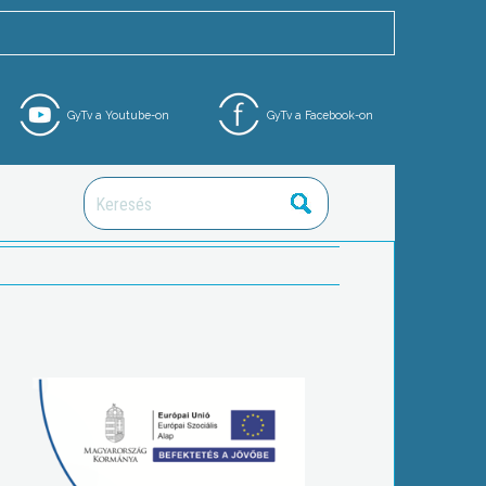
GyTv a Youtube-on
GyTv a Facebook-on