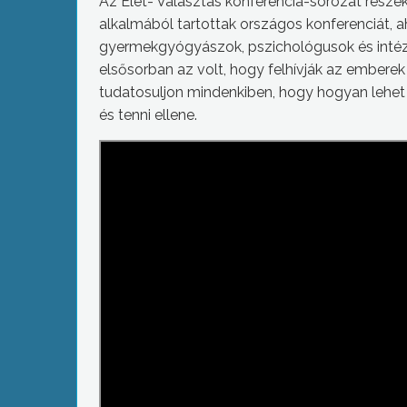
Az Élet- Választás konferencia-sorozat rész
alkalmából tartottak országos konferenciát, a
gyermekgyógyászok, pszichológusok és inté
elsősorban az volt, hogy felhívják az emberek 
tudatosuljon mindenkiben, hogy hogyan lehet e
és tenni ellene.