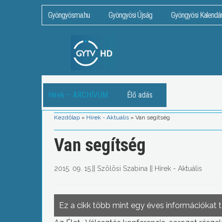
Gyöngyösma.hu
Gyöngyösi Újság
Gyöngyösi Kalendá
Hírek – ARCHÍVUM
Élő adás
Kezdőlap
»
Hírek - Aktuális
»
Van segítség
Van segítség
2015. 09. 15.
||
Szõlõsi Szabina
||
Hírek - Aktuális
Ez a cikk több mint egy éves információkat 