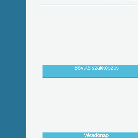
Bővülő szakképzés
Véradónap