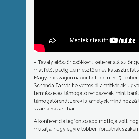
– Tavaly először csökkent kétezer alá az öng
másfelől pedig dermesztően és katasztrofális
Magyarországon naponta több mint 5 ember v
Schanda Tamás helyettes államtitkár, aki ug
természetes támogató rendszerek, mint barát
támogatórendszerek is, amelyek mind hozzá t
száma hazánkban.
A konferencia legfontosabb mottója volt, hogy
mutatja, hogy egyre többen fordulnak szake