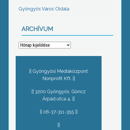
Gyöngyös Város Oldala
ARCHÍVUM
Archívum
Gyöngyösi Médiaközpont
Nonprofit Kft.
3200 Gyöngyös, Göncz
Árpád utca 4.
06-37-311-355