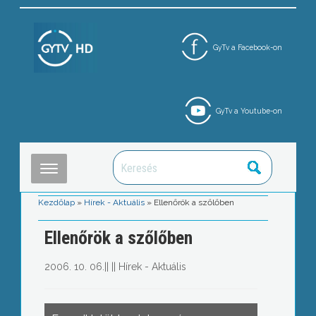
GyTv a Facebook-on
GyTv a Youtube-on
Kezdőlap
»
Hírek - Aktuális
»
Ellenőrök a szőlőben
Ellenőrök a szőlőben
2006. 10. 06.
||
||
Hírek - Aktuális