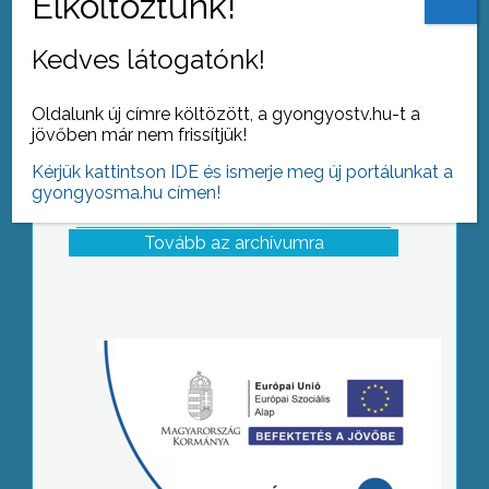
Kedves látogatónk!
Oldalunk új címre költözött, a gyongyostv.hu-t a
jövőben már nem frissítjük!
Kérjük kattintson IDE és ismerje meg új portálunkat a
gyongyosma.hu címen!
Tovább az archívumra