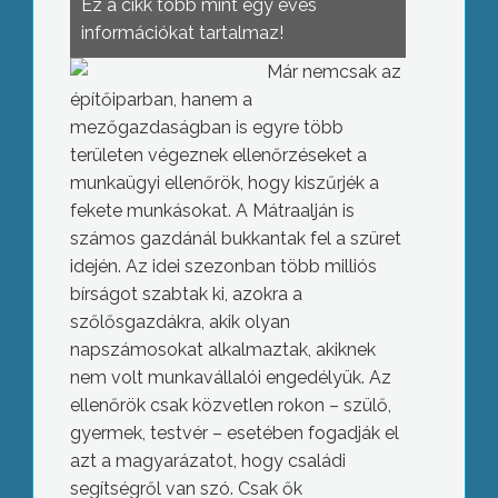
Ez a cikk több mint egy éves
információkat tartalmaz!
Már nemcsak az
építőiparban, hanem a
mezőgazdaságban is egyre több
területen végeznek ellenőrzéseket a
munkaügyi ellenőrök, hogy kiszűrjék a
fekete munkásokat. A Mátraalján is
számos gazdánál bukkantak fel a szüret
idején.
Az idei szezonban több milliós
bírságot szabtak ki, azokra a
szőlősgazdákra, akik olyan
napszámosokat alkalmaztak, akiknek
nem volt munkavállalói engedélyük. Az
ellenőrök csak közvetlen rokon – szülő,
gyermek, testvér – esetében fogadják el
azt a magyarázatot, hogy családi
segítségről van szó. Csak ők