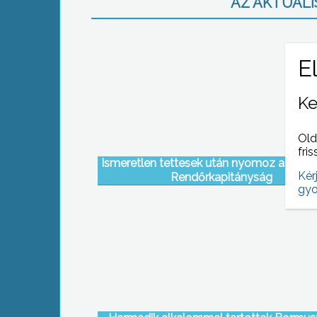
AZ AKTUÁLIS
Ke
Old
fris
Ismeretlen tettesek után nyomoz a Gyö
Kér
Rendőrkapitányság
gyo