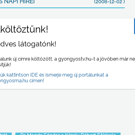
 NAPI HÍREI
(2008-12-02 )
dves látogatónk!
alunk új címre költözött, a gyongyostv.hu-t a jövőben már n
sítjük!
ngyös
A stomásokat tömörítő ILCO klub
jük kattintson IDE és ismerje meg új portálunkat a
megalakulásának 20 éves jubileumát
ngyosma.hu címen!
ünnepelték a tagok a Mátra Művelődési
Központban