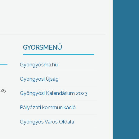
GYORSMENÜ
Gyöngyösma.hu
Gyöngyösi Újság
-25
Gyöngyösi Kalendárium 2023
Pályázati kommunikáció
Gyöngyös Város Oldala