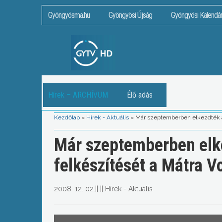
Gyöngyösma.hu
Gyöngyösi Újság
Gyöngyösi Kalendá
Hírek – ARCHÍVUM
Élő adás
Kezdőlap
»
Hírek - Aktuális
»
Már szeptemberben elkezdték a 
Már szeptemberben elke
felkészítését a Mátra V
2008. 12. 02.
||
||
Hírek - Aktuális