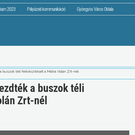
rium 2023
Pályázati kommunikáció
Gyöngyös Város Oldala
buszok téli felkészítését a Mátra Volán Zrt-nél
zdték a buszok téli
olán Zrt-nél