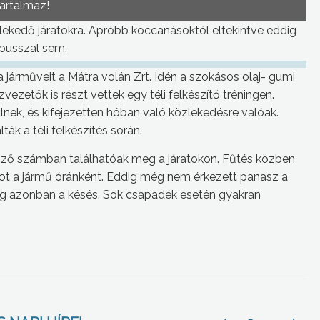
tartalmaz!
ekedő járatokra. Apróbb koccanásoktól eltekintve eddig
busszal sem.
a járműveit a Mátra volán Zrt. Idén a szokásos olaj- gumi
ezetők is részt vettek egy téli felkészítő tréningen.
lnek, és kifejezetten hóban való közlekedésre valóak.
ák a téli felkészítés során.
észő számban találhatóak meg a járatokon. Fűtés közben
got a jármű óránként. Eddig még nem érkezett panasz a
og azonban a késés. Sok csapadék esetén gyakran