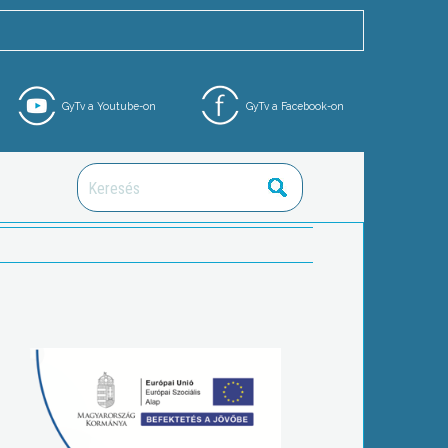
GyTv a Youtube-on
GyTv a Facebook-on