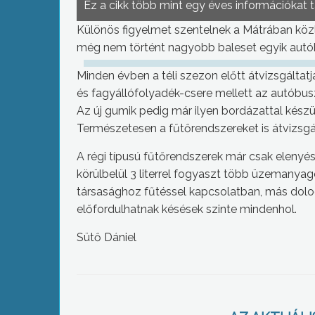
Ez a cikk több mint egy éves információkat 
Különös figyelmet szentelnek a Mátrában közl
még nem történt nagyobb baleset egyik autó
Minden évben a téli szezon előtt átvizsgáltatj
és fagyállófolyadék-csere mellett az autóbuszv
Az új gumik pedig már ilyen bordázattal készü
Természetesen a fűtőrendszereket is átvizsgált
A régi típusú fűtőrendszerek már csak eleny
körülbelül 3 literrel fogyaszt több üzemanya
társasághoz fűtéssel kapcsolatban, más dol
előfordulhatnak késések szinte mindenhol.
Sütő Dániel