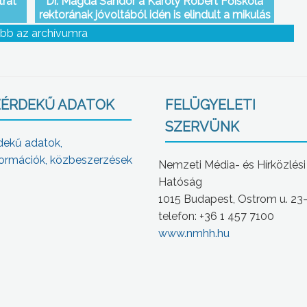
trát
Dr. Magda Sándor a Károly Róbert Főiskola
rektorának jóvoltából idén is elindult a mikulás
vonat, amely naponta több mint 100
bb az archívumra
kisgyermek számára okoz örömet
ÉRDEKŰ ADATOK
FELÜGYELETI
SZERVÜNK
dekű adatok,
ormációk, közbeszerzések
Nemzeti Média- és Hírközlési
Hatóság
1015 Budapest, Ostrom u. 23
telefon: +36 1 457 7100
www.nmhh.hu