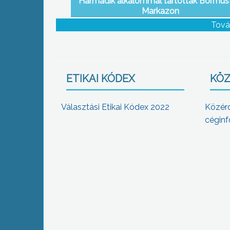
Harmadik alkalommal tartottak Bormus
Markazon
Tová
ETIKAI KÓDEX
KÖZ
Választási Etikai Kódex 2022
Közér
céginf