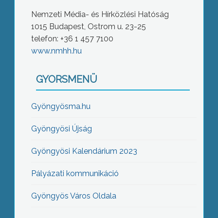
Nemzeti Média- és Hírközlési Hatóság
1015 Budapest, Ostrom u. 23-25
telefon: +36 1 457 7100
www.nmhh.hu
GYORSMENÜ
Gyöngyösma.hu
Gyöngyösi Újság
Gyöngyösi Kalendárium 2023
Pályázati kommunikáció
Gyöngyös Város Oldala