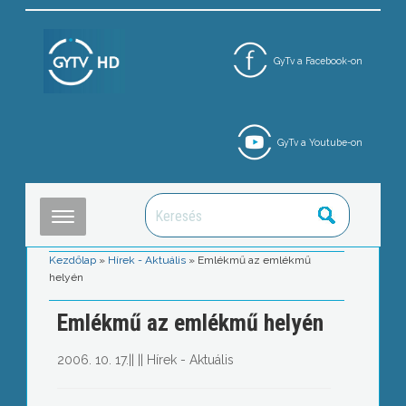
GyTv a Facebook-on
GyTv a Youtube-on
Kezdőlap
»
Hírek - Aktuális
»
Emlékmű az emlékmű
helyén
Emlékmű az emlékmű helyén
2006. 10. 17.
||
||
Hírek - Aktuális