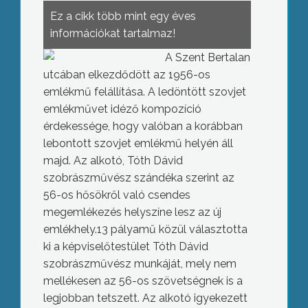
Ez a cikk több mint egy éves
információkat tartalmaz!
A Szent Bertalan
utcában elkezdődött az 1956-os
emlékmű felállítása. A ledöntött szovjet
emlékművet idéző kompozíció
érdekessége, hogy valóban a korábban
lebontott szovjet emlékmű helyén áll
majd. Az alkotó, Tóth Dávid
szobrászművész szándéka szerint az
56-os hősökről való csendes
megemlékezés helyszíne lesz az új
emlékhely.
13 pályamű közül választotta
ki a képviselőtestület Tóth Dávid
szobrászművész munkáját, mely nem
mellékesen az 56-os szövetségnek is a
legjobban tetszett. Az alkotó igyekezett