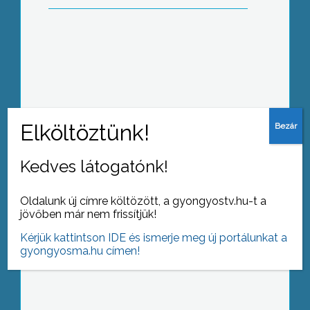
Alakuló ülés Pálosvörösmarton
Kedves látogatónk!
Oldalunk új címre költözött, a gyongyostv.hu-t a
jövőben már nem frissítjük!
Megyegyűlés – megalakult, de
Kérjük kattintson IDE és ismerje meg új portálunkat a
működésképtelen
gyongyosma.hu címen!