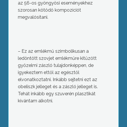
az 56-os gyöngyösi eseményekhez
szorosan kötődő kompozíciót
megvalósítani.
– Ez az emlékmű szimbolikusan a
ledöntött szovjet emlékműre kitűzött
győzelmi zászló tulajdonképpen, de
igyekeztem ettől az egésztől
elvonatkoztatni. Inkább sejtetni ezt az
obeliszk jelleget és a zászló jelleget is.
Tehát inkább egy szuverén plasztikát
kívántam alkotni.