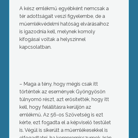
A kész emlékmű egyébként nemcsak a
tér adottságait veszi figyelembe, de a
műemlékvédelmi hatóság elvárásaihoz
is igazodnia kell, melynek komoly
kifogásai voltak a helyszínnel
kapcsolatban.
– Maga a tény, hogy mégis csak itt
történtek az események Gyöngyösön
túlnyomó részt, azt erősítették, hogy itt
kell, hogy felállításra kerüljön az
emlékmű. Az 56-os Szövetség is ezt
kérte, ezt fogadta el a képviselő testület
is. Végül is sikerült a műemlékesekkel is
elfogadtatni, ha kompromisszumok árán