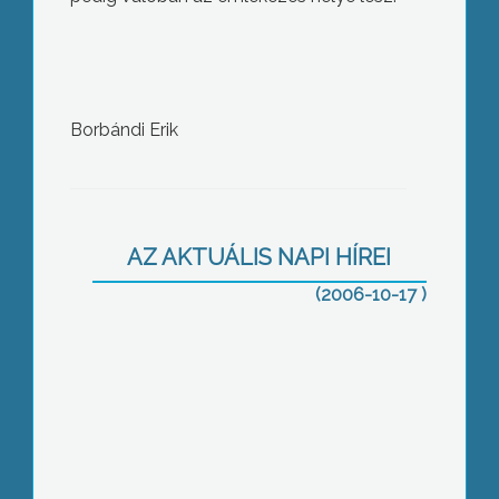
Diákfórum Markazon
Borbándi Erik
AZ AKTUÁLIS NAPI HÍREI
56.2006
(2006-10-17 )
November 1-ig lehet eltávolítani a
választási plakátokat