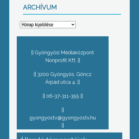
ARCHÍVUM
Archívum
Gyöngyösi Médiaközpont
Nonprofit Kft.
3200 Gyöngyös, Göncz
Árpád utca 4.
06-37-311-355
gyongyostv@gyongyostv.hu