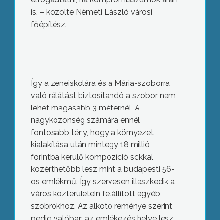
is. – közölte Németi László városi
főépítész.
Így a zeneiskolára és a Mária-szoborra
való rálátást biztosítandó a szobor nem
lehet magasabb 3 méternél. A
nagyközönség számára ennél
fontosabb tény, hogy a környezet
kialakítása után mintegy 18 millió
forintba kerülő kompozíció sokkal
közérthetőbb lesz mint a budapesti 56-
os emlékmű. Így szervesen illeszkedik a
város közterületein felállított egyéb
szobrokhoz. Az alkotó reménye szerint
pedig valóban az emlékezés helye lesz.