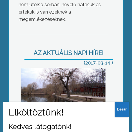
nem utolsó sorban, nevelő hatásuk és
értékük is van ezeknek a
megemlékezéseknek.
Gyöngyös a top 25-ben
AZ AKTUÁLIS NAPI HÍREI
(2017-03-14 )
Már jár a kisvonat
Kedves látogatónk!