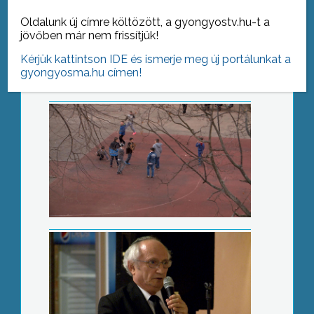
Iskolaválasztás előtt
Oldalunk új címre költözött, a gyongyostv.hu-t a
jövőben már nem frissítjük!
Kérjük kattintson IDE és ismerje meg új portálunkat a
gyongyosma.hu címen!
Purim