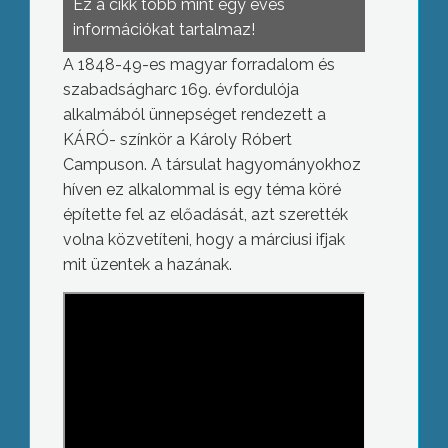
Ez a cikk több mint egy éves
információkat tartalmaz!
A 1848-49-es magyar forradalom és
szabadságharc 169. évfordulója
alkalmából ünnepséget rendezett a
KÁRÓ- színkör a Károly Róbert
Campuson. A társulat hagyományokhoz
híven ez alkalommal is egy téma köré
építette fel az előadását, azt szerették
volna közvetíteni, hogy a márciusi ifjak
mit üzentek a hazának.