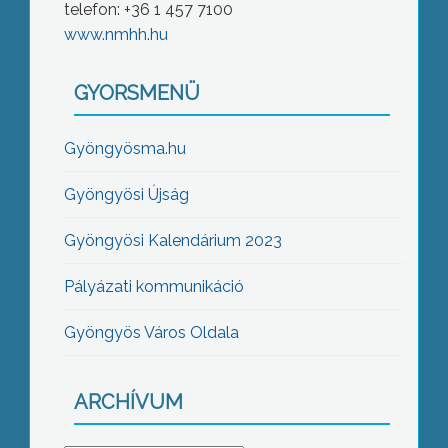
telefon: +36 1 457 7100
www.nmhh.hu
GYORSMENÜ
Gyöngyösma.hu
Gyöngyösi Újság
Gyöngyösi Kalendárium 2023
Pályázati kommunikáció
Gyöngyös Város Oldala
ARCHÍVUM