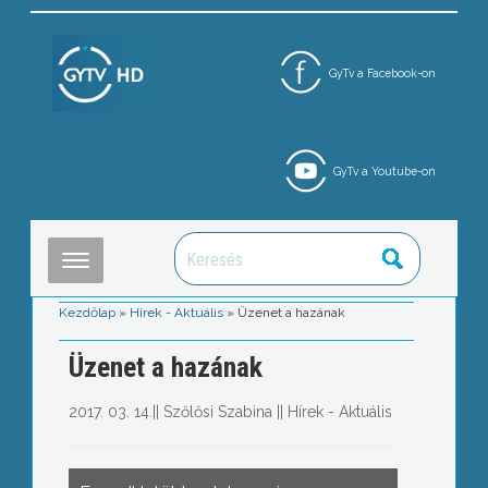
GyTv a Facebook-on
GyTv a Youtube-on
Kezdőlap
»
Hírek - Aktuális
»
Üzenet a hazának
Üzenet a hazának
2017. 03. 14.
||
Szőlősi Szabina
||
Hírek - Aktuális