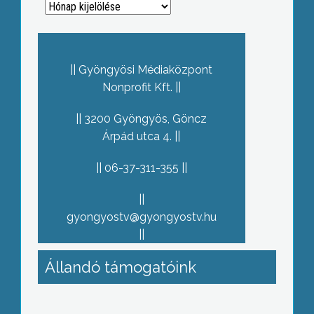
Archívum
Gyöngyösi Médiaközpont
Nonprofit Kft.
3200 Gyöngyös, Göncz
Árpád utca 4.
06-37-311-355
gyongyostv@gyongyostv.hu
Állandó támogatóink