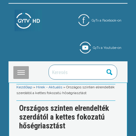
GyTv a Facebook-on
GyTv a Youtube-on
Kezdőlap
»
Hírek - Aktuális
»
Országos szinten elrendelték
szerdától a kettes fokozatú hőségriasztást
Országos szinten elrendelték
szerdától a kettes fokozatú
hőségriasztást