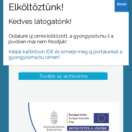
kábelt a mátraszentimrei bányából
Kedves látogatónk!
Oldalunk új címre költözött, a gyongyostv.hu-t a
jövőben már nem frissítjük!
Kérjük kattintson IDE és ismerje meg új portálunkat a
gyongyosma.hu címen!
Tovább az archívumra