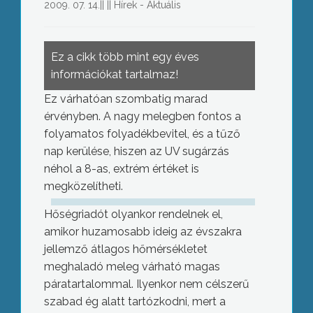
2009. 07. 14.
||
||
Hírek - Aktuális
Ez a cikk több mint egy éves
információkat tartalmaz!
Ez várhatóan szombatig marad
érvényben. A nagy melegben fontos a
folyamatos folyadékbevitel, és a tűző
nap kerülése, hiszen az UV sugárzás
néhol a 8-as, extrém értéket is
megközelítheti.
Hőségriadót olyankor rendelnek el,
amikor huzamosabb ideig az évszakra
jellemző átlagos hőmérsékletet
meghaladó meleg várható magas
páratartalommal. Ilyenkor nem célszerű
szabad ég alatt tartózkodni, mert a