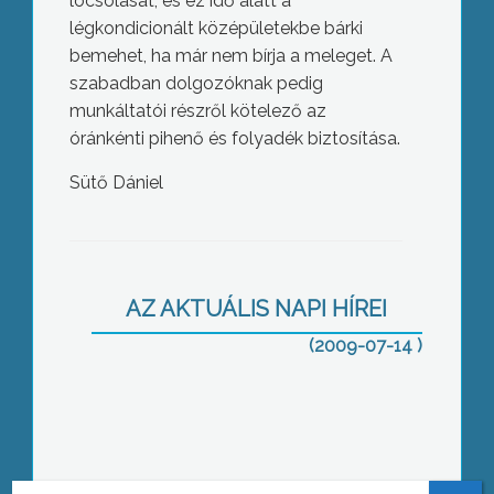
locsolását, és ez idő alatt a
légkondicionált középületekbe bárki
bemehet, ha már nem bírja a meleget. A
szabadban dolgozóknak pedig
munkáltatói részről kötelező az
óránkénti pihenő és folyadék biztosítása.
Sütő Dániel
Feloszlott a Bugát Pál Kórház üzemi
tanácsa
AZ AKTUÁLIS NAPI HÍREI
(2009-07-14 )
Elfogtak három férfit, akik a gyanú
szerint 7 millió forint értékben loptak