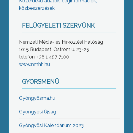
Közérdekű adatok, céginformációk,
közbeszerzések
FELÜGYELETI SZERVÜNK
Nemzeti Média- és Hírközlési Hatóság
1015 Budapest, Ostrom u. 23-25
telefon: +36 1 457 7100
www.nmhh.hu
GYORSMENÜ
Gyöngyösma.hu
Gyöngyösi Újság
Gyöngyösi Kalendárium 2023