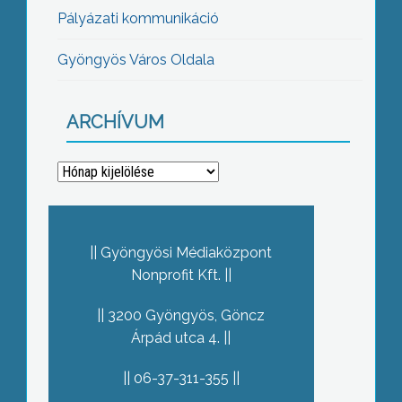
Pályázati kommunikáció
Gyöngyös Város Oldala
ARCHÍVUM
Archívum
Gyöngyösi Médiaközpont
Nonprofit Kft.
3200 Gyöngyös, Göncz
Árpád utca 4.
06-37-311-355