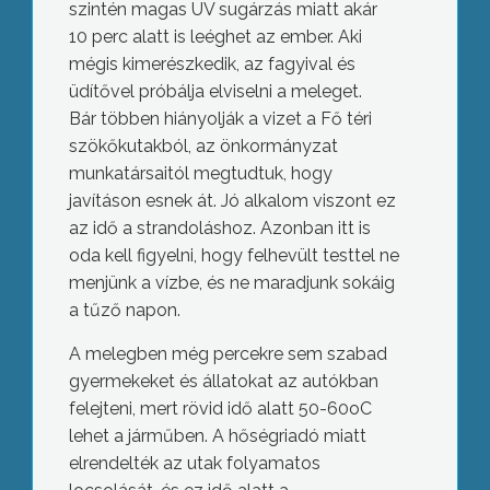
szintén magas UV sugárzás miatt akár
10 perc alatt is leéghet az ember. Aki
mégis kimerészkedik, az fagyival és
üdítővel próbálja elviselni a meleget.
Bár többen hiányolják a vizet a Fő téri
szökőkutakból, az önkormányzat
munkatársaitól megtudtuk, hogy
javításon esnek át. Jó alkalom viszont ez
az idő a strandoláshoz. Azonban itt is
oda kell figyelni, hogy felhevült testtel ne
menjünk a vízbe, és ne maradjunk sokáig
a tűző napon.
A melegben még percekre sem szabad
gyermekeket és állatokat az autókban
felejteni, mert rövid idő alatt 50-60oC
lehet a járműben. A hőségriadó miatt
elrendelték az utak folyamatos