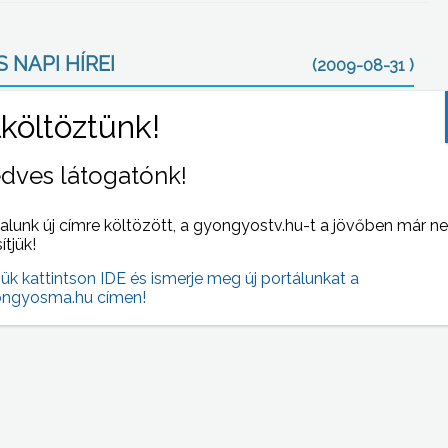
 NAPI HÍREI
(2009-08-31 )
dves látogatónk!
alunk új címre költözött, a gyongyostv.hu-t a jövőben már n
sítjük!
jük kattintson IDE és ismerje meg új portálunkat a
gén
Holnaptól Nagyrédén is bevezetik az általános
ngyosma.hu címen!
e az
iskolában és az óvodában a kompetencia
díjas
alapú oktatást