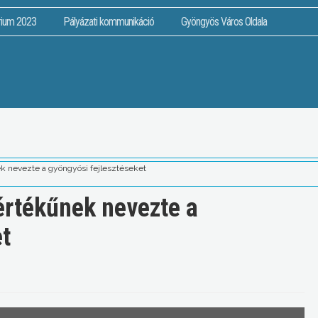
rium 2023
Pályázati kommunikáció
Gyöngyös Város Oldala
k nevezte a gyöngyösi fejlesztéseket
értékűnek nevezte a
et