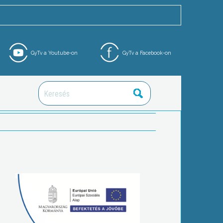
GyTv a Youtube-on
GyTv a Facebook-on