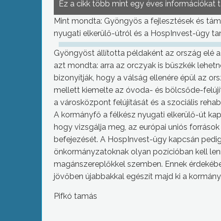
Ez a cikk több mint egy éves információkat 
Mint mondta: Gyöngyös a fejlesztések és tám
nyugati elkerülő-útról és a HospInvest-ügy tan
Gyöngyöst állította példaként az ország elé a m
azt mondta: arra az orczyak is büszkék lehetn
bizonyítják, hogy a válság ellenére épül az 
mellett kiemelte az óvoda- és bölcsőde-felújí
a városközpont felújítását és a szociális rehabi
A kormányfő a félkész nyugati elkerülő-út kap
hogy vizsgálja meg, az európai uniós forráso
befejezését. A HospInvest-ügy kapcsán pedig
önkormányzatoknak olyan pozícióban kell lenn
magánszereplőkkel szemben. Ennek érdekébe
jövőben újabbakkal egészít majd ki a kormány
Pifkó tamás