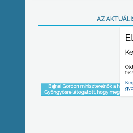
AZ AKTUÁLIS
Ke
Old
fris
Kér
Bajnai Gordon miniszterelnök a hétvé
gyo
Gyöngyösre látogatott, hogy megismerj
Orczy kert és kastély Europa Nostra Nagy
felújítását.