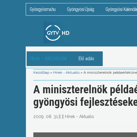
Gyöngyösma.hu
Gyöngyösi Újság
Gyöngyösi Kalendá
Hírek – ARCHÍVUM
Élő adás
Kezdőlap
»
Hírek - Aktuális
»
A miniszterelnök példaértékűne
A miniszterelnök példa
gyöngyösi fejlesztések
2009. 08. 31.
||
||
Hírek - Aktuális