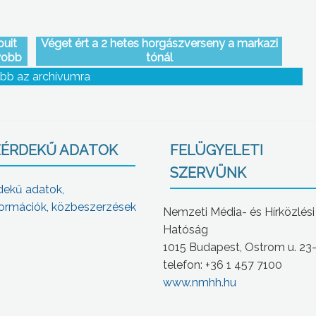
puit
Véget ért a 2 hetes horgászverseny a markazi
yobb
tónál
i már
bb az archívumra
arket
ÉRDEKŰ ADATOK
FELÜGYELETI
SZERVÜNK
dekű adatok,
ormációk, közbeszerzések
Nemzeti Média- és Hírközlési
Hatóság
1015 Budapest, Ostrom u. 23
telefon: +36 1 457 7100
www.nmhh.hu