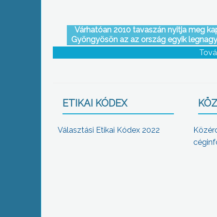
Várhatóan 2010 tavaszán nyitja meg ka
Gyöngyösön az az ország egyik legnag
barkácsáruháza, amelynek az építkezése
Tová
elkezdődtek a nyugati elkerülő úti hiperm
mellett
ETIKAI KÓDEX
KÖZ
Választási Etikai Kódex 2022
Közér
céginf