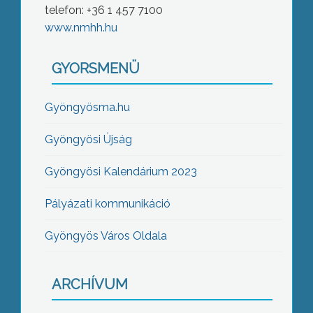
telefon: +36 1 457 7100
www.nmhh.hu
GYORSMENÜ
Gyöngyösma.hu
Gyöngyösi Újság
Gyöngyösi Kalendárium 2023
Pályázati kommunikáció
Gyöngyös Város Oldala
ARCHÍVUM