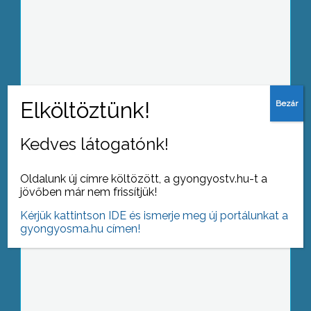
Túl gyorsak, túl nehezek, veszélyesek
és rongálják az utakat a kőszállító
teherautók – vélik a mátraaljai
jobbikosok
Kedves látogatónk!
Abasáron a diákok mellett a tanárok is
tanulással kezdik a tanévet
Oldalunk új címre költözött, a gyongyostv.hu-t a
jövőben már nem frissítjük!
Kérjük kattintson IDE és ismerje meg új portálunkat a
gyongyosma.hu címen!