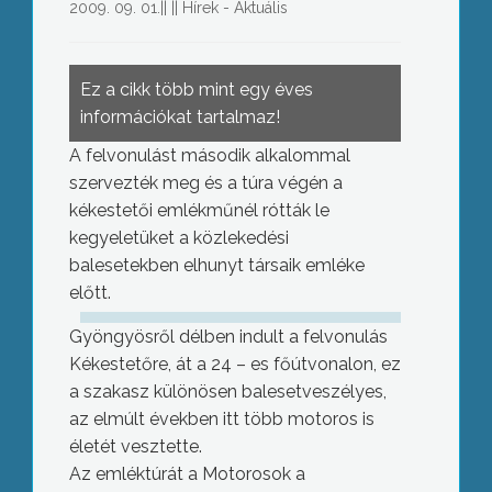
2009. 09. 01.
||
||
Hírek - Aktuális
Ez a cikk több mint egy éves
információkat tartalmaz!
A felvonulást második alkalommal
szervezték meg és a túra végén a
kékestetői emlékműnél rótták le
kegyeletüket a közlekedési
balesetekben elhunyt társaik emléke
előtt.
Gyöngyösről délben indult a felvonulás
Kékestetőre, át a 24 – es főútvonalon, ez
a szakasz különösen balesetveszélyes,
az elmúlt években itt több motoros is
életét vesztette.
Az emléktúrát a Motorosok a