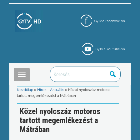
GyTv a Facebook-on
GyTv a Youtube-on
Kezdőlap
»
Hírek - Aktuális
»
Közel nyolcszáz motoros
tartott megemlékezést a Mátrában
Közel nyolcszáz motoros
tartott megemlékezést a
Mátrában