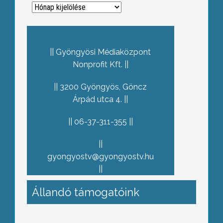
Archívum
Gyöngyösi Médiaközpont
Nonprofit Kft.
3200 Gyöngyös, Göncz
Árpád utca 4.
06-37-311-355
gyongyostv@gyongyostv.hu
Állandó támogatóink