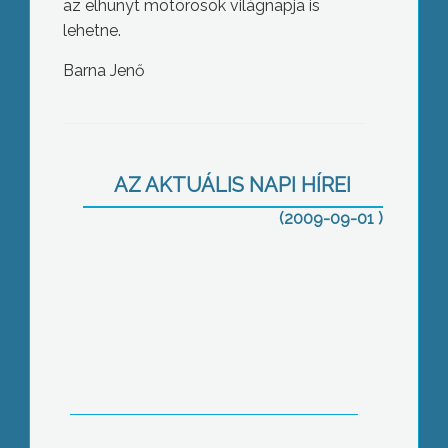
az elhunyt motorosok világnapja is
lehetne.
Barna Jenő
Több mint 3000 diáknak kezdődött
ma meg a tanítás Gyöngyösön
AZ AKTUÁLIS NAPI HÍREI
(2009-09-01 )
Az „iskola rendőre” program az idei
tanév kezdéskor is, fokozott rendőri
jelenléttel vette kezdetét