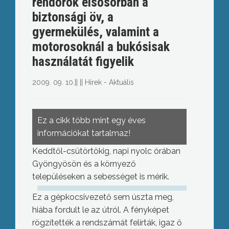
rendőrök elsősorban a
biztonsági öv, a
gyermekülés, valamint a
motorosoknál a bukósisak
használatát figyelik
2009. 09. 10.
||
||
Hírek - Aktuális
Ez a cikk több mint egy éves
információkat tartalmaz!
Keddtől-csütörtökig, napi nyolc órában
Gyöngyösön és a környező
településeken a sebességet is mérik.
Ez a gépkocsivezető sem úszta meg,
hiába fordult le az útról. A fényképet
rögzítették a rendszámát felírták, igaz ő