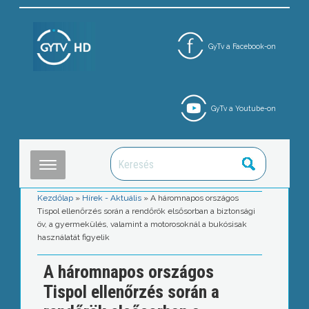
GyTv a Facebook-on
GyTv a Youtube-on
Kezdőlap
»
Hírek - Aktuális
»
A háromnapos országos
Tispol ellenőrzés során a rendőrök elsősorban a biztonsági
öv, a gyermekülés, valamint a motorosoknál a bukósisak
használatát figyelik
A háromnapos országos
Tispol ellenőrzés során a