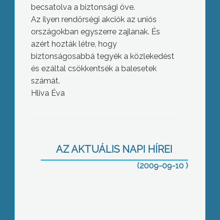
becsatolva a biztonsági öve.
Az ilyen rendőrségi akciók az uniós
országokban egyszerre zajlanak. És
azért hozták létre, hogy
biztonságosabbá tegyék a közlekedést
és ezáltal csökkentsék a balesetek
számát.
Hliva Éva
A korábbi pályázati eljárást
eredménytelennek nyilvánítva új
kórház-pályázat kiírásáról határozott
Gyöngyös képviselő-testülete tegnapi
AZ AKTUÁLIS NAPI HÍREI
ülésén
(2009-09-10 )
Az új influenza vírus miatt a szezonális
influenzafigyelő szolgálat