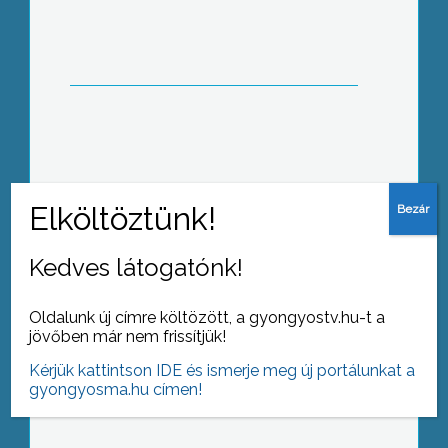
folyamatosan működik térségünkben
– tudtuk meg Éger Csaba kistérségi
tisztifőorvostól.
A Városháza nagytermében tartott
megbeszélést Hiesz György
polgármester a helyi vállalkozókkal és
az MME tagokkal
Kedves látogatónk!
Oldalunk új címre költözött, a gyongyostv.hu-t a
jövőben már nem frissítjük!
Kézdivásárhelyi képzőművészek
alkotásaiból nyílt kiállítás a Fő Tér
Kérjük kattintson IDE és ismerje meg új portálunkat a
Galériában
gyongyosma.hu címen!