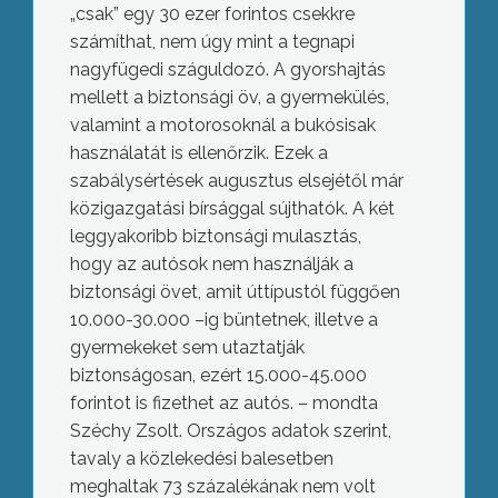
„csak” egy 30 ezer forintos csekkre
számíthat, nem úgy mint a tegnapi
nagyfügedi száguldozó. A gyorshajtás
mellett a biztonsági öv, a gyermekülés,
valamint a motorosoknál a bukósisak
használatát is ellenőrzik. Ezek a
szabálysértések augusztus elsejétől már
közigazgatási bírsággal sújthatók. A két
leggyakoribb biztonsági mulasztás,
hogy az autósok nem használják a
biztonsági övet, amit úttípustól függően
10.000-30.000 –ig büntetnek, illetve a
gyermekeket sem utaztatják
biztonságosan, ezért 15.000-45.000
forintot is fizethet az autós. – mondta
Széchy Zsolt. Országos adatok szerint,
tavaly a közlekedési balesetben
meghaltak 73 százalékának nem volt