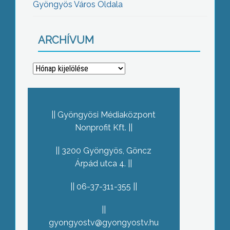
Gyöngyös Város Oldala
ARCHÍVUM
Archívum
Gyöngyösi Médiaközpont
Nonprofit Kft.
3200 Gyöngyös, Göncz
Árpád utca 4.
06-37-311-355
gyongyostv@gyongyostv.hu