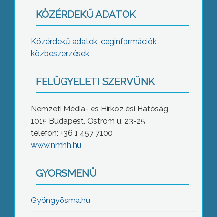
KÖZÉRDEKŰ ADATOK
Közérdekű adatok, céginformációk,
közbeszerzések
FELÜGYELETI SZERVÜNK
Nemzeti Média- és Hírközlési Hatóság
1015 Budapest, Ostrom u. 23-25
telefon: +36 1 457 7100
www.nmhh.hu
GYORSMENÜ
Gyöngyösma.hu