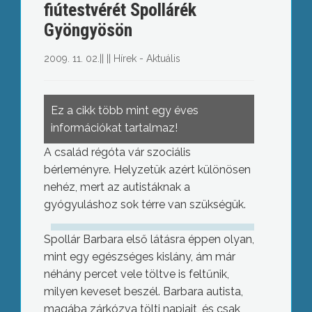
fiútestvérét Spollárék
Gyöngyösön
2009. 11. 02.
||
||
Hírek - Aktuális
Ez a cikk több mint egy éves
információkat tartalmaz!
A család régóta vár szociális
bérleményre. Helyzetük azért különösen
nehéz, mert az autistáknak a
gyógyuláshoz sok térre van szükségük.
Spollár Barbara első látásra éppen olyan,
mint egy egészséges kislány, ám már
néhány percet vele töltve is feltűnik,
milyen keveset beszél. Barbara autista,
magába zárkózva tölti napjait, és csak