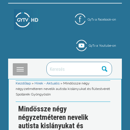
GyTv a Facebook-on
GyTv a Youtube-on
Kezdőlap
»
Hírek - Aktuális
»
Mindössze négy
négyzetméteren nevelik autista kislányukat és fiútestvérét
Spollárék Gyöngyösön
Mindössze négy
négyzetméteren nevelik
autista kislányukat és