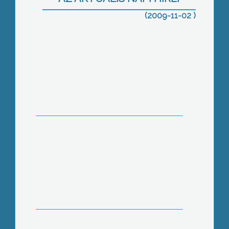
Közlekedési Klub összejövetelén
(2009-11-02 )
Ma van halottak napja, a keresztény
világban ezen a napon az elhunytakért
imádkoznak a hívők
Eredményes, példamutató munkájáért
egészségügyi miniszteri dicséretben
részesült Berta Attiláné