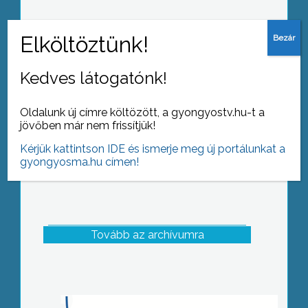
. Októberben egész hónapos
programsorozattal ünnepelték az
abasári Integrált Intézetben a
Kedves látogatónk!
szépkorúakat
Oldalunk új címre költözött, a gyongyostv.hu-t a
jövőben már nem frissítjük!
Kérjük kattintson IDE és ismerje meg új portálunkat a
gyongyosma.hu címen!
Tovább az archívumra