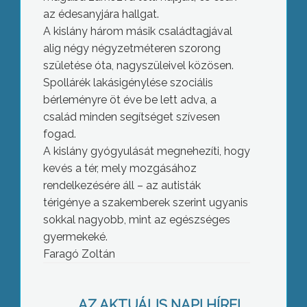
az édesanyjára hallgat.
A kislány három másik családtagjával
alig négy négyzetméteren szorong
születése óta, nagyszüleivel közösen.
Spollárék lakásigénylése szociális
bérleményre öt éve be lett adva, a
család minden segítséget szívesen
fogad.
A kislány gyógyulását megnehezíti, hogy
kevés a tér, mely mozgásához
rendelkezésére áll – az autisták
térigénye a szakemberek szerint ugyanis
sokkal nagyobb, mint az egészséges
gyermekeké.
Faragó Zoltán
Gyöngyös helyi útfejlesztési
elképzeléseiről tartott beszámolót
AZ AKTUÁLIS NAPI HÍREI
Németi László főépítész a