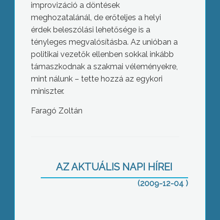
improvizáció a döntések
meghozatalánál, de erőteljes a helyi
érdek beleszólási lehetősége is a
tényleges megvalósításba. Az unióban a
politikai vezetők ellenben sokkal inkább
támaszkodnak a szakmai véleményekre,
mint nálunk – tette hozzá az egykori
miniszter.
Faragó Zoltán
A NORDA-konferencia másik
programja az ország regionális
fejlesztési ügynökségeit irányító
felelős vezetők eszmecseréje volt az
AZ AKTUÁLIS NAPI HÍREI
elmúlt 10 év munkájáról
(2009-12-04 )