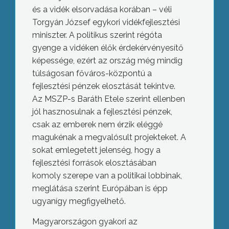
és a vidék elsorvadása korában – véli
Torgyán József egykori vidékfejlesztési
miniszter. A politikus szerint régóta
gyenge a vidéken élők érdekérvényesítő
képessége, ezért az ország még mindig
túlságosan főváros-központú a
fejlesztési pénzek elosztását tekintve.
Az MSZP-s Baráth Etele szerint ellenben
jól hasznosulnak a fejlesztési pénzek,
csak az emberek nem érzik eléggé
magukénak a megvalósult projekteket. A
sokat emlegetett jelenség, hogy a
fejlesztési források elosztásában
komoly szerepe van a politikai lobbinak,
meglátása szerint Európában is épp
ugyanígy megfigyelhető.
Magyarországon gyakori az