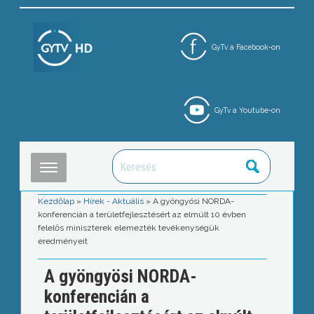
GyTv a Facebook-on
GyTv a Youtube-on
Kezdőlap
»
Hírek - Aktuális
»
A gyöngyösi NORDA-
konferencián a területfejlesztésért az elmúlt 10 évben
felelős miniszterek elemezték tevékenységük
eredményeit
A gyöngyösi NORDA-
konferencián a