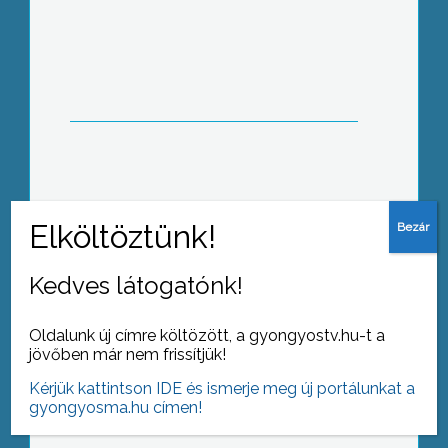
A Mátra Lion’s Klub az idén is
megrendezte szokásos jótékonysági
bálját
Feldíszítették a város karácsonyfáját
Kedves látogatónk!
Oldalunk új címre költözött, a gyongyostv.hu-t a
jövőben már nem frissítjük!
A nyugati egyházban általában a keleti
Kérjük kattintson IDE és ismerje meg új portálunkat a
ortodoxia kincseiként gondolunk az
gyongyosma.hu címen!
ikonokra