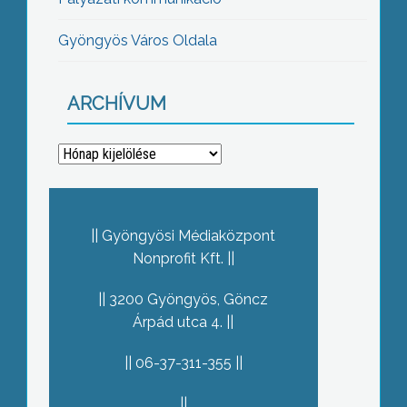
Gyöngyös Város Oldala
ARCHÍVUM
Archívum
Gyöngyösi Médiaközpont
Nonprofit Kft.
3200 Gyöngyös, Göncz
Árpád utca 4.
06-37-311-355