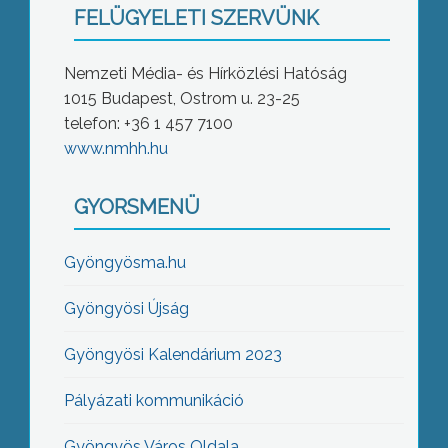
FELÜGYELETI SZERVÜNK
Nemzeti Média- és Hírközlési Hatóság
1015 Budapest, Ostrom u. 23-25
telefon: +36 1 457 7100
www.nmhh.hu
GYORSMENÜ
Gyöngyösma.hu
Gyöngyösi Újság
Gyöngyösi Kalendárium 2023
Pályázati kommunikáció
Gyöngyös Város Oldala