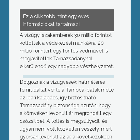
Ez a cikk több mint egy éves
információkat tartalmaz!
A vízügyi szakemberek 30 millió forintot
költöttek a védekezési munkákra. 20
millió forintért egy fontos védművet is
megjavítottak Tarnazsadánynál,
elkerülendő egy nagyobb vészhelyzetet.
Dolgoznak a vízügyesek: hatméteres
fémrudakat ver le a Tarnóca-patak mellé
az ipari kalapács, így biztosítható
Tarnazsadány biztonsága azután, hogy
a környéken levonult ár megrongált egy
csőzsilipet. A töltés is megsüllyedt, és
ugyan nem volt közvetlen veszély, mert
gyorsan levonult az ár, a következőkben