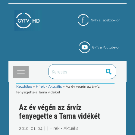
GyTv a Facebook-on
GyTv a Youtube-on
Kezdőlap
»
Hírek - Aktuális
»
Az év végén az árvíz
fenyegette a Tarna vidékét
Az év végén az árvíz
fenyegette a Tarna vidékét
2010. 01. 04.
||
||
Hírek - Aktuális