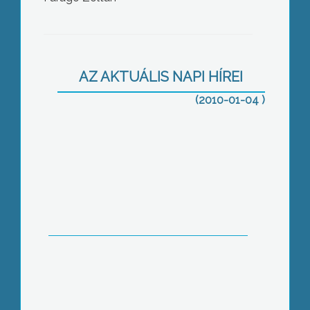
Intézkedő rendőrökre támadtak
péntek hajnalban Gyöngyösön
AZ AKTUÁLIS NAPI HÍREI
(2010-01-04 )
A rendőrökkel szembeni támadás
mellett több helyre is riasztották az
elmúlt napokban a rend őreit és a
tűzoltókat is
Az elmúlt évekhez hasonlóan idén is
számos új törvény lépett hatályba az