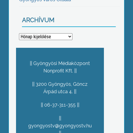
ARCHÍVUM
Archívum
Gyöngyösi Médiaközpont
Nonprofit Kft.
3200 Gyöngyös, Göncz
Árpád utca 4.
06-37-311-355
gyongyostv@gyongyostv.hu