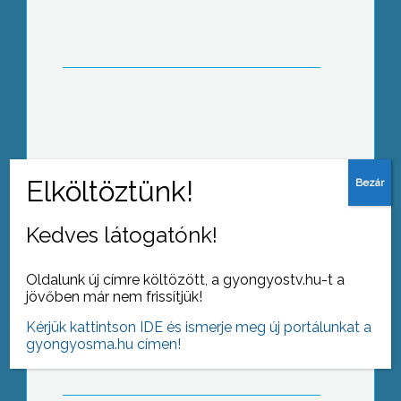
év első napjától.
Január 1-én, déli 12 óra 40 perckor
született az év első újszülöttje a
gyöngyösi Bugát Pál Kórházban
Kedves látogatónk!
Oldalunk új címre költözött, a gyongyostv.hu-t a
jövőben már nem frissítjük!
Az év végén az árvíz fenyegette a
Tarna vidékét
Kérjük kattintson IDE és ismerje meg új portálunkat a
gyongyosma.hu címen!