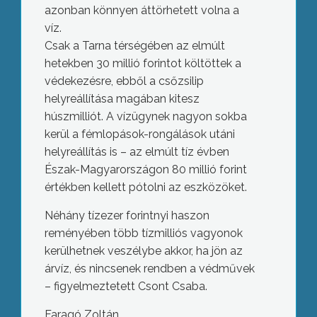
azonban könnyen áttörhetett volna a
víz.
Csak a Tarna térségében az elmúlt
hetekben 30 millió forintot költöttek a
védekezésre, ebből a csőzsilip
helyreállítása magában kitesz
húszmilliót. A vízügynek nagyon sokba
kerül a fémlopások-rongálások utáni
helyreállítás is – az elmúlt tíz évben
Észak-Magyarországon 80 millió forint
értékben kellett pótolni az eszközöket.
Néhány tízezer forintnyi haszon
reményében több tízmilliós vagyonok
kerülhetnek veszélybe akkor, ha jön az
árvíz, és nincsenek rendben a védművek
– figyelmeztetett Csont Csaba.
Faragó Zoltán