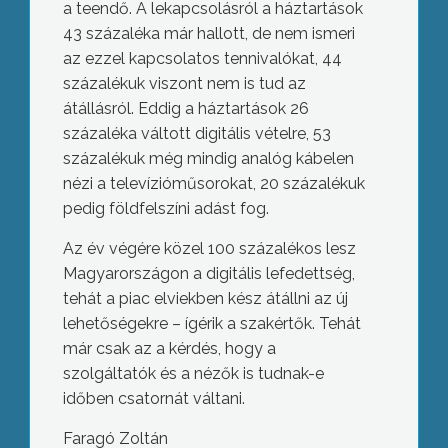
a teendő. A lekapcsolásról a háztartások
43 százaléka már hallott, de nem ismeri
az ezzel kapcsolatos tennivalókat, 44
százalékuk viszont nem is tud az
átállásról. Eddig a háztartások 26
százaléka váltott digitális vételre, 53
százalékuk még mindig analóg kábelen
nézi a televízióműsorokat, 20 százalékuk
pedig földfelszíni adást fog.
Az év végére közel 100 százalékos lesz
Magyarországon a digitális lefedettség,
tehát a piac elviekben kész átállni az új
lehetőségekre – ígérik a szakértők. Tehát
már csak az a kérdés, hogy a
szolgáltatók és a nézők is tudnak-e
időben csatornát váltani.
Faragó Zoltán