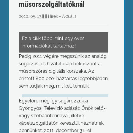
műsorszolgáltatóknál
2010. 05. 13.
||
||
Hírek - Aktuális
Ez a cikk több mint egy éves
információkat tartalmaz!
Pedig 2011 végére megszűnik az analóg
sugárzás, és hivatalosan beköszönt a
műsorszórás digitális korszaka. Az
érintett 800 ezer háztartás legtöbbjében
sem tudják még, mit kell tenniük.
Egyelőre még így sugározzuk a
Gyöngyösi Televízió adását: Önök tető-,
vagy szobaantennával, illetve
kábelszolgáltatón keresztül nézhetnek
bennünket. 2011. december 31.-el