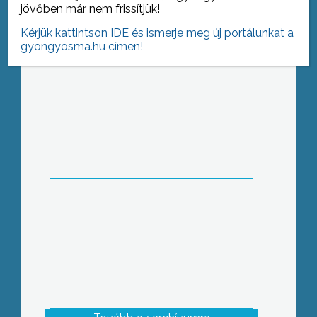
jövőben már nem frissítjük!
Kérjük kattintson IDE és ismerje meg új portálunkat a
gyongyosma.hu címen!
Ünnepélyes keretek között osztották
ki az Egressy Béni Általános Iskola
által szervezett városi
matematikaverseny díjait