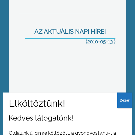
Az elmúlt időszakban jónéhányan
keresték fel torokfájással, lázzal és
hasmenéssel járó tünetekkel
háziorvosukat
AZ AKTUÁLIS NAPI HÍREI
(2010-05-13 )
A Mátrai Hegyközségi Tanács idén 15.
alkalommal rendezte meg a Mátrai
Borvidéki Borversenyt
Kedves látogatónk!
Több mint 270-en vannak, közülük 150
óvodás
Oldalunk új címre költözött, a gyongyostv.hu-t a