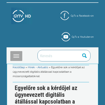
GyTv a Facebook-on
GyTv a Youtube-on
Kezdőlap
»
Hírek - Aktuális
»
Egyelőre sok a kérdőjel az
úgynevezett digitális átállással kapcsolatban a
műsorszolgáltatóknál
Egyelőre sok a kérdőjel az
úgynevezett digitális
átállással kapcsolatban a