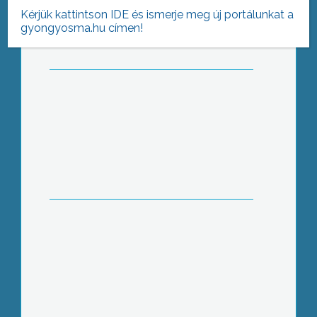
Kérjük kattintson IDE és ismerje meg új portálunkat a
gyongyosma.hu címen!
Nemzetközi együttműködés
Kormányablakok: hosszabb nyitva
tartás