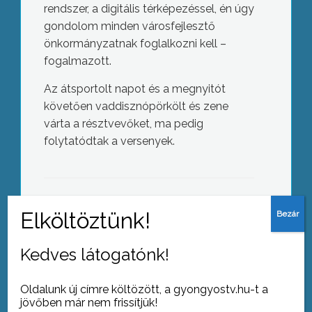
rendszer, a digitális térképezéssel, én úgy
gondolom minden városfejlesztő
önkormányzatnak foglalkozni kell –
fogalmazott.
Az átsportolt napot és a megnyitót
követően vaddisznópörkölt és zene
Jászárokszállási nyár
várta a résztvevőket, ma pedig
folytatódtak a versenyek.
AZ AKTUÁLIS NAPI HÍREI
(2015-07-17 )
Kedves látogatónk!
Nyári műszaki leállás
Oldalunk új címre költözött, a gyongyostv.hu-t a
jövőben már nem frissítjük!