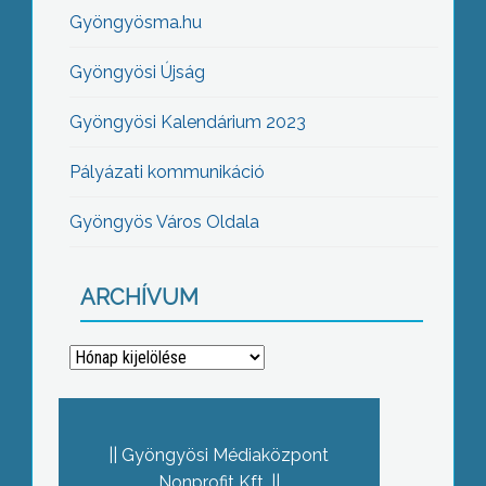
Gyöngyösma.hu
Gyöngyösi Újság
Gyöngyösi Kalendárium 2023
Pályázati kommunikáció
Gyöngyös Város Oldala
ARCHÍVUM
Archívum
Gyöngyösi Médiaközpont
Nonprofit Kft.