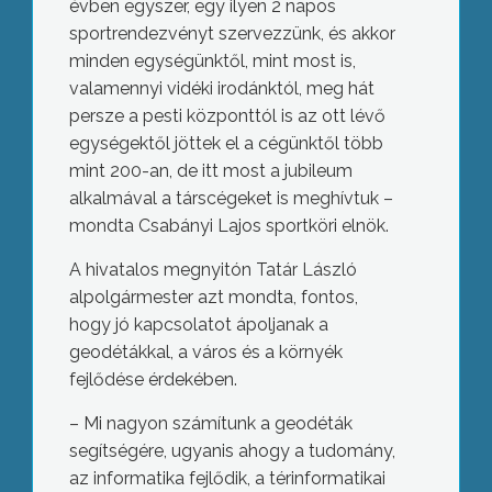
évben egyszer, egy ilyen 2 napos
sportrendezvényt szervezzünk, és akkor
minden egységünktől, mint most is,
valamennyi vidéki irodánktól, meg hát
persze a pesti központtól is az ott lévő
egységektől jöttek el a cégünktől több
mint 200-an, de itt most a jubileum
alkalmával a társcégeket is meghívtuk –
mondta Csabányi Lajos sportköri elnök.
A hivatalos megnyitón Tatár László
alpolgármester azt mondta, fontos,
hogy jó kapcsolatot ápoljanak a
geodétákkal, a város és a környék
fejlődése érdekében.
– Mi nagyon számítunk a geodéták
segítségére, ugyanis ahogy a tudomány,
az informatika fejlődik, a térinformatikai