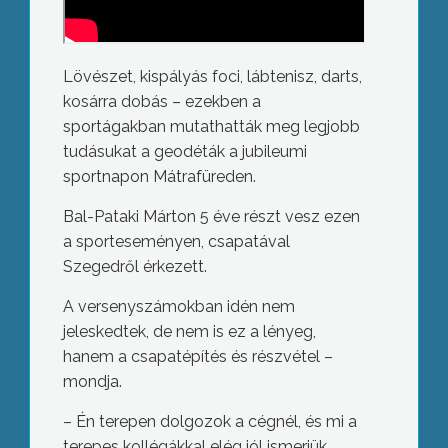
Lövészet, kispályás foci, lábtenisz, darts,
kosárra dobás – ezekben a
sportágakban mutathatták meg legjobb
tudásukat a geodéták a jubileumi
sportnapon Mátrafüreden.
Bal-Pataki Márton 5 éve részt vesz ezen
a sporteseményen, csapatával
Szegedről érkezett.
A versenyszámokban idén nem
jeleskedtek, de nem is ez a lényeg,
hanem a csapatépítés és részvétel –
mondja.
– Én terepen dolgozok a cégnél, és mi a
terepes kollégákkal elég jól ismerjük