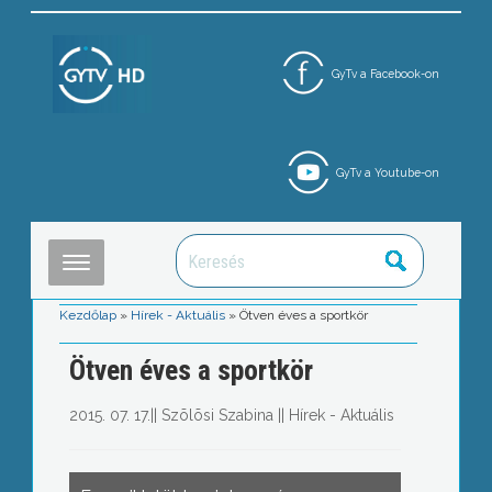
GyTv a Facebook-on
GyTv a Youtube-on
Kezdőlap
»
Hírek - Aktuális
»
Ötven éves a sportkör
Ötven éves a sportkör
2015. 07. 17.
||
Szõlõsi Szabina
||
Hírek - Aktuális