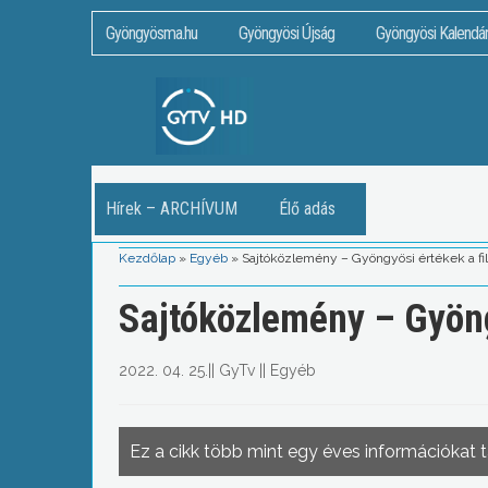
Gyöngyösma.hu
Gyöngyösi Újság
Gyöngyösi Kalendá
Hírek – ARCHÍVUM
Élő adás
Kezdőlap
»
Egyéb
»
Sajtóközlemény – Gyöngyösi értékek a f
Sajtóközlemény – Gyöng
2022. 04. 25.
||
GyTv
||
Egyéb
Ez a cikk több mint egy éves információkat 