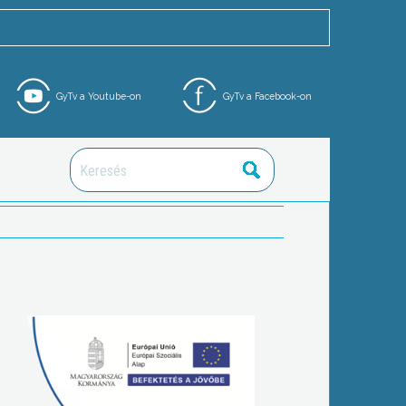
GyTv a Youtube-on
GyTv a Facebook-on