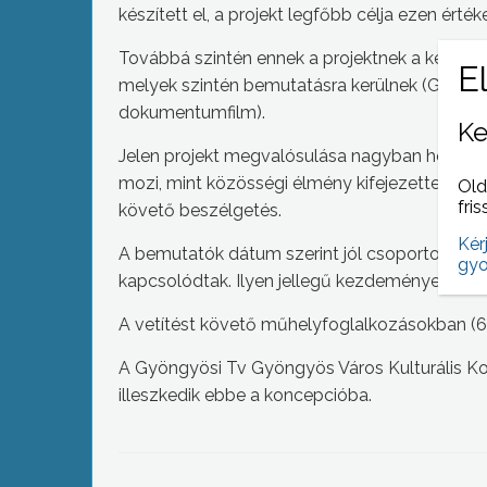
készített el, a projekt legfőbb célja ezen érté
Továbbá szintén ennek a projektnek a keretébe
melyek szintén bemutatásra kerülnek (Gyöngy
dokumentumfilm).
Ke
Jelen projekt megvalósulása nagyban hozzájáru
mozi, mint közösségi élmény kifejezetten jó k
Old
fris
követő beszélgetés.
Kér
A bemutatók dátum szerint jól csoportosítot
gyo
kapcsolódtak. Ilyen jellegű kezdeményezés hel
A vetítést követő műhelyfoglalkozásokban (6 
A Gyöngyösi Tv Gyöngyös Város Kulturális Konc
illeszkedik ebbe a koncepcióba.