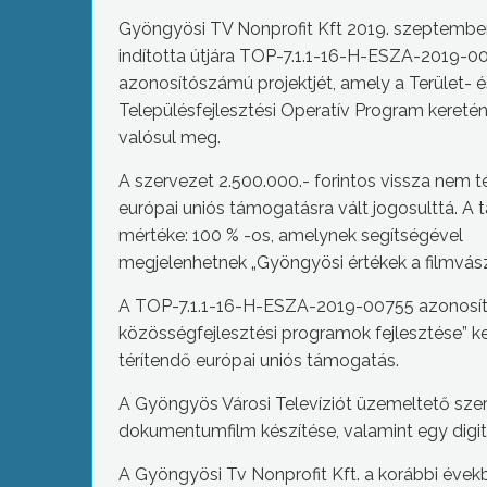
Gyöngyösi TV Nonprofit Kft 2019. szeptembe
indította útjára TOP-7.1.1-16-H-ESZA-2019-0
azonosítószámú projektjét, amely a Terület- é
Településfejlesztési Operatív Program keretén
valósul meg.
A szervezet 2.500.000.- forintos vissza nem t
európai uniós támogatásra vált jogosulttá. A
mértéke: 100 % -os, amelynek segítségével
megjelenhetnek „Gyöngyösi értékek a filmvás
A TOP-7.1.1-16-H-ESZA-2019-00755 azonosítós
közösségfejlesztési programok fejlesztése” k
térítendő európai uniós támogatás.
A Gyöngyös Városi Televíziót üzemeltető szerv
dokumentumfilm készítése, valamint egy digit
A Gyöngyösi Tv Nonprofit Kft. a korábbi év