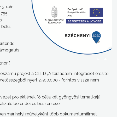
r 30-án
0755
s
 belül
érítendő
 támogatás
znon”.
zámú projekt a CLLD „A társadalmi integrációt erősítő
eretösszegből nyert 2.500.000.- forintos vissza nem
ezet projektjének fő célja két gyöngyösi tematikájú
alizáló berendezés beszerzése.
ekben már helyi műhelyként több dokumentumfilmet