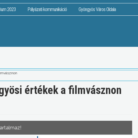
rium 2023
Pályázati kommunikáció
Gyöngyös Város Oldala
ilmvásznon
yösi értékek a filmvásznon
tartalmaz!