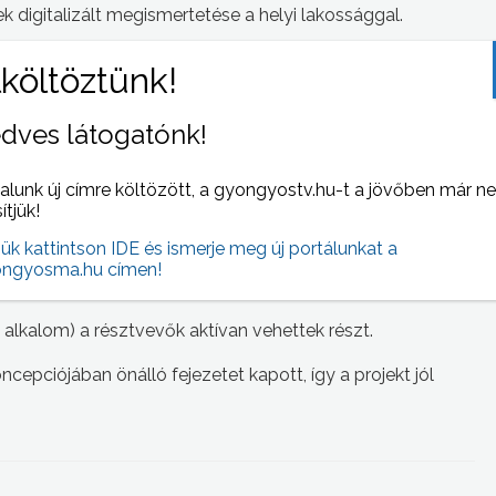
kek digitalizált megismertetése a helyi lakossággal.
n 2 új dokumentum felvétel készítését is vállalták,
ös – a rendszerváltás idején; Gyöngyös – 1956.
dves látogatónk!
l a helyi lakosok társadalmi integrációjához, valamint a
özösségfejlesztő tevékenység, erre rásegít a filmeket
alunk új címre költözött, a gyongyostv.hu-t a jövőben már n
sítjük!
jük kattintson IDE és ismerje meg új portálunkat a
tan az adott ünnepre, vagy eseményhez tematikusan
ngyosma.hu címen!
yben még nem volt, így projekt igazán innovatív volt.
alkalom) a résztvevők aktívan vehettek részt.
epciójában önálló fejezetet kapott, így a projekt jól