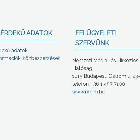
ÉRDEKŰ ADATOK
FELÜGYELETI
SZERVÜNK
dekű adatok,
ormációk, közbeszerzések
Nemzeti Média- és Hírközlési
Hatóság
1015 Budapest, Ostrom u. 23
telefon: +36 1 457 7100
www.nmhh.hu