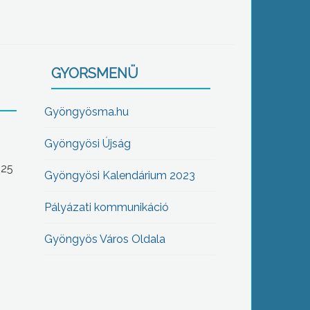
GYORSMENÜ
Gyöngyösma.hu
Gyöngyösi Újság
-25
Gyöngyösi Kalendárium 2023
Pályázati kommunikáció
Gyöngyös Város Oldala