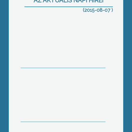
AZ AKTUÁLIS NAPI HÍREI
(2015-08-07 )
Kirabolták
4+1 kérdés