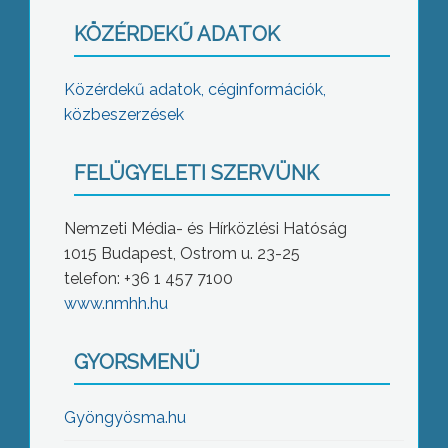
KÖZÉRDEKŰ ADATOK
Közérdekű adatok, céginformációk,
közbeszerzések
FELÜGYELETI SZERVÜNK
Nemzeti Média- és Hírközlési Hatóság
1015 Budapest, Ostrom u. 23-25
telefon: +36 1 457 7100
www.nmhh.hu
GYORSMENÜ
Gyöngyösma.hu