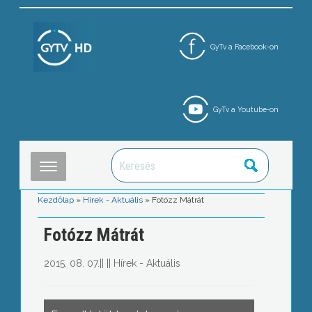
GyTv a Facebook-on
GyTv a Youtube-on
Kezdőlap
»
Hírek - Aktuális
»
Fotózz Mátrát
Fotózz Mátrát
2015. 08. 07.
||
||
Hírek - Aktuális