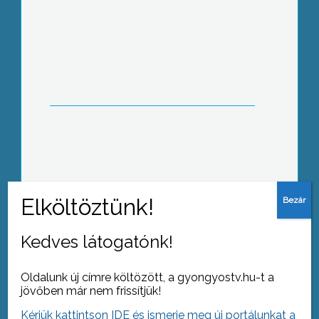
Roma holokauszt
Kedves látogatónk!
Tovább az archívumra
Oldalunk új címre költözött, a gyongyostv.hu-t a
jövőben már nem frissítjük!
Kérjük kattintson IDE és ismerje meg új portálunkat a