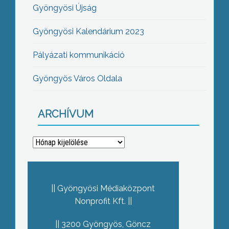
Gyöngyösi Újság
Gyöngyösi Kalendárium 2023
Pályázati kommunikáció
Gyöngyös Város Oldala
ARCHÍVUM
Archívum
Gyöngyösi Médiaközpont
Nonprofit Kft.
3200 Gyöngyös, Göncz