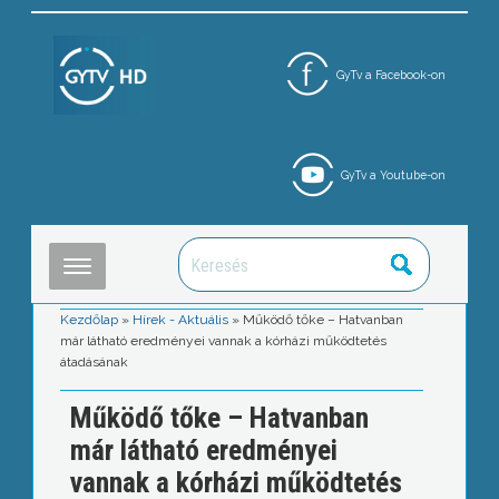
GyTv a Facebook-on
GyTv a Youtube-on
Kezdőlap
»
Hírek - Aktuális
»
Működő tőke – Hatvanban
már látható eredményei vannak a kórházi működtetés
átadásának
Működő tőke – Hatvanban
már látható eredményei
vannak a kórházi működtetés