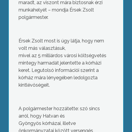
maradt, az viszont mára biztosnak érzi
munkahelyét – mondja Érsek Zsolt
polgármester.
Érsek Zsolt most is úgy látja, hogy nem
volt más választásuk,
mivel az 5 milliárdos városi költségvetés
mintegy harmadát jelentette a kórházi
keret. Legutolsó információi szerint a
kórház mára lényegében ledolgozta
kintlévőségeit.
A polgármester hozzátette: szó sincs
arról, hogy Hatvan és
Gyöngyös kórházai, illetve
önkormányzatai között versengés