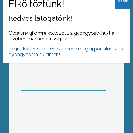
Kedves látogatónk!
Oldalunk új címre költözött, a gyongyostv.hu-t a
jövőben már nem frissítjük!
Páratlan leletekre bukkantak az Abák
Kérjük kattintson IDE és ismerje meg új portálunkat a
titkait kutató régész hallgatók
gyongyosma.hu címen!
Abasáron
Jóváhagyta a Mátrai Erőműnek
nyújtandó 47 millió eurós állami
támogatást az Európai Bizottság