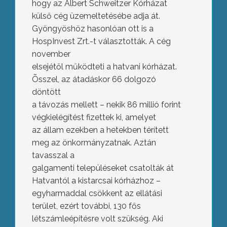
hogy az Albert Schweitzer Kórházat
külső cég üzemeltetésébe adja át.
Gyöngyöshöz hasonlóan ott is a
HospInvest Zrt.-t választották. A cég
november
elsejétől működteti a hatvani kórházat.
Õsszel, az átadáskor 66 dolgozó
döntött
a távozás mellett – nekik 86 millió forint
végkielégítést fizettek ki, amelyet
az állam ezekben a hetekben térített
meg az önkormányzatnak. Aztán
tavasszal a
galgamenti településeket csatolták át
Hatvantól a kistarcsai kórházhoz –
egyharmaddal csökkent az ellátási
terület, ezért további, 130 fős
létszámleépítésre volt szükség. Aki