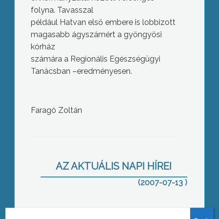
folyna. Tavasszal
például Hatvan első embere is lobbizott
magasabb ágyszámért a gyöngyösi
kórház
számára a Regionális Egészségügyi
Tanácsban –eredményesen.
Faragó Zoltán
Május elsejétől a gépjárművek
műszaki vizsgáztatása megváltozott
AZ AKTUÁLIS NAPI HÍREI
(2007-07-13 )
Rövidül a nyaralás – Belföld a sláger
idén nyáron