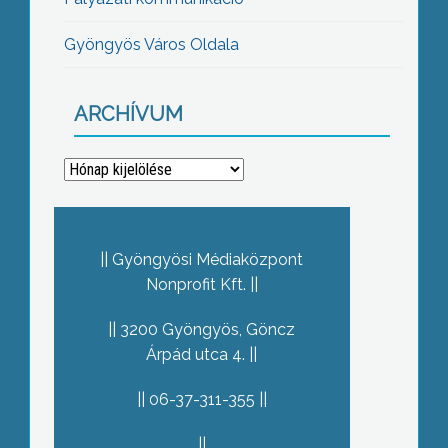
Gyöngyös Város Oldala
ARCHÍVUM
Archívum
Gyöngyösi Médiaközpont
Nonprofit Kft.
3200 Gyöngyös, Göncz
Árpád utca 4.
06-37-311-355