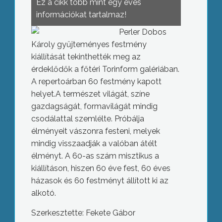
Ez a cikk több mint egy éves
információkat tartalmaz!
Perler Dobos
Károly gyűjteményes festmény
kiállítását tekinthették meg az
érdeklődők a főtéri Torinform galériában.
A repertoárban 60 festmény kapott
helyet.A természet világát, színe
gazdagságát, formavilágát mindig
csodálattal szemlélte. Próbálja
élményeit vászonra festeni, melyek
mindig visszaadják a valóban átélt
élményt. A 60-as szám misztikus a
kiállításon, hiszen 60 éve fest, 60 éves
házasok és 60 festményt állított ki az
alkotó.
Szerkesztette: Fekete Gábor