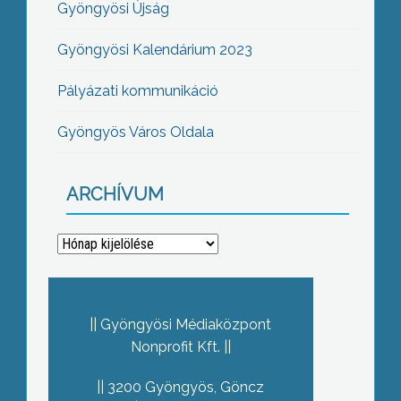
Gyöngyösi Újság
Gyöngyösi Kalendárium 2023
Pályázati kommunikáció
Gyöngyös Város Oldala
ARCHÍVUM
Archívum
Gyöngyösi Médiaközpont
Nonprofit Kft.
3200 Gyöngyös, Göncz