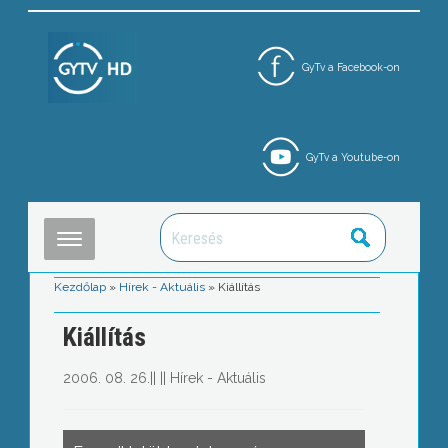
GyTv a Facebook-on
GyTv a Youtube-on
Kezdőlap
»
Hírek - Aktuális
»
Kiállítás
Kiállítás
2006. 08. 26.
||
||
Hírek - Aktuális