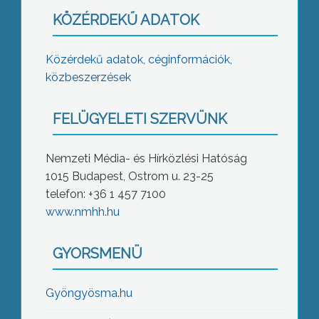
KÖZÉRDEKŰ ADATOK
Közérdekű adatok, céginformációk,
közbeszerzések
FELÜGYELETI SZERVÜNK
Nemzeti Média- és Hírközlési Hatóság
1015 Budapest, Ostrom u. 23-25
telefon: +36 1 457 7100
www.nmhh.hu
GYORSMENÜ
Gyöngyösma.hu