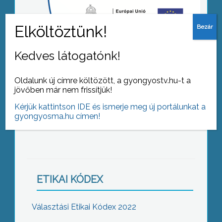
Kedves látogatónk!
Oldalunk új címre költözött, a gyongyostv.hu-t a
jövőben már nem frissítjük!
Kérjük kattintson IDE és ismerje meg új portálunkat a
Gyöngyösi értékek a filmvásznon
gyongyosma.hu címen!
ETIKAI KÓDEX
Választási Etikai Kódex 2022