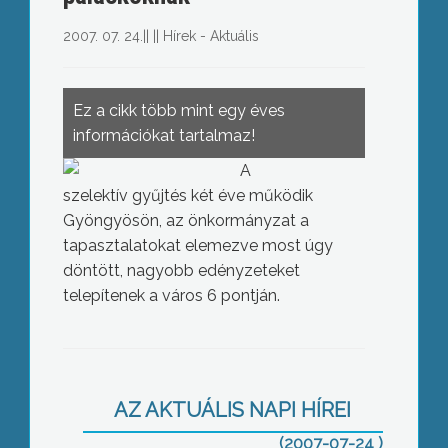
2007. 07. 24.
||
||
Hírek - Aktuális
Ez a cikk több mint egy éves
információkat tartalmaz!
A
szelektív gyűjtés két éve működik
Gyöngyösön, az önkormányzat a
tapasztalatokat elemezve most úgy
döntött, nagyobb edényzeteket
telepítenek a város 6 pontján.
Ragályi Elemér Nincs kegyelem című
AZ AKTUÁLIS NAPI HÍREI
alkotását vetítették le az elmúlt
hétvégén Hevesen helyi romák
(2007-07-24 )