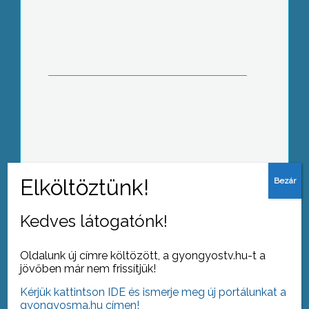
Nagyértékű kábellopás ügyében
nyomoz a Gyöngyösi
Rendőrkapitányság
Tovább az archívumra
Kedves látogatónk!
Oldalunk új címre költözött, a gyongyostv.hu-t a
jövőben már nem frissítjük!
Kérjük kattintson IDE és ismerje meg új portálunkat a
gyongyosma.hu címen!