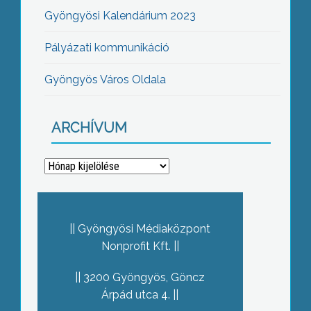
Gyöngyösi Kalendárium 2023
Pályázati kommunikáció
Gyöngyös Város Oldala
ARCHÍVUM
Archívum
Gyöngyösi Médiaközpont
Nonprofit Kft.
3200 Gyöngyös, Göncz
Árpád utca 4.