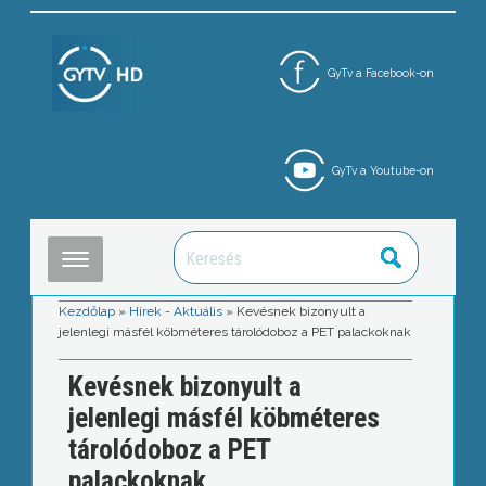
GyTv a Facebook-on
GyTv a Youtube-on
Kezdőlap
»
Hírek - Aktuális
»
Kevésnek bizonyult a
jelenlegi másfél köbméteres tárolódoboz a PET palackoknak
Kevésnek bizonyult a
jelenlegi másfél köbméteres
tárolódoboz a PET
palackoknak