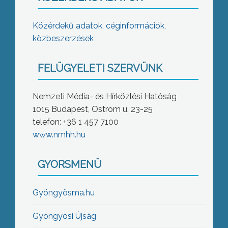
Közérdekű adatok, céginformációk,
közbeszerzések
FELÜGYELETI SZERVÜNK
Nemzeti Média- és Hírközlési Hatóság
1015 Budapest, Ostrom u. 23-25
telefon: +36 1 457 7100
www.nmhh.hu
GYORSMENÜ
Gyöngyösma.hu
Gyöngyösi Újság