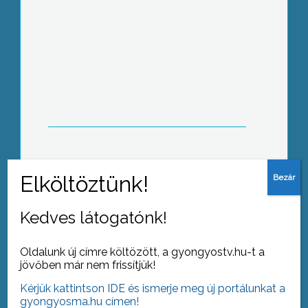
Megkezdődött a tanév, de sötétek a
közlekedési jelzőlámpák Gyöngyösön,
a Vachot és Petőfi út
kereszteződésében
A központi tanévnyitó ünnepséget
követően ma reggel becsengettek kis
–és nagyiskolásoknak egyaránt
Kedves látogatónk!
Oldalunk új címre költözött, a gyongyostv.hu-t a
jövőben már nem frissítjük!
Kérjük kattintson IDE és ismerje meg új portálunkat a
Gyöngyösön első alkalommal
gyongyosma.hu címen!