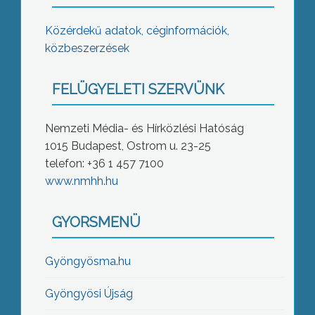
Közérdekű adatok, céginformációk,
közbeszerzések
FELÜGYELETI SZERVÜNK
Nemzeti Média- és Hírközlési Hatóság
1015 Budapest, Ostrom u. 23-25
telefon: +36 1 457 7100
www.nmhh.hu
GYORSMENÜ
Gyöngyösma.hu
Gyöngyösi Újság