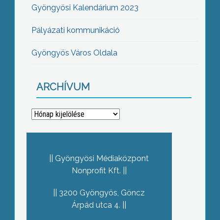
Gyöngyösi Kalendárium 2023
Pályázati kommunikáció
Gyöngyös Város Oldala
ARCHÍVUM
Archívum
Gyöngyösi Médiaközpont
Nonprofit Kft.
3200 Gyöngyös, Göncz
Árpád utca 4.