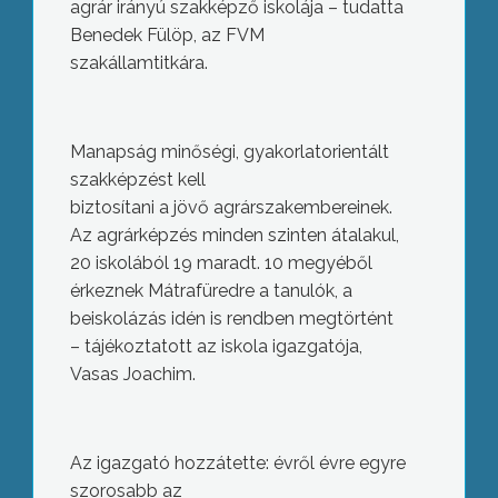
agrár irányú szakképző iskolája – tudatta
Benedek Fülöp, az FVM
szakállamtitkára.
Manapság minőségi, gyakorlatorientált
szakképzést kell
biztosítani a jövő agrárszakembereinek.
Az agrárképzés minden szinten átalakul,
20 iskolából 19 maradt. 10 megyéből
érkeznek Mátrafüredre a tanulók, a
beiskolázás idén is rendben megtörtént
– tájékoztatott az iskola igazgatója,
Vasas Joachim.
Az igazgató hozzátette: évről évre egyre
szorosabb az