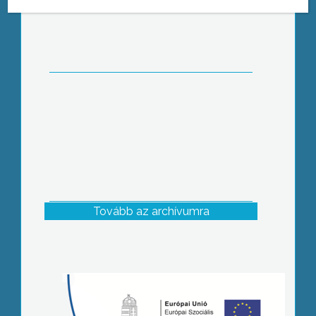
tartottak központi tanévnyitó
ünnepséget. Dr. Végh Attila
alpolgármester elmondta, ezután
hagyományt szeretnének ebből
teremteni
Tovább az archívumra