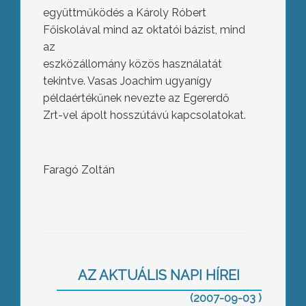
együttműködés a Károly Róbert
Főiskolával mind az oktatói bázist, mind
az
eszközállomány közös használatát
tekintve. Vasas Joachim ugyanígy
példaértékűnek nevezte az Egererdő
Zrt-vel ápolt hosszútávú kapcsolatokat.
Faragó Zoltán
Bányásznapot tartottak szombaton
Bükkábrányban, a településen
megnyílt a bányászélet mindennapjait
bemutató múzeum is
AZ AKTUÁLIS NAPI HÍREI
(2007-09-03 )