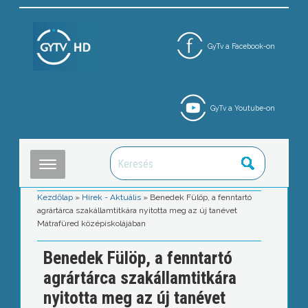
GyTv a Facebook-on
GyTv a Youtube-on
Kezdőlap
»
Hírek - Aktuális
»
Benedek Fülöp, a fenntartó
agrártárca szakállamtitkára nyitotta meg az új tanévet
Mátrafüred középiskolájában
Benedek Fülöp, a fenntartó
agrártárca szakállamtitkára
nyitotta meg az új tanévet