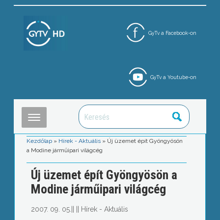
GyTv a Facebook-on
GyTv a Youtube-on
Kezdőlap
»
Hírek - Aktuális
»
Új üzemet épít Gyöngyösön
a Modine járműipari világcég
Új üzemet épít Gyöngyösön a
Modine járműipari világcég
2007. 09. 05.
||
||
Hírek - Aktuális