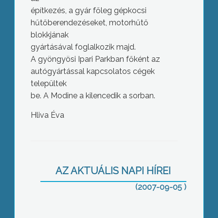
építkezés, a gyár főleg gépkocsi
hűtőberendezéseket, motorhűtő
blokkjának
gyártásával foglalkozik majd.
A gyöngyösi Ipari Parkban főként az
autógyártással kapcsolatos cégek
települtek
be. A Modine a kilencedik a sorban.
Hliva Éva
Segítség a rászorulóknak
AZ AKTUÁLIS NAPI HÍREI
(2007-09-05 )