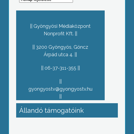
Gyöngyösi Médiaközpont
Nonprofit Kft.
3200 Gyöngyös, Göncz
Árpád utca 4.
06-37-311-355
gyongyostv@gyongyostv.hu
Állandó támogatóink