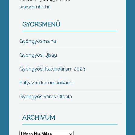
www.nmhh.hu
GYORSMENÜ
Gyöngyösma.hu
Gyöngyösi Újság
Gyöngyösi Kalendárium 2023
Pályázati kommunikáció
Gyöngyös Város Oldala
ARCHÍVUM
Archívum