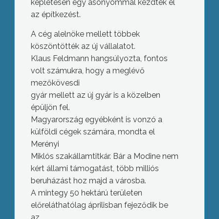
képletesen egy ásónyommal kezdték el
az építkezést.
A cég alelnöke mellett többek
köszöntötték az új vállalatot.
Klaus Feldmann hangsúlyozta, fontos
volt számukra, hogy a meglévő
mezőkövesdi
gyár mellett az új gyár is a közelben
épüljön fel.
Magyarország egyébként is vonzó a
külföldi cégek számára, mondta el
Merényi
Miklós szakállamtitkár. Bár a Modine nem
kért állami támogatást, több milliós
beruházást hoz majd a városba.
A mintegy 50 hektárú területen
előreláthatólag áprilisban fejeződik be
az