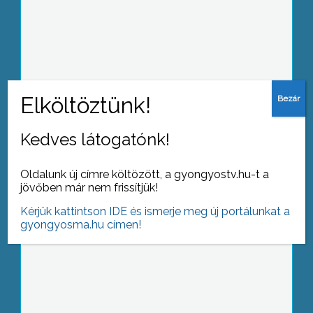
Látványos, de szerencsés kimenetelű
közlekedési baleset történt ma
délelőtt az M3-as autópályán
Kedves látogatónk!
Sikeres nyolc hónapot tudhat maga
mögött a Mátrai Erőmű Zrt
Oldalunk új címre költözött, a gyongyostv.hu-t a
jövőben már nem frissítjük!
Kérjük kattintson IDE és ismerje meg új portálunkat a
gyongyosma.hu címen!