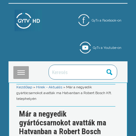
GyTv a Facebook-on
GyTv a Youtube-on
Kezdőlap
»
Hírek - Aktuális
»
Már a negyedik
gyártócsarnokot avatták ma Hatvanban a Robert Bosch Kft.
telephelyén
Már a negyedik
gyártócsarnokot avatták ma
Hatvanban a Robert Bosch