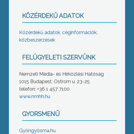
KÖZÉRDEKŰ ADATOK
Közérdekű adatok, céginformációk,
közbeszerzések
FELÜGYELETI SZERVÜNK
Nemzeti Média- és Hírközlési Hatóság
1015 Budapest, Ostrom u. 23-25
telefon: +36 1 457 7100
www.nmhh.hu
GYORSMENÜ
Gyöngyösma.hu