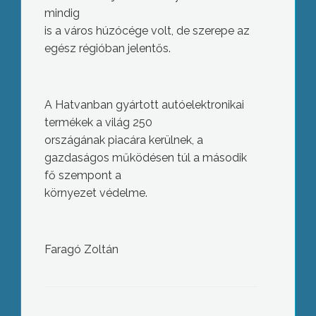
mindig
is a város húzócége volt, de szerepe az
egész régióban jelentős.
A Hatvanban gyártott autóelektronikai
termékek a világ 250
országának piacára kerülnek, a
gazdaságos működésen túl a második
fő szempont a
környezet védelme.
Faragó Zoltán
Irtották a parlagfüvet