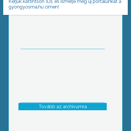
Kérjük kattintson IDE és ismerje meg új portálunkat a
gyongyosma.hu címen!
Hosszú hónapok óta befejezetlen a
Nyugati elkerülő út
Tovább az archívumra