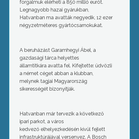
forgalmuk elérheti a 850 millió eurót.
Legnagyobb hazai gyárukban,
Hatvanban ma avatták negyedik, 12 ezer
négyzetméteres gyártócsarnokukat.
A beruházást Garamhegyi Ábel, a
gazdasági tárca helyettes
államtitkára avatta fel. Kifejtette: üdvözli
a német céget abban a klubban,
melynek tagjai Magyarország
sikerességét bizonyítják.
Hatvanban már tervezik a következő
ipari parkot, a város
kedvező elhelyezkedésén kívül fejlett
infrastruktúrájával versenyez. A Bosch