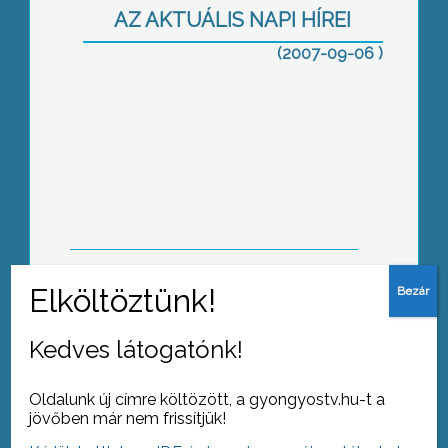
AZ AKTUÁLIS NAPI HÍREI
(2007-09-06 )
Iskolabusz-járatot indított a
mátrafüredi, pálosvörösmarti, és a
gyöngyössolymosi tanulók iskolába
szállítására Gyöngyös város
önkormányzata
Az Arany János Általános iskola
épületében már januártól folytak a
Kedves látogatónk!
felújítási munkálatok
Oldalunk új címre költözött, a gyongyostv.hu-t a
jövőben már nem frissítjük!