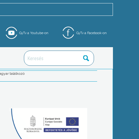
GyTv a Youtube-on
GyTv a Facebook-on
gyar találkozó