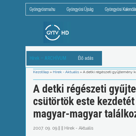
Gyöngyösma.hu
Gyöngyösi Újság
Gyöngyösi Kalendá
Hírek – ARCHÍVUM
Élő adás
Kezdőlap
»
Hírek - Aktuális
»
A detki régészeti gyűjtemény k
A detki régészeti gyűj
csütörtök este kezdetét
magyar-magyar találko
2007. 09. 09.
||
||
Hírek - Aktuális