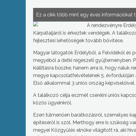
Ez a cikk több mint egy éves információkat 
A rendezvényre Erdélyb
Kárpátaljáról is érkeztek vendégek. A találkoz
fejlesztési lehetőségek tovább bővítése.
Magyar látogatók Erdélyből, a Felvidékől és 
megyéből a detki régészeti gyűjteményben. 
kiállításra büszke, hanem arra is, hogy náluk
megye kapcsolatfelvételének 5. évfordulóján
Első alkalommal 3 uniós ország képviselőivel.
A találkozó célja eszmét cserélni uniós kapcso
közös ügyeinkről.
Ezen túlmenően barátkozásról, személyes ka
építéséről is szól. Merthogy erre is szükség 
megyei Közgyűlés elnöke világított rá, aki hi