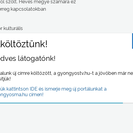
éről szólt. Heves megye számára ez
nterreg kapcsolatokban
 kulturális
ományainak megismerése ezért minden
ttörő és hídverő szerepet a
dves látogatónk!
alunk új címre költözött, a gyongyostv.hu-t a jövőben már n
sítjük!
jük kattintson IDE és ismerje meg új portálunkat a
ngyosma.hu címen!
 NAPI HÍREI
(2007-09-09 )