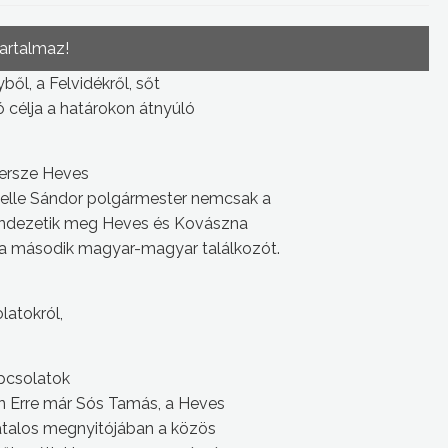
tartalmaz!
ől, a Felvidékről, sőt
ó célja a határokon átnyúló
persze Heves
Pelle Sándor polgármester nemcsak a
 rendezetik meg Heves és Kovászna
 a második magyar-magyar találkozót.
latokról,
pcsolatok
van Erre már Sós Tamás, a Heves
vatalos megnyitójában a közös