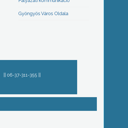
Pályázati kommunikáció
Gyöngyös Város Oldala
06-37-311-355