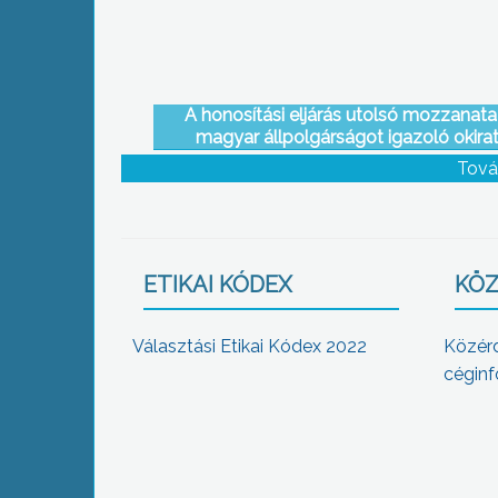
A honosítási eljárás utolsó mozzanata
magyar állpolgárságot igazoló okira
kézhezvétele
Tová
ETIKAI KÓDEX
KÖZ
Választási Etikai Kódex 2022
Közér
céginf