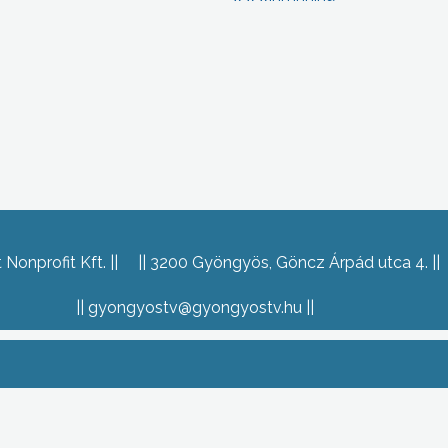
Nonprofit Kft.
3200 Gyöngyös, Göncz Árpád utca 4.
gyongyostv@gyongyostv.hu