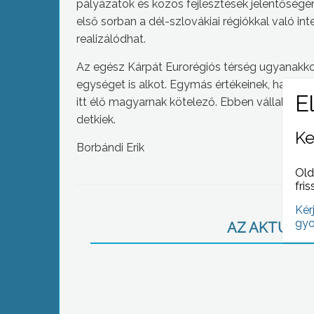
pályázatok és közös fejlesztések jelentőség
első sorban a dél-szlovákiai régiókkal való i
realizálódhat.
Az egész Kárpát Eurorégiós térség ugyanakkor
egységet is alkot. Egymás értékeinek, hagy
itt élő magyarnak kötelező. Ebben vállaltak ú
detkiek.
Ke
Borbándi Erik
Old
fris
Kér
gyo
AZ AKTUÁLIS