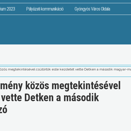
rium 2023
Pályázati kommunikáció
Gyöngyös Város Oldala
özös megtekintésével csütörtök este kezdetét vette Detken a második magyar-ma
temény közös megtekintésével
 vette Detken a második
zó