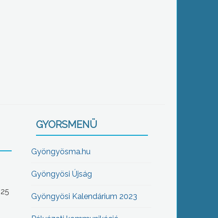
GYORSMENÜ
Gyöngyösma.hu
Gyöngyösi Újság
-25
Gyöngyösi Kalendárium 2023