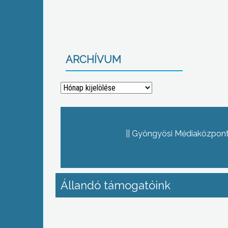
ARCHÍVUM
Archívum
Gyöngyösi Médiaközpont 
Állandó támogatóink