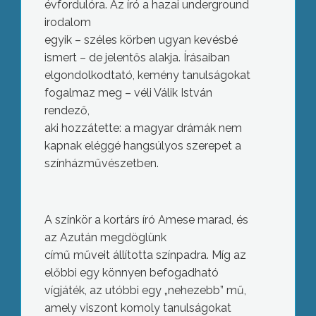
évfordulóra. Az író a hazai underground
irodalom
egyik – széles körben ugyan kevésbé
ismert – de jelentős alakja. Írásaiban
elgondolkodtató, kemény tanulságokat
fogalmaz meg – véli Válik István
rendező,
aki hozzátette: a magyar drámák nem
kapnak eléggé hangsúlyos szerepet a
színházművészetben.
A színkör a kortárs író Amese marad, és
az Azután megdöglünk
című műveit állította színpadra. Míg az
előbbi egy könnyen befogadható
vígjáték, az utóbbi egy „nehezebb” mű,
amely viszont komoly tanulságokat