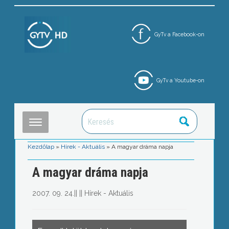
GyTv a Facebook-on
GyTv a Youtube-on
Kezdőlap
»
Hírek - Aktuális
»
A magyar dráma napja
A magyar dráma napja
2007. 09. 24.
||
||
Hírek - Aktuális