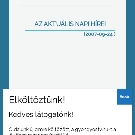
Szarvasbőgéssel és bikavadászattal
kezdődött a vadászati szezon a
Mátrában
AZ AKTUÁLIS NAPI HÍREI
(2007-09-24 )
Ezek azok a vadkender cserjék, amiket
ma reggel a rendőrség emberei
lefoglaltak
Lakossági fórummal zárult a Liberális
Kedves látogatónk!
Hét Gyöngyösön
Oldalunk új címre költözött, a gyongyostv.hu-t a