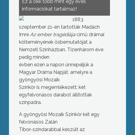
Ez a cikk több mint egy éves
információkat tartalmaz!
1883.
szeptember 21-én tartották Madách
Imre
Az ember tragédiája
című drámai
költeményének ősbemutatóját a
Nemzeti Színházban. Tizenhárom éve
pedig minden
évben ezen a napon ünnepeljük a
Magyar Dráma Napját, amelyre a
gyöngyösi Mozaik
Színkör is megemlékezett: két
egyfelvonásos darabot állítottak
színpadra.
A gyöngyösi Mozaik Színkör két egy
felvonásos Zalán
Tibor-színdarabbal készült az