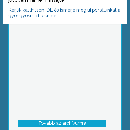
jövőben már nem frissítjük!
Kérjük kattintson IDE és ismerje meg új portálunkat a
gyongyosma.hu címen!
Megvannak a források, így
folytatódhat a nyugati elkerülő út
építése – jelentették be egy hétvégi
sajtótájékoztatón a gazdasági tárca és
a város képviselői
Tovább az archívumra