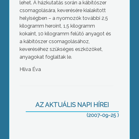
lehet. A házkutatás során a kábítószer
csomagolására, keverésére kialakított
helyiségben – a nyomozók további 2,5
kilogramm heroint, 1,5 kilogramm
kokaint, 10 kilogramm felütő anyagot és
a kábítószer csomagolásához,
keveréséhez szükséges eszközöket,
anyagokat foglaltak le.
Hliva Éva
Eredményt hirdettek az idei
AZ AKTUÁLIS NAPI HÍREI
parlagfűellenes plakátpályázaton
(2007-09-25 )