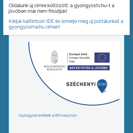
Oldalunk új címre költözött, a gyongyostv.hu-t a
jövőben már nem frissítjük!
Tovább az archívumra
Kérjük kattintson IDE és ismerje meg új portálunkat a
gyongyosma.hu címen!
Gyöngyösi értékek a filmvásznon