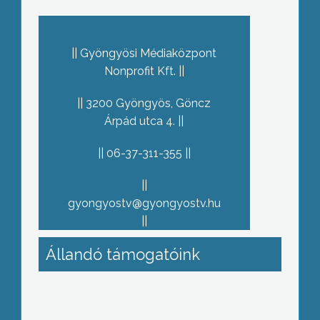
Gyöngyösi Médiaközpont
Nonprofit Kft.
3200 Gyöngyös, Göncz
Árpád utca 4.
06-37-311-355
gyongyostv@gyongyostv.hu
Állandó támogatóink