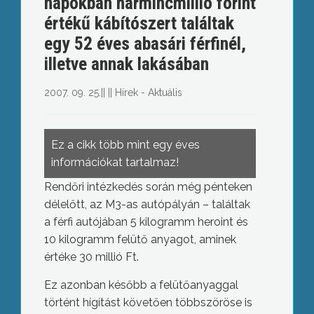
napokban harmincmillió forint
értékű kábítószert találtak
egy 52 éves abasári férfinél,
illetve annak lakásában
2007. 09. 25.
||
||
Hírek - Aktuális
Ez a cikk több mint egy éves
információkat tartalmaz!
Rendőri intézkedés során még pénteken
délelőtt, az M3-as autópályán – találtak
a férfi autójában 5 kilogramm heroint és
10 kilogramm felütő anyagot, aminek
értéke 30 millió Ft.
Ez azonban később a felütőanyaggal
történt hígítást követően többszöröse is