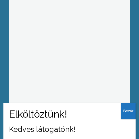
A tej élet, erő, egészség és lassan már
pénzkidobás is
Befejeződött a szüret a Nagyrédei
Hegyközség területén
Kedves látogatónk!