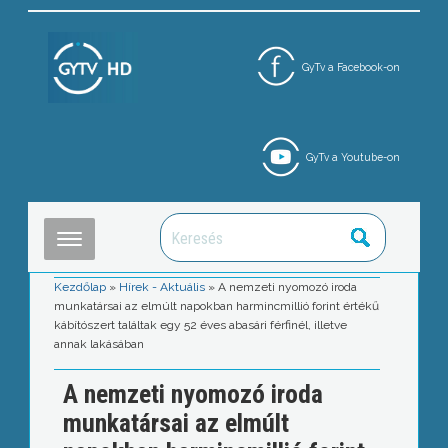
GyTv a Facebook-on
GyTv a Youtube-on
Kezdőlap
»
Hírek - Aktuális
»
A nemzeti nyomozó iroda
munkatársai az elmúlt napokban harmincmillió forint értékű
kábítószert találtak egy 52 éves abasári férfinél, illetve
annak lakásában
A nemzeti nyomozó iroda
munkatársai az elmúlt