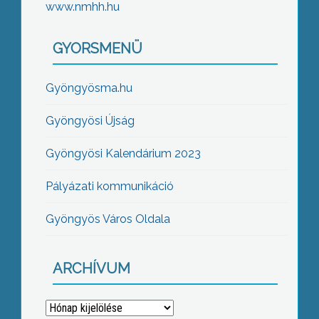
www.nmhh.hu
GYORSMENÜ
Gyöngyösma.hu
Gyöngyösi Újság
Gyöngyösi Kalendárium 2023
Pályázati kommunikáció
Gyöngyös Város Oldala
ARCHÍVUM
Archívum