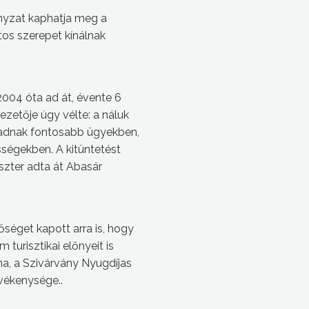
mányzat kaphatja meg a
ntos szerepet kínálnak
2004 óta ad át, évente 6
zetője úgy vélte: a náluk
 adnak fontosabb ügyekben,
sségekben. A kitüntetést
szter adta át Abasár
séget kapott arra is, hogy
urisztikai előnyeit is
na, a Szivárvány Nyugdíjas
vékenysége..