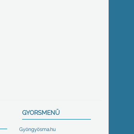
GYORSMENÜ
Gyöngyösma.hu