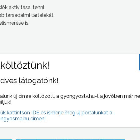
k aktivitása, tenni
b társadalmi tartalékát,
lismerése is.
 NAPI HÍREI
(2007-09-30 )
dves látogatónk!
alunk új címre költözött, a gyongyostv.hu-t a jövőben már n
sítjük!
jük kattintson IDE és ismerje meg új portálunkat a
ngyosma.hu címen!