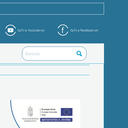
GyTv a Youtube-on
GyTv a Facebook-on