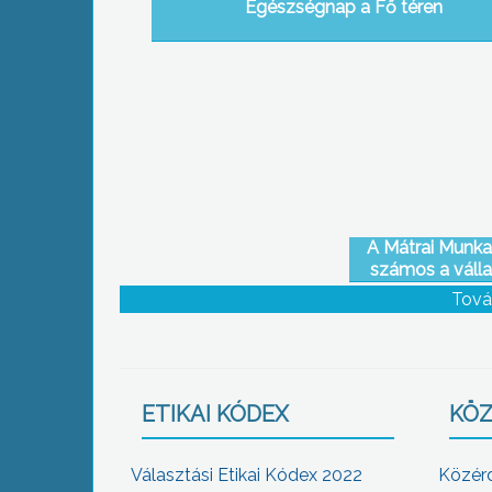
Egészségnap a Fő téren
A Mátrai Munk
számos a válla
kereste meg a p
Tová
ETIKAI KÓDEX
KÖZ
Választási Etikai Kódex 2022
Közér