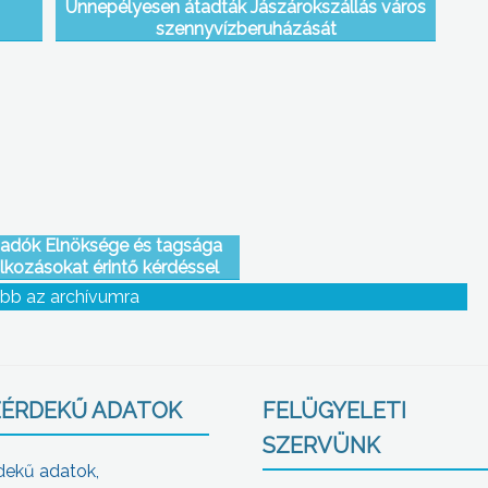
Ünnepélyesen átadták Jászárokszállás város
szennyvízberuházását
aadók Elnöksége és tagsága
lkozásokat érintő kérdéssel
olgármestert még szeptember
bb az archívumra
elején
ÉRDEKŰ ADATOK
FELÜGYELETI
SZERVÜNK
dekű adatok,