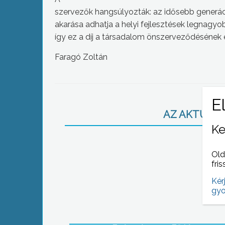
szervezők hangsúlyozták: az idősebb generáció
akarása adhatja a helyi fejlesztések legnagyob
így ez a díj a társadalom önszerveződésének e
Faragó Zoltán
AZ AKTUÁLIS
Ke
Old
fris
Kér
gyo