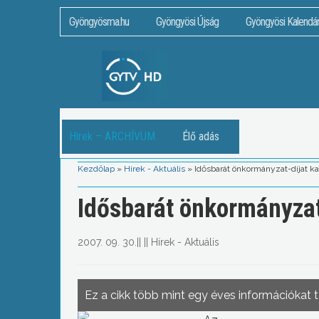
Gyöngyösma.hu
Gyöngyösi Újság
Gyöngyösi Kalendá
Hírek – ARCHÍVUM
Élő adás
Kezdőlap
»
Hírek - Aktuális
»
Idősbarát önkormányzat-díjat ka
Idősbarát önkormányzat
2007. 09. 30.
||
||
Hírek - Aktuális
Ez a cikk több mint egy éves információkat 