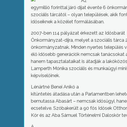
Az
egymillió forinttal járó díjat évente 6 önkor
szociális tárcától – olyan települések, akik fo
időseiknek a közélet formálásában.
2007-ben 114 pályázat érkezett az Idősbarát
Önkormányzat-díjra, melyet a szociális tárca 
önkormányzatnak. Minden nyertes település ve
élő idősebb generációk nemcsak tanácsokat
hanem tapasztalataikat is átadják a lakóközö
Lamperth Mónika szociális és munkaügyi mini
képviselőinek.
Lénártné Benei Anikó a
kitüntetés átadása után a Parlamentben lehető
bemutassa Abasárt – nemcsak idősügyi, hanem t
ecsetelve. Szóbakerült a 90 fős Idősek Ottho
Kör és az Aba Sámuel Történelmi Daloskör te
A