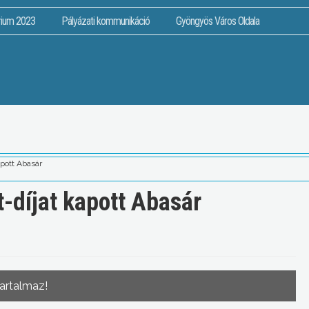
rium 2023
Pályázati kommunikáció
Gyöngyös Város Oldala
pott Abasár
-díjat kapott Abasár
tartalmaz!