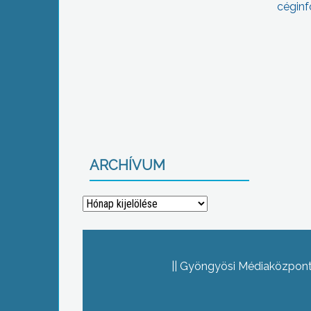
céginf
ARCHÍVUM
Archívum
Gyöngyösi Médiaközpont 