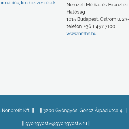
ormációk, közbeszerzések
Nemzeti Média- és Hírközlési
Hatóság
1015 Budapest, Ostrom u. 23
telefon: +36 1 457 7100
www.nmhh.hu
Nonprofit Kft.
3200 Gyöngyös, Göncz Árpád utca 4.
gyongyostv@gyongyostv.hu