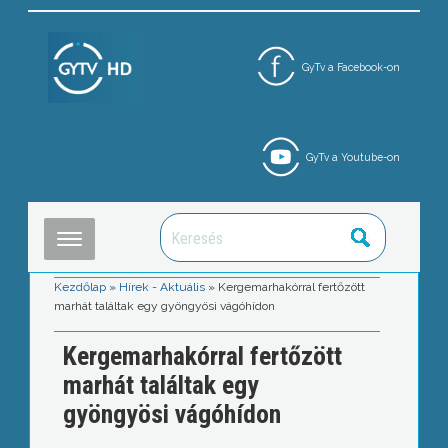
GyTv a Facebook-on
GyTv a Youtube-on
Kezdőlap
»
Hírek - Aktuális
»
Kergemarhakórral fertőzött
marhát találtak egy gyöngyösi vágóhídon
Kergemarhakórral fertőzött
marhát találtak egy
gyöngyösi vágóhídon