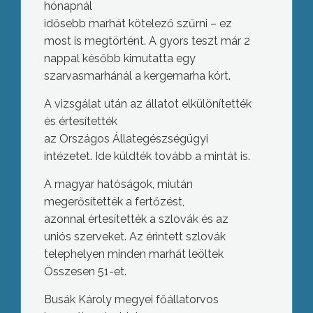
hónapnál
idősebb marhát kötelező szűrni – ez
most is megtörtént. A gyors teszt már 2
nappal később kimutatta egy
szarvasmarhánál a kergemarha kórt.
A vizsgálat után az állatot elkülönítették
és értesítették
az Országos Állategészségügyi
intézetet. Ide küldték tovább a mintát is.
A magyar hatóságok, miután
megerősítették a fertőzést,
azonnal értesítették a szlovák és az
uniós szerveket. Az érintett szlovák
telephelyen minden marhát leöltek
Összesen 51-et.
Busák Károly megyei főállatorvos