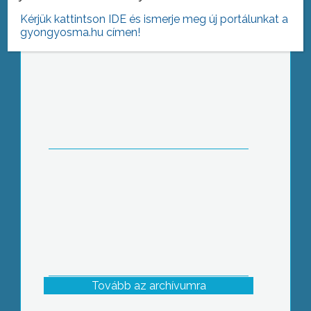
Kérjük kattintson IDE és ismerje meg új portálunkat a
gyongyosma.hu címen!
Az idén már 3 halálos áldozatot
követelt hazánkban, a fűtési
rendszerekben keletkező szén-
monoxid
Tovább az archívumra