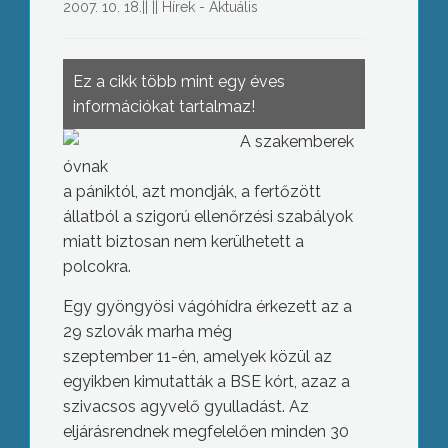
2007. 10. 18.
||
||
Hírek - Aktuális
Ez a cikk több mint egy éves
információkat tartalmaz!
A szakemberek
óvnak
a pániktól, azt mondják, a fertőzött
állatból a szigorú ellenőrzési szabályok
miatt biztosan nem kerülhetett a
polcokra.
Egy gyöngyösi vágóhídra érkezett az a
29 szlovák marha még
szeptember 11-én, amelyek közül az
egyikben kimutatták a BSE kórt, azaz a
szivacsos agyvelő gyulladást. Az
eljárásrendnek megfelelően minden 30