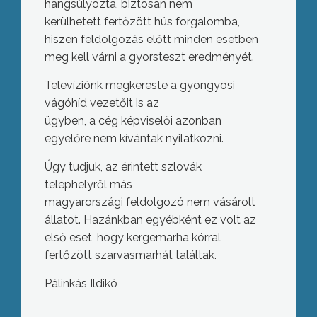
hangsúlyozta, biztosan nem
kerülhetett fertőzött hús forgalomba,
hiszen feldolgozás előtt minden esetben
meg kell várni a gyorsteszt eredményét.
Televíziónk megkereste a gyöngyösi
vágóhíd vezetőit is az
ügyben, a cég képviselői azonban
egyelőre nem kívántak nyilatkozni.
Úgy tudjuk, az érintett szlovák
telephelyről más
magyarországi feldolgozó nem vásárolt
állatot. Hazánkban egyébként ez volt az
első eset, hogy kergemarha kórral
fertőzött szarvasmarhát találtak.
Pálinkás Ildikó
Jótékonysági bált szervezett a