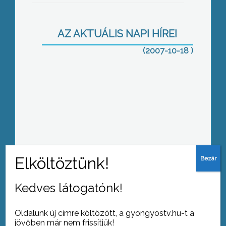
Nagycsaládosok Egyesületének
Gyöngyösi Csoportja
AZ AKTUÁLIS NAPI HÍREI
(2007-10-18 )
A Munkaügyi Központ Gyöngyösi
Kirendeltsége már 8.alkalommal
rendezett pályaválasztási kiállítást a
végzős általános iskolásoknak, és a
pályaválasztás előtt álló diákoknak, a
Mátra Művelődési Központban
Híradónk idején is ülésezik a gyöngyösi
Kedves látogatónk!
képviselőtestület
Oldalunk új címre költözött, a gyongyostv.hu-t a
jövőben már nem frissítjük!