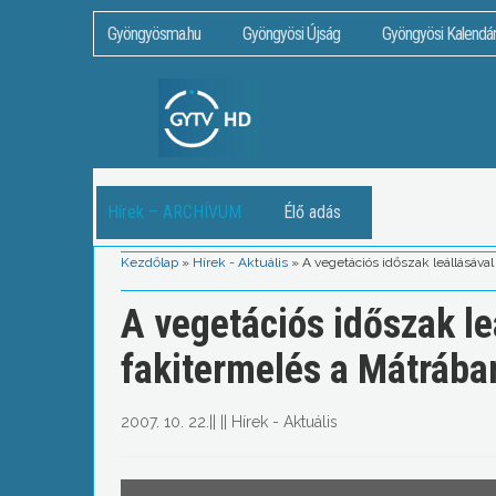
Gyöngyösma.hu
Gyöngyösi Újság
Gyöngyösi Kalendá
Hírek – ARCHÍVUM
Élő adás
Kezdőlap
»
Hírek - Aktuális
»
A vegetációs időszak leállásáv
A vegetációs időszak l
fakitermelés a Mátrába
2007. 10. 22.
||
||
Hírek - Aktuális