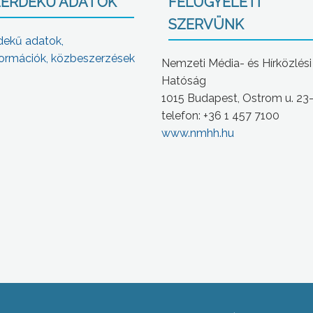
ÉRDEKŰ ADATOK
FELÜGYELETI
SZERVÜNK
dekű adatok,
ormációk, közbeszerzések
Nemzeti Média- és Hírközlési
Hatóság
1015 Budapest, Ostrom u. 23
telefon: +36 1 457 7100
www.nmhh.hu