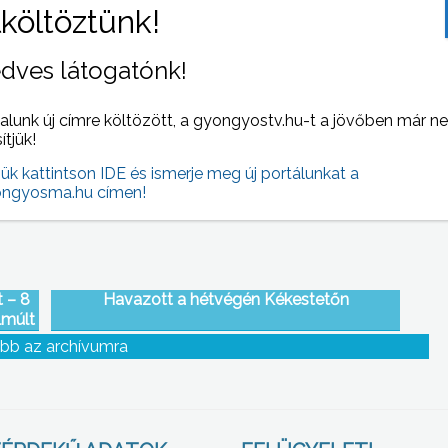
dves látogatónk!
skola
Tart az MSZP Nagy Párbeszéd-sorozata,
al
amelyben a párt vezetői beszélnek a
alunk új címre költözött, a gyongyostv.hu-t a jövőben már n
reformokról lakossági fórumokon belül
sítjük!
jük kattintson IDE és ismerje meg új portálunkat a
ngyosma.hu címen!
 – 8
Havazott a hétvégén Kékestetőn
lmúlt
ság
bb az archívumra