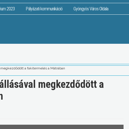
rium 2023
Pályázati kommunikáció
Gyöngyös Város Oldala
al megkezdődött a fakitermelés a Mátrában
eállásával megkezdődött a
n