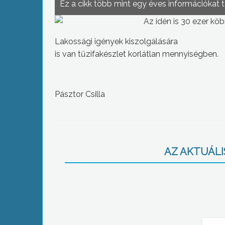
Ez a cikk több mint egy éves információkat 
Az idén is 30 ezer kö
Lakossági igények kiszolgálására
is van tűzifakészlet korlátlan mennyiségben.
Pásztor Csilla
AZ AKTUÁLIS