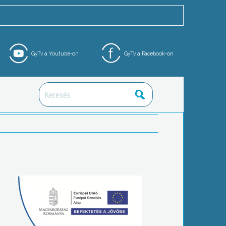
GyTv a Youtube-on
GyTv a Facebook-on