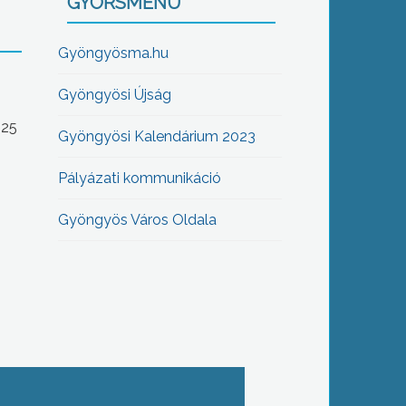
GYORSMENÜ
Gyöngyösma.hu
Gyöngyösi Újság
-25
Gyöngyösi Kalendárium 2023
Pályázati kommunikáció
Gyöngyös Város Oldala