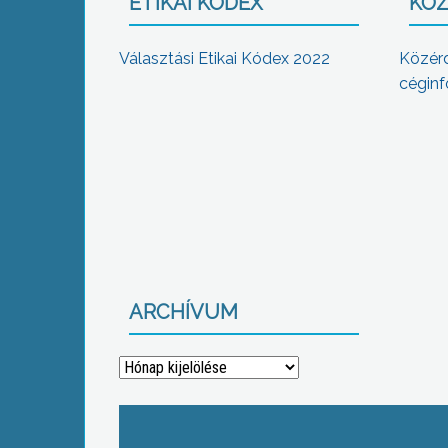
ETIKAI KÓDEX
KÖZ
Választási Etikai Kódex 2022
Közér
céginf
ARCHÍVUM
Archívum