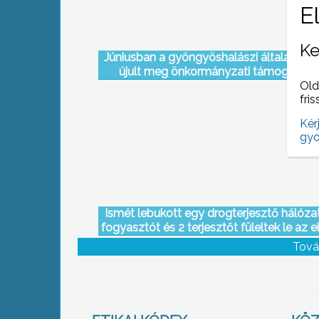
Ke
Júniusban a gyöngyöshalászi általános i
újult meg önkormányzati támogatáss
Old
fris
Kér
gyo
Ismét lebukott egy drogterjesztő hálózat
fogyasztót és 2 terjesztőt füleltek le az e
hétvégén a Gyöngyösi Rendőrkapitány
Tová
munkatársai