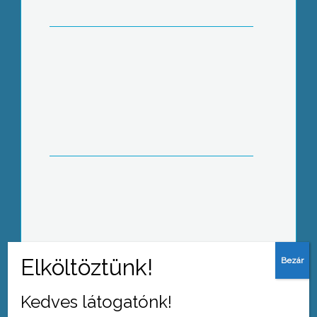
Indiai estet szerveztek Gyöngyösön
2 napos városi véradó napot
szervezett a Magyar Vöröskereszt
Gyöngyösi Területi Szervezete
Kedves látogatónk!