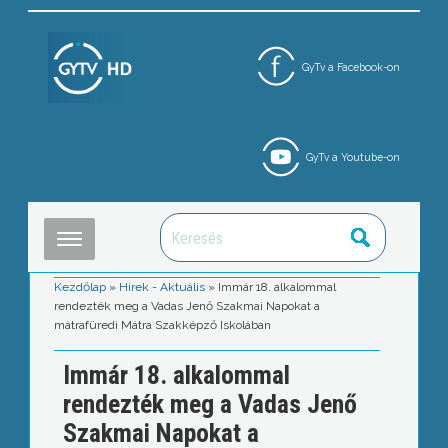
GyTv a Facebook-on
GyTv a Youtube-on
Kezdőlap
»
Hírek - Aktuális
»
Immár 18. alkalommal
rendezték meg a Vadas Jenő Szakmai Napokat a
mátrafüredi Mátra Szakképző Iskolában
Immár 18. alkalommal
rendezték meg a Vadas Jenő
Szakmai Napokat a