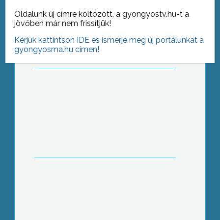
A 150 éve elhunyt gyöngyösi
származású Hám János szatmári
Oldalunk új címre költözött, a gyongyostv.hu-t a
püspökre emlékeztek a hétvégén
jövőben már nem frissítjük!
Kérjük kattintson IDE és ismerje meg új portálunkat a
gyongyosma.hu címen!
Magyarországon csak mellrákban
évente több mint kétezren halnak meg