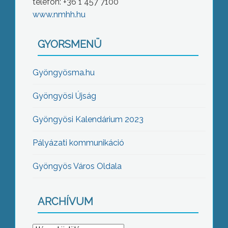
telefon: +36 1 457 7100
www.nmhh.hu
GYORSMENÜ
Gyöngyösma.hu
Gyöngyösi Újság
Gyöngyösi Kalendárium 2023
Pályázati kommunikáció
Gyöngyös Város Oldala
ARCHÍVUM