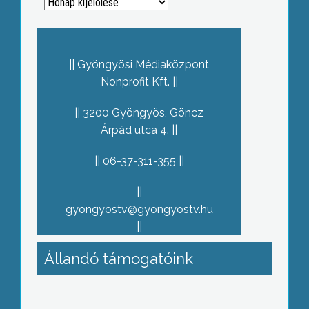
Archívum
Gyöngyösi Médiaközpont
Nonprofit Kft.
3200 Gyöngyös, Göncz
Árpád utca 4.
06-37-311-355
gyongyostv@gyongyostv.hu
Állandó támogatóink