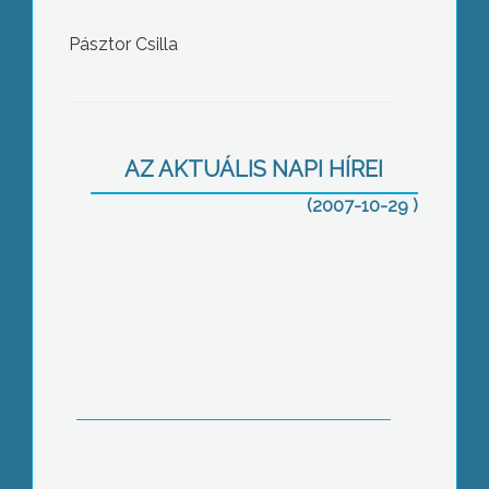
Pásztor Csilla
Figyelem! Érdektelenség esetén
képeimet Nagyboldogasszony napjáig
megsemmisítem
AZ AKTUÁLIS NAPI HÍREI
(2007-10-29 )
Két savolinnai diák tölti szakmai
gyakorlatát a Károly Róbert
Szakképző Iskola vendég tanulójaként
egy gyöngyösi étteremben
Máig tisztázatlanok a gyöngyösi