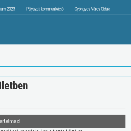
rium 2023
Pályázati kommunikáció
Gyöngyös Város Oldala
ületben
tartalmaz!