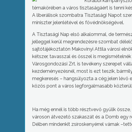
Korábbi kampányszlog
témakörében a város tisztaságáért is tenni 
A liberálisok szombatra Tisztasági Napot sz
miniszter jelenlétével és fővédnökségével.
A Tisztasági Nap első alkalommal, de term
jelleggel kerül megrendezésre szombat déle
sajtótájékoztatón Makovinyi Attila városi elnö
kétszer, tavasszal és ősszel is megismételnék
Városgondozási Zrt. is tevékeny szerepet vál
kezdeményezésnél, most is ezt teszik, bármil
megkeresés – hangsúlyozta a cég jelen lévő el
közös pont a város legforgalmasabb közterüle
Ha még ennél is több résztvevő gyűlik össze, 
városon átvezető szakaszát és a Domb egy r
Délben mindenkit zsíroskenyérrel várnak –tett