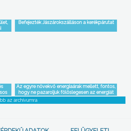
let,
Befejezték Jászárokszálláson a kerékpárutat
i
ítése
és
Az egyre növekvő energiaárak mellett, fontos,
ásos
hogy ne pazaroljuk fölöslegesen az energiát
bb az archívumra
ÉRDEKŰ ADATOK
FELÜGYELETI