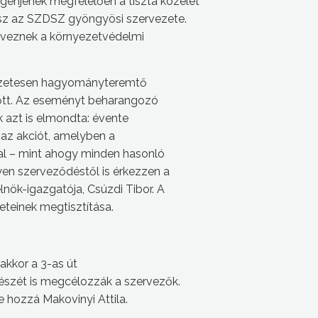
enjének megfelelően a tiszta közélet
kész az SZDSZ gyöngyösi szervezete.
erveznek a környezetvédelmi
észetesen hagyományteremtő
lőtt. Az eseményt beharangozó
k azt is elmondta: évente
 az akciót, amelyben a
lal – mint ahogy minden hasonló
yen szerveződéstől is érkezzen a
nök-igazgatója, Csúzdi Tibor. A
teinek megtisztítása.
akkor a 3-as út
észét is megcélozzák a szervezők.
e hozzá Makovinyi Attila.