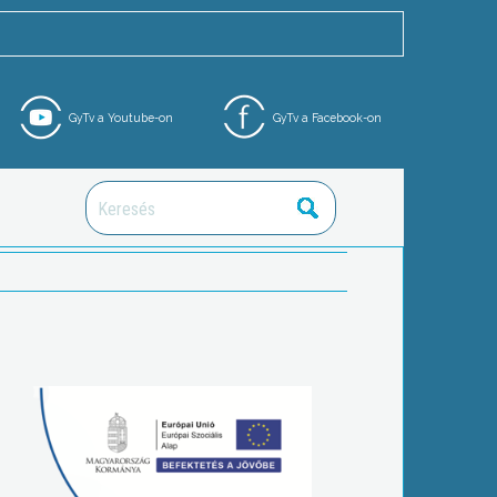
GyTv a Youtube-on
GyTv a Facebook-on