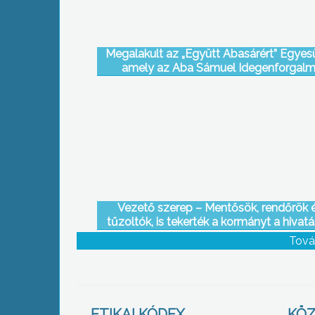
Megalakult az „Együtt Abasárért” Egyesü
amely az Aba Sámuel Idegenforgalm
Egyesület tevékenységi körének kiszéles
érdekében jött létre
Vezető szerep – Mentősök, rendőrök 
tűzoltók, is tekerték a kormányt a hivat
sofőrök számára hirdetett
Tová
közlekedésbiztonsági versenyben
ETIKAI KÓDEX
KÖZ