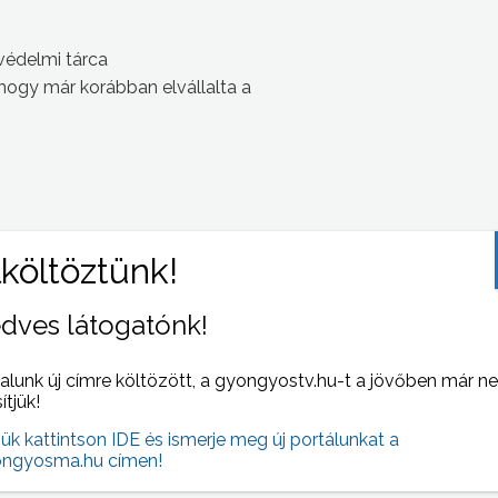
tvédelmi tárca
 hogy már korábban elvállalta a
dves látogatónk!
 NAPI HÍREI
(2007-11-08 )
alunk új címre költözött, a gyongyostv.hu-t a jövőben már n
sítjük!
jük kattintson IDE és ismerje meg új portálunkat a
ngyosma.hu címen!