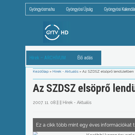
Gyöngyösma.hu
Gyöngyösi Újság
Gyöngyösi Kalendá
Hírek – ARCHÍVUM
Élő adás
Kezdőlap
»
Hírek - Aktuális
»
Az SZDSZ elsöprő lendületben
Az SZDSZ elsöprő lend
2007. 11. 08.
||
||
Hírek - Aktuális
Ez a cikk több mint egy éves információkat 