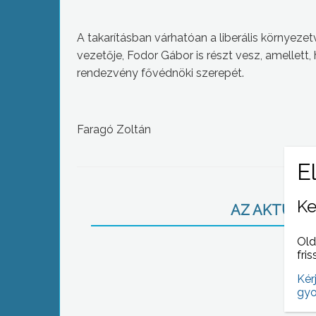
A takarításban várhatóan a liberális környeze
vezetője, Fodor Gábor is részt vesz, amellett,
rendezvény fővédnöki szerepét.
Faragó Zoltán
Ke
AZ AKTUÁLIS
Old
fris
Kér
gyo