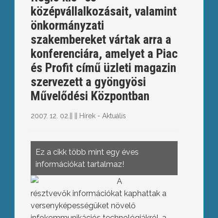
középvállalkozásait, valamint
önkormányzati
szakembereket vártak arra a
konferenciára, amelyet a Piac
és Profit című üzleti magazin
szervezett a gyöngyösi
Művelődési Központban
2007. 12. 02.
||
||
Hírek - Aktuális
Ez a cikk több mint egy éves
információkat tartalmaz!
A
résztvevők információkat kaphattak a
versenyképességüket növelő
infokommunikációs technológiákról, a