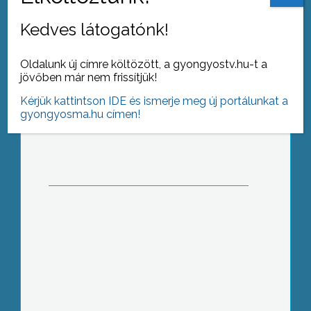
Kedves látogatónk!
Oldalunk új címre költözött, a gyongyostv.hu-t a
jövőben már nem frissítjük!
Névadójáról szeretne szobrot
Kérjük kattintson IDE és ismerje meg új portálunkat a
elhelyezni a Fő téren a Puky Árpád
gyongyosma.hu címen!
Emlékbizottság
Nemzetközi sikert aratott egy markazi
borászat újbora az V. Nemzetközi
újbor bemutatón Pozsonyban