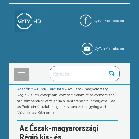
GyTv a Facebook-on
GyTv a Youtube-on
Kezdőlap
»
Hírek - Aktuális
»
Az Észak-magyarországi
Régió kis- és középvállalkozásait, valamint önkormányzati
szakembereket vártak arra a konferenciára, amelyet a Piac
és Profit című üzleti magazin szervezett a gyöngyösi
Művelődési Központban
Az Észak-magyarországi
Régió kis- és