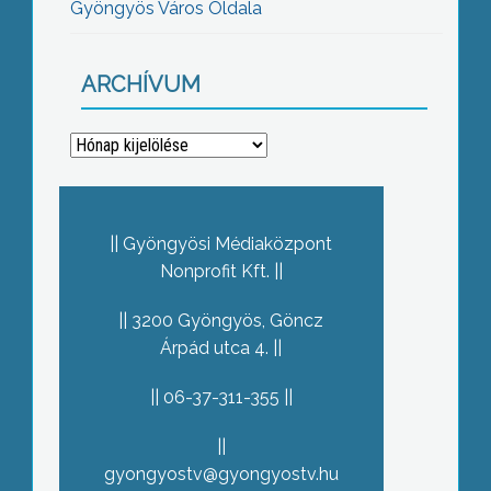
Gyöngyös Város Oldala
ARCHÍVUM
Archívum
Gyöngyösi Médiaközpont
Nonprofit Kft.
3200 Gyöngyös, Göncz
Árpád utca 4.
06-37-311-355
gyongyostv@gyongyostv.hu