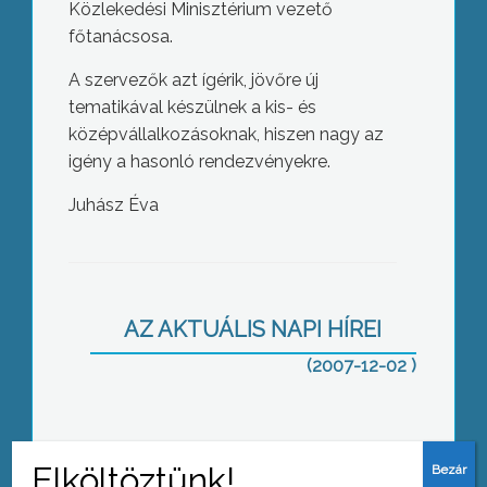
Közlekedési Minisztérium vezető
főtanácsosa.
A szervezők azt ígérik, jövőre új
tematikával készülnek a kis- és
középvállalkozásoknak, hiszen nagy az
igény a hasonló rendezvényekre.
Juhász Éva
20 éves születésnapját ünnepelte az
Egyedülállók és Függetlenek Klubja
AZ AKTUÁLIS NAPI HÍREI
(2007-12-02 )
Beiskolázási tájékoztatást tartottak a
Berze Nagy János Gimnáziumban