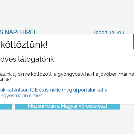
 NAPI HÍREI
(2007-12-10 )
dves látogatónk!
alunk új címre költözött, a gyongyostv.hu-t a jövőben már n
sítjük!
jük kattintson IDE és ismerje meg új portálunkat a
ngyosma.hu címen!
ti
Véradó ünnepséget rendezett a Mátra
Múzeumban a Magyar Vöröskereszt
Gyöngyösi Szervezete