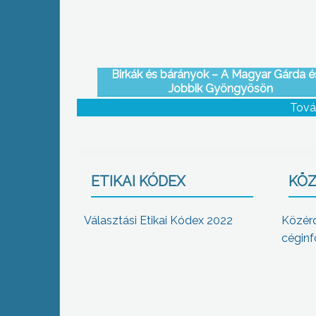
Birkák és bárányok – A Magyar Gárda é
Jobbik Gyöngyösön
Tová
ETIKAI KÓDEX
KÖZ
Választási Etikai Kódex 2022
Közér
céginf