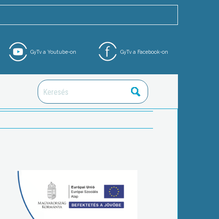
GyTv a Youtube-on
GyTv a Facebook-on