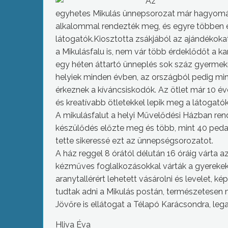
Az
egyhetes Mikulás ünnepsorozat már hagyomán
alkalommal rendezték meg, és egyre többen 
látogatók.Kiosztotta zsákjából az ajándékoka
a Mikulásfalu is, nem vár több érdeklődőt a k
egy héten áttartó ünneplés sok száz gyermek
helyiek minden évben, az országból pedig mi
érkeznek a kíváncsiskodók. Az ötlet már 10 é
és kreatívabb ötletekkel lepik meg a látogatók
A mikulásfalut a helyi Művelődési Házban re
készülődés előzte meg és több, mint 40 ped
tette sikeressé ezt az ünnepségsorozatot.
A ház reggel 8 órától délután 16 óráig várta 
kézműves foglalkozásokkal várták a gyerekek
aranytallérért lehetett vásárolni és levelet, ké
tudtak adni a Mikulás postán, természetesen 
Jövőre is ellátogat a Télapó Karácsondra, lega
Hliva Éva