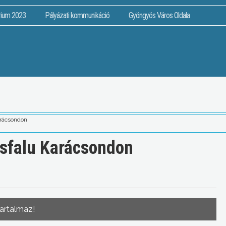
rium 2023
Pályázati kommunikáció
Gyöngyös Város Oldala
arácsondon
ásfalu Karácsondon
tartalmaz!