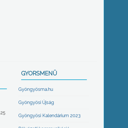
GYORSMENÜ
Gyöngyösma.hu
Gyöngyösi Újság
-25
Gyöngyösi Kalendárium 2023