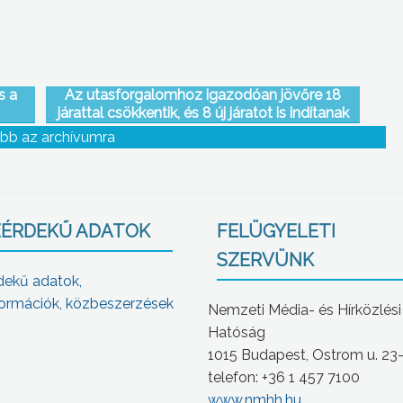
s a
Az utasforgalomhoz igazodóan jövőre 18
járattal csökkentik, és 8 új járatot is indítanak
majd a Mátra Volán járatain
bb az archívumra
ÉRDEKŰ ADATOK
FELÜGYELETI
SZERVÜNK
dekű adatok,
ormációk, közbeszerzések
Nemzeti Média- és Hírközlési
Hatóság
1015 Budapest, Ostrom u. 23
telefon: +36 1 457 7100
www.nmhh.hu