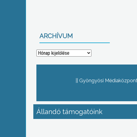
ARCHÍVUM
Archívum
Gyöngyösi Médiaközpont 
Állandó támogatóink