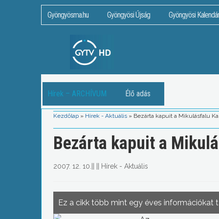
Gyöngyösma.hu
Gyöngyösi Újság
Gyöngyösi Kalendá
Hírek – ARCHÍVUM
Élő adás
Kezdőlap
»
Hírek - Aktuális
»
Bezárta kapuit a Mikulásfalu K
Bezárta kapuit a Mikul
2007. 12. 10.
||
||
Hírek - Aktuális
Ez a cikk több mint egy éves információkat 