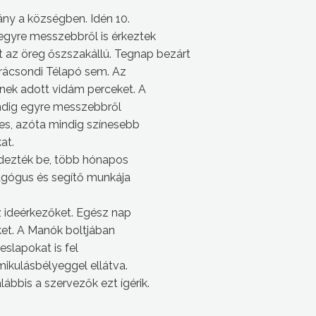
y a községben. Idén 10.
egyre messzebbről is érkeztek
t az öreg őszszakállú. Tegnap bezárt
arácsondi Télapó sem. Az
nek adott vidám perceket. A
ndig egyre messzebbről
ves, azóta mindig színesebb
at.
ndezték be, több hónapos
agógus és segítő munkája
az ideérkezőket. Egész nap
et. A Manók boltjában
peslapokat is fel
mikulásbélyeggel ellátva.
lábbis a szervezők ezt ígérik.