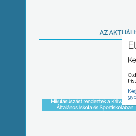
AZ AKTUÁLIS
Ke
Old
fris
Kér
gyo
Mikulásúszást rendeztek a Kálváriapar
Általános Iskola és Sportiskolában