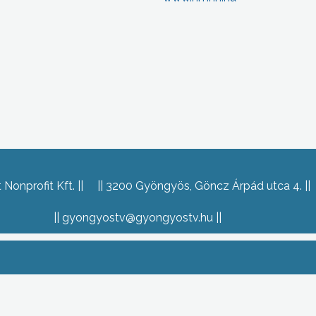
Nonprofit Kft.
3200 Gyöngyös, Göncz Árpád utca 4.
gyongyostv@gyongyostv.hu