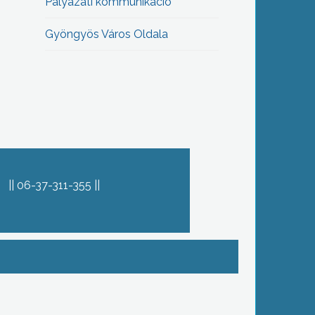
Pályázati kommunikáció
Gyöngyös Város Oldala
06-37-311-355