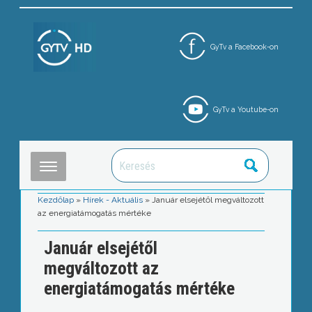
GyTv a Facebook-on
GyTv a Youtube-on
Kezdőlap
»
Hírek - Aktuális
»
Január elsejétől megváltozott
az energiatámogatás mértéke
Január elsejétől
megváltozott az
energiatámogatás mértéke