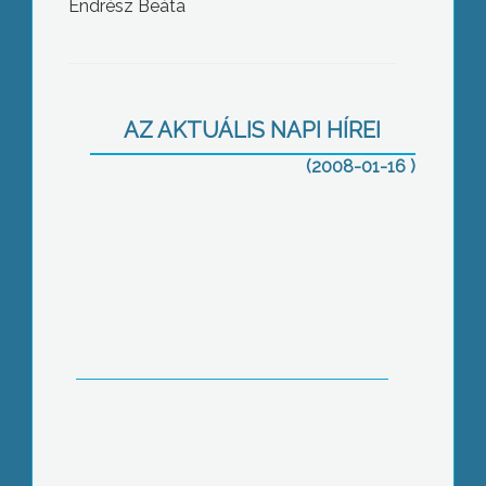
Endrész Beáta
Kiss Géza ünnepelte idén elsőként a
95. születésnapját
AZ AKTUÁLIS NAPI HÍREI
(2008-01-16 )
Stresszoldó masszázst tartanak a
Károly Róbert Főiskolán
A volt gyöngyösororszi ércbánya