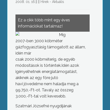
2008. 01. 16.
||
||
Hírek - Aktuális
Ez a cikk több mint egy éves
információkat tartalmaz!
Míg
2007-ben 3000 köbméter
gázfogyasztásig támogatott az állam,
idén már
csak 2000 köbméterig, de egyéb
módosítások is történtek.Idén azok
igényelhetnek energiatámogatást,
akiknek az egy főre jutó
havi jövedelme nem haladja meg a
99.750,-Ft-ot. Tavaly az összeg
3.000,-Ft-tal volt kevesebb.
Szatmári Józsefné nyugdíjának