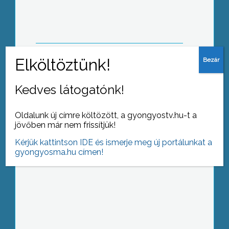
környezeti helyreállítása során közel
1km-es szakaszt tettek járhatóvá a
bányászok, több mint 20 év után
Kedves látogatónk!
Heves megyében még nincs
influenzajárvány
Oldalunk új címre költözött, a gyongyostv.hu-t a
jövőben már nem frissítjük!
Kérjük kattintson IDE és ismerje meg új portálunkat a
gyongyosma.hu címen!