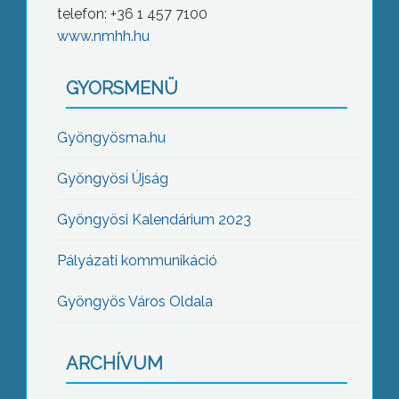
telefon: +36 1 457 7100
www.nmhh.hu
GYORSMENÜ
Gyöngyösma.hu
Gyöngyösi Újság
Gyöngyösi Kalendárium 2023
Pályázati kommunikáció
Gyöngyös Város Oldala
ARCHÍVUM