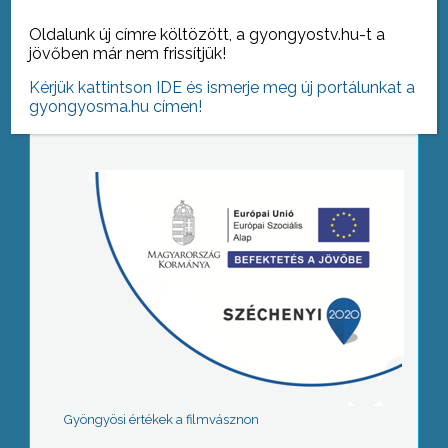
Oldalunk új címre költözött, a gyongyostv.hu-t a
jövőben már nem frissítjük!
Tovább az archívumra
Kérjük kattintson IDE és ismerje meg új portálunkat a
gyongyosma.hu címen!
Gyöngyösi értékek a filmvásznon