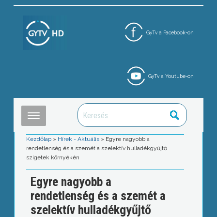
GyTv a Facebook-on
GyTv a Youtube-on
Kezdőlap
»
Hírek - Aktuális
»
Egyre nagyobb a
rendetlenség és a szemét a szelektív hulladékgyűjtő
szigetek környékén
Egyre nagyobb a
rendetlenség és a szemét a
szelektív hulladékgyűjtő