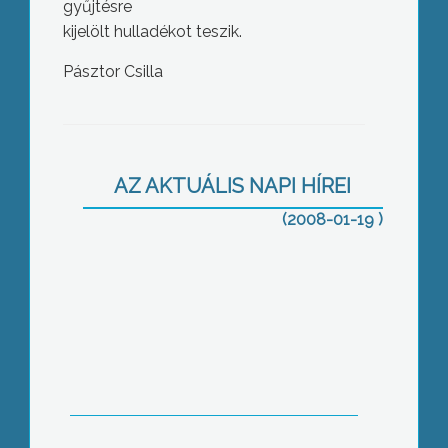
gyűjtésre
kijelölt hulladékot teszik.
Pásztor Csilla
Motoros nyalóka, díszüveges
ásványvíz és elektromos kefe –
AZ AKTUÁLIS NAPI HÍREI
tárgyak, melyeket legyártanak,
(2008-01-19 )
reklámoznak, majd eladnak nekünk
40 éves évfordulójuk alkalmából
rendezett ünnepséget a Gyöngyösi
Helyőrségi Klub