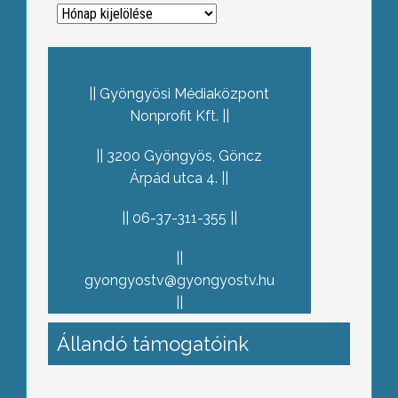
Archívum
Gyöngyösi Médiaközpont
Nonprofit Kft.
3200 Gyöngyös, Göncz
Árpád utca 4.
06-37-311-355
gyongyostv@gyongyostv.hu
Állandó támogatóink