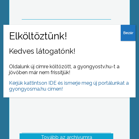
A lehetőségek költségvetése – Újévi
Kedves látogatónk!
büdzsé első körben Gyöngyösön
Oldalunk új címre költözött, a gyongyostv.hu-t a
jövőben már nem frissítjük!
Kérjük kattintson IDE és ismerje meg új portálunkat a
gyongyosma.hu címen!
Tovább az archívumra