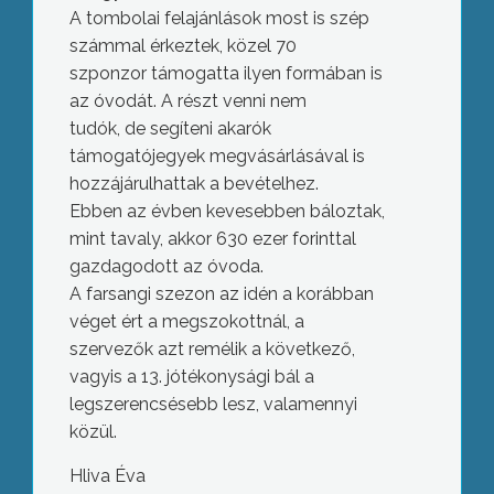
A tombolai felajánlások most is szép
számmal érkeztek, közel 70
szponzor támogatta ilyen formában is
az óvodát. A részt venni nem
tudók, de segíteni akarók
támogatójegyek megvásárlásával is
hozzájárulhattak a bevételhez.
Ebben az évben kevesebben báloztak,
mint tavaly, akkor 630 ezer forinttal
gazdagodott az óvoda.
A farsangi szezon az idén a korábban
véget ért a megszokottnál, a
szervezők azt remélik a következő,
vagyis a 13. jótékonysági bál a
legszerencsésebb lesz, valamennyi
közül.
Hliva Éva