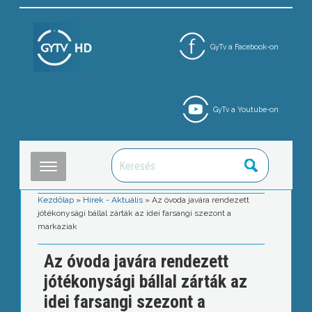
GyTv a Facebook-on
GyTv a Youtube-on
Kezdőlap
»
Hírek - Aktuális
»
Az óvoda javára rendezett
jótékonysági bállal zárták az idei farsangi szezont a
markaziak
Az óvoda javára rendezett
jótékonysági bállal zárták az
idei farsangi szezont a