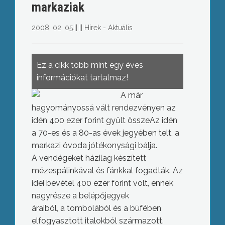
markaziak
2008. 02. 05.
||
||
Hírek - Aktuális
Ez a cikk több mint egy éves
információkat tartalmaz!
A már
hagyományossá vált rendezvényen az
idén 400 ezer forint gyűlt összeAz idén
a 70-es és a 80-as évek jegyében telt, a
markazi óvoda jótékonysági bálja.
A vendégeket házilag készített
mézespálinkával és fánkkal fogadták. Az
idei bevétel 400 ezer forint volt, ennek
nagyrésze a belépőjegyek
áraiból, a tombolából és a büfében
elfogyasztott italokból származott.