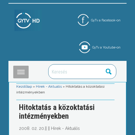
GyTv a Facebook-on
GyTv a Youtube-on
Kezdőlap
»
Hírek - Aktuális
»
Hitoktatás a közoktatási
intézményekben
Hitoktatás a közoktatási
intézményekben
2008. 02. 20.
||
||
Hírek - Aktuális