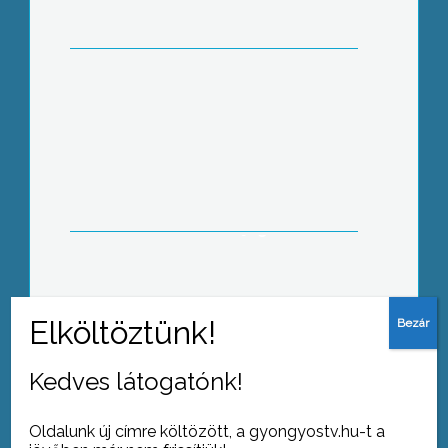
bojlerral biztosítja az ott lakók
melegvízellátását
Február 29-én dönt Heves megye
közgyűlése arról, kinek adja át a
megyei Markhot Ferenc Kórház
működtetési jogát
Kedves látogatónk!
Tovább az archívumra
Oldalunk új címre költözött, a gyongyostv.hu-t a