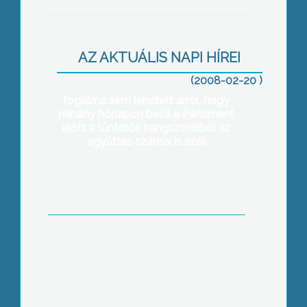
Amikor Kriza Bori 2006 elején elkezdte
AZ AKTUÁLIS NAPI HÍREI
forgatni a Dübörög a nemzeti rock
című, a Romantikus Erőszak
(2008-02-20 )
mindennapjait bemutató filmjét,
fogalma sem lehetett arról, hogy
néhány hónapon belül a Parlament
előtt a tüntetők hangszóróiból az
együttes számai is szól
Nem zökkenőmentes a vállalkozói
igazolványok cseréje a gyöngyösi
Okmányirodában
A Hajléktalanok Gondozóháza három