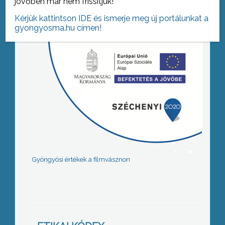
jövőben már nem frissítjük!
Kérjük kattintson IDE és ismerje meg új portálunkat a
gyongyosma.hu címen!
Gyöngyösi értékek a filmvásznon