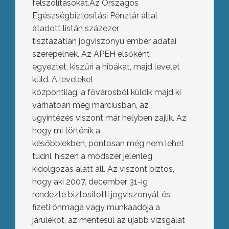
felszólításokat.Az Országos
Egészségbiztosítási Pénztár által
átadott listán százezer
tisztázatlan jogviszonyú ember adatai
szerepelnek. Az APEH elsőként
egyeztet, kiszűri a hibákat, majd levelet
küld. A leveleket
központilag, a fővárosból küldik majd ki
várhatóan még márciusban, az
ügyintézés viszont már helyben zajlik. Az
hogy mi történik a
későbbiekben, pontosan még nem lehet
tudni, hiszen a módszer jelenleg
kidolgozás alatt áll. Az viszont biztos,
hogy aki 2007. december 31-ig
rendezte biztosítotti jogviszonyát és
fizeti önmaga vagy munkaadója a
járulékot, az mentesül az újabb vizsgálat