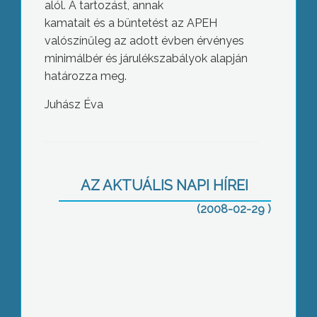
alól. A tartozást, annak
kamatait és a büntetést az APEH
valószínűleg az adott évben érvényes
minimálbér és járulékszabályok alapján
határozza meg.
Juhász Éva
2008 szökőév
AZ AKTUÁLIS NAPI HÍREI
(2008-02-29 )
Megnyílt a 31.Utazás kiállítás a
Hungexpo Budapesti
Vásárközpontban