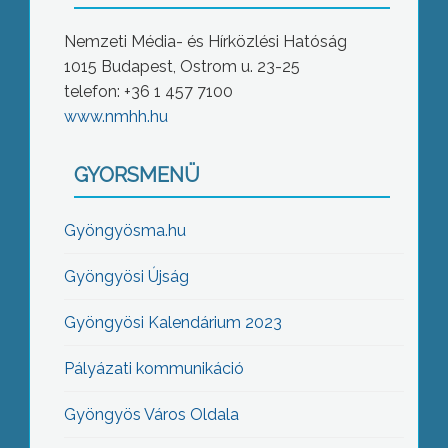
Nemzeti Média- és Hírközlési Hatóság
1015 Budapest, Ostrom u. 23-25
telefon: +36 1 457 7100
www.nmhh.hu
GYORSMENÜ
Gyöngyösma.hu
Gyöngyösi Újság
Gyöngyösi Kalendárium 2023
Pályázati kommunikáció
Gyöngyös Város Oldala