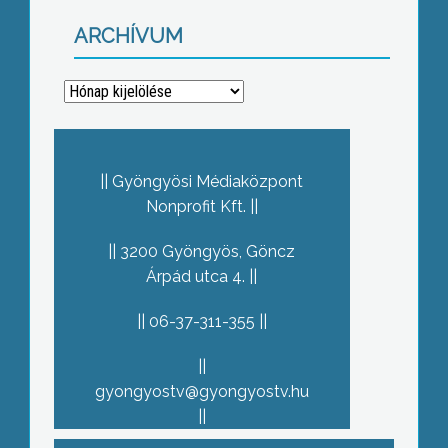
ARCHÍVUM
Archívum
Gyöngyösi Médiaközpont
Nonprofit Kft.
3200 Gyöngyös, Göncz
Árpád utca 4.
06-37-311-355
gyongyostv@gyongyostv.hu