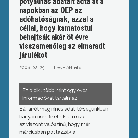
potyautas adatait adta át a
napokban az OEP az
adóhatóságnak, azzal a
céllal, hogy kamatostul
behajtsák akár öt évre
visszamenőleg az elmaradt
járulékot
2008. 02. 29.
||
||
Hírek - Aktuális
Ez a cikk több mint egy éves
információkat tartalmaz!
Bár arról még nincs adat, térségünkben
hányan nem fizettek járulékot,
az viszont valószínű, hogy már
márciusban postázzák a