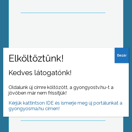
Munkaértekezletet tartottak a
Gyöngyösi Rendőrkapitányságon, ahol
értékelték az állomány 2007-es évi
tevékenységét
Kedves látogatónk!
Oldalunk új címre költözött, a gyongyostv.hu-t a
A következő 20 évben a Hospinvest
jövőben már nem frissítjük!
Zrt. működtetheti Hatvan és
Gyöngyös után immár a megye
Kérjük kattintson IDE és ismerje meg új portálunkat a
kórházát is – így döntött ma Heves
gyongyosma.hu címen!
megye közgyűlése