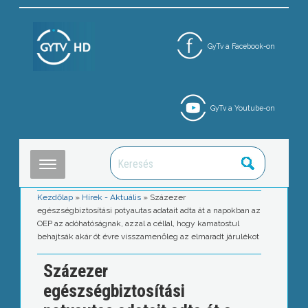
GyTv a Facebook-on
GyTv a Youtube-on
Kezdőlap
»
Hírek - Aktuális
»
Százezer
egészségbiztosítási potyautas adatait adta át a napokban az
OEP az adóhatóságnak, azzal a céllal, hogy kamatostul
behajtsák akár öt évre visszamenőleg az elmaradt járulékot
Százezer
egészségbiztosítási