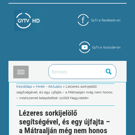
GyTv a Facebook-on
GyTv a Youtube-on
Kezdőlap
»
Hírek - Aktuális
»
Lézeres sorkijelölő
segítségével, és egy újfajta – a Mátraalján még nem honos
– módszerrel telepítettek szőlőt Nagyrédén
Lézeres sorkijelölő
segítségével, és egy újfajta –
a Mátraalján még nem honos