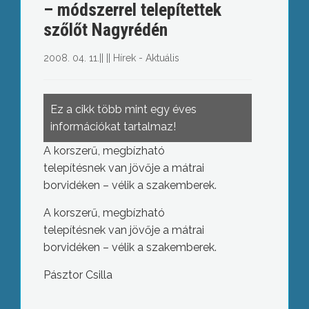
– módszerrel telepítettek
szőlőt Nagyrédén
2008. 04. 11.
||
||
Hírek - Aktuális
Ez a cikk több mint egy éves
információkat tartalmaz!
A korszerű, megbízható
telepítésnek van jövője a mátrai
borvidéken – vélik a szakemberek.
A korszerű, megbízható
telepítésnek van jövője a mátrai
borvidéken – vélik a szakemberek.
Pásztor Csilla