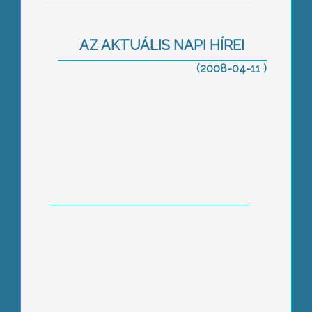
József Attila születésnapja a Költészet
AZ AKTUÁLIS NAPI HÍREI
Napja
(2008-04-11 )
Megalakult a szabad demokraták
gyöngyösi szervezetének ifjúsági
tagozata, Új Generáció néven
Szexuálisan zaklatott 7 gyermek- és
fiatalkorú lányt köztük a saját 14 éves