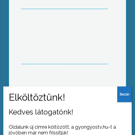
lányát is egy ecsédi férfi
Májustól közös megegyezéssel
felmentését kérte a megyei Markhot
Ferenc Kórház éléről a megbízott
igazgató, Dr. Sebes Gábor
Kedves látogatónk!
Tovább az archívumra
Oldalunk új címre költözött, a gyongyostv.hu-t a
jövőben már nem frissítjük!