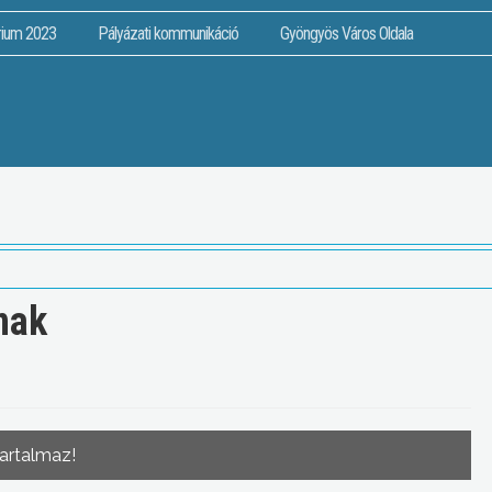
rium 2023
Pályázati kommunikáció
Gyöngyös Város Oldala
nak
tartalmaz!