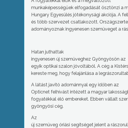
A fogyatékkal élők és a megváltozott
munkaképességűek elfogadását ösztönzi a ma
Hungary Egyesülés jótékonysági akciója. A fel
és több szervezet csatlakozott. Országszerte k
adományoznak ingyenesen szemüveget a rás
H
atan juthattak
ingyenesen új szemüveghez
G
yöngyösön az
egyik optikai szalon jóvoltából. A cég a Kis
kereste meg, hogy felajánlása a legrászorulta
A látást javító adománnyal egy időben az
Opticnet felhívást intézett a magyar lakossá
fogyatékkal élő embereket. Ebben vállalt sze
gyöngyösi cég.
Az
új szemüveg óriási segítséget jelent a rászor