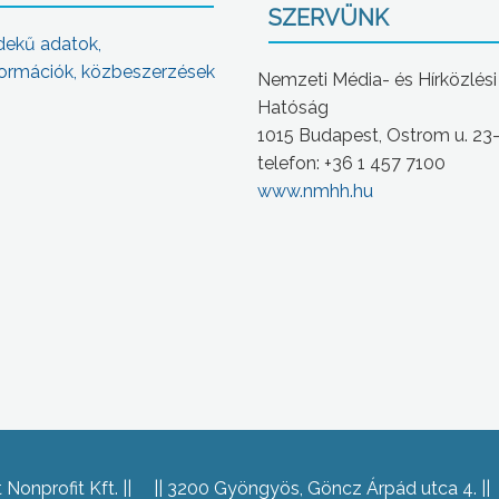
SZERVÜNK
dekű adatok,
ormációk, közbeszerzések
Nemzeti Média- és Hírközlési
Hatóság
1015 Budapest, Ostrom u. 23
telefon: +36 1 457 7100
www.nmhh.hu
Nonprofit Kft.
3200 Gyöngyös, Göncz Árpád utca 4.