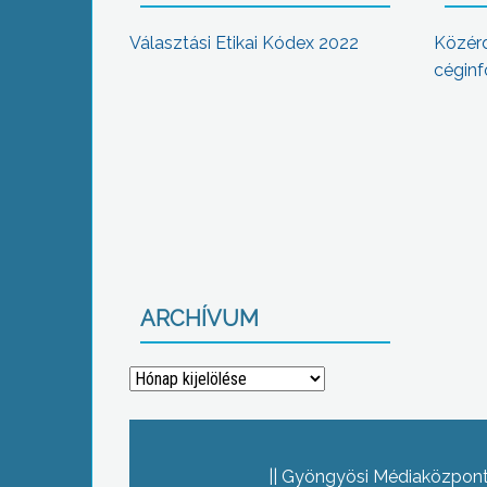
Választási Etikai Kódex 2022
Közér
céginf
ARCHÍVUM
Archívum
Gyöngyösi Médiaközpont 