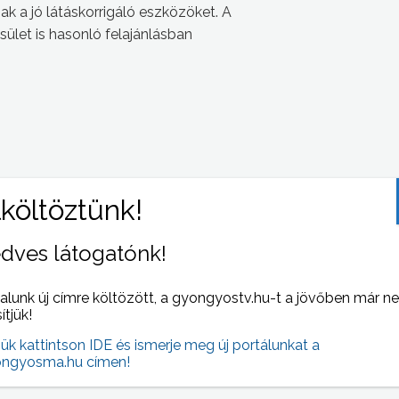
 a jó látáskorrigáló eszközöket. A
ület is hasonló felajánlásban
dves látogatónk!
 NAPI HÍREI
(2008-04-22 )
alunk új címre költözött, a gyongyostv.hu-t a jövőben már n
sítjük!
jük kattintson IDE és ismerje meg új portálunkat a
ngyosma.hu címen!