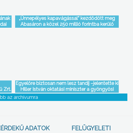
jának
„Ünnepélyes kapavágással” kezdődött meg
dai
Abasáron a közel 250 millió forintba kerülő
tkára
parabolaantenna-gyár építése
Egyelőre biztosan nem lesz tandíj –jelentette ki
 Zrt.
Hiller István oktatási miniszter a gyöngyösi
bor
rektori értekezlet után
bb az archívumra
ől
ÉRDEKŰ ADATOK
FELÜGYELETI