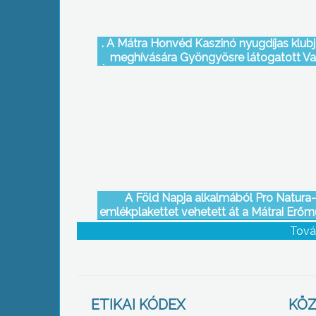
. A Mátra Honvéd Kaszinó nyugdíjas klub
meghívására Gyöngyösre látogatott Va
Ágnes, a honvédelmi minisztériumi államti
A Föld Napja alkalmából Pro Natura-
emlékplakettet vehetett át a Mátrai Erőmű
Bükkábrányi Bányaüzeme Dr. Fodor Gá
Tová
környezetvédelmi és vízügyi minisztert
Ipolytarnócon
ETIKAI KÓDEX
KÖZ