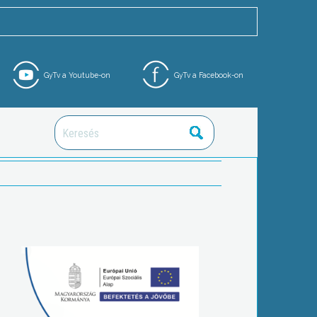
GyTv a Youtube-on
GyTv a Facebook-on