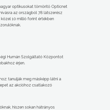
gyar optikusokat tömörítő Opticnet
hívásra az országból 78 látszerész
özel 10 millió forint értékben
zorulóknak.
térségi Humán Szolgáltató Központot
bbakhoz érjen.
ghoz: tanulják meg másképp látni a
repet az akcióhoz csatlakozó
ulóknak, hiszen sokan hátrányos