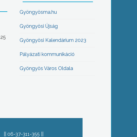
Gyöngyösma.hu
Gyöngyösi Újság
-25
Gyöngyösi Kalendárium 2023
Pályázati kommunikáció
Gyöngyös Város Oldala
06-37-311-355