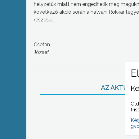
helyzetük miatt nem engedhetik meg maguknak
következő akció során a hatvani Rokkantegyes
részesül.
Csefán
József
Ke
AZ AKTUÁLIS
Old
fris
Kér
gyo