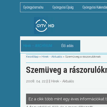
Gyöngyösma.hu
Gyöngyösi Újság
Gyöngyösi Kalendá
Hírek – ARCHÍVUM
Élő adás
Kezdőlap
»
Hírek - Aktuális
»
Szemüveg a rászorulóknak
Szemüveg a rászorulók
2008. 04. 22.
||
||
Hírek - Aktuális
Ez a cikk több mint egy éves információkat 