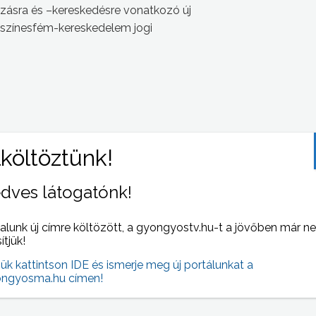
ásra és –kereskedésre vonatkozó új
 színesfém-kereskedelem jogi
 NAPI HÍREI
(2008-04-29 )
dves látogatónk!
alunk új címre költözött, a gyongyostv.hu-t a jövőben már n
sítjük!
jük kattintson IDE és ismerje meg új portálunkat a
ngyosma.hu címen!