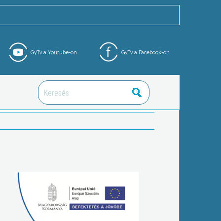
GyTv a Youtube-on
GyTv a Facebook-on