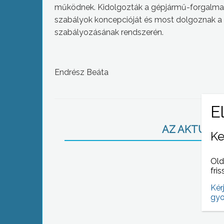
működnek. Kidolgozták a gépjármű-forgalmaz
szabályok koncepcióját és most dolgoznak a
szabályozásának rendszerén.
Endrész Beáta
AZ AKTUÁLIS
Ke
Old
fris
Kér
gyo