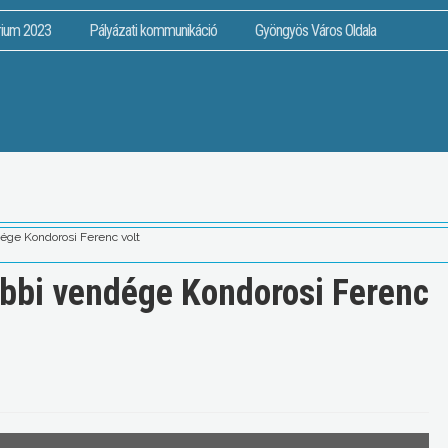
rium 2023
Pályázati kommunikáció
Gyöngyös Város Oldala
dége Kondorosi Ferenc volt
tóbbi vendége Kondorosi Ferenc