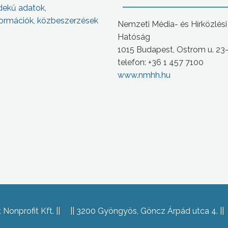
dekű adatok,
ormációk, közbeszerzések
Nemzeti Média- és Hírközlési
Hatóság
1015 Budapest, Ostrom u. 23
telefon: +36 1 457 7100
www.nmhh.hu
Nonprofit Kft.
3200 Gyöngyös, Göncz Árpád utca 4.