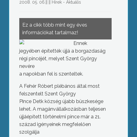
2008. 05. 06.
||
||
Hírek - Aktuális
Ez a cikk több mint egy éves
információkat tartalmaz!
Ennek
jegyében építették újjá a borgazdaság
régi pincéjét, melyet Szent György
nevére
a napokban fel is szenteltek.
A Fehér Róbert plébános által most
felszentelt Szent György
Pince Detk község újabb büszkesége
lehet. A magánvállalkozásban teljesen
újjáépített történelmi pince már a 21.
század igényeinek megfelelően
szolgálja