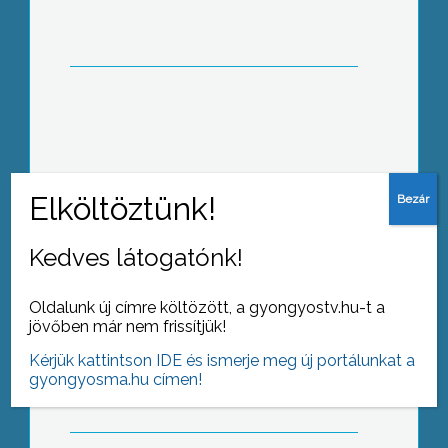
rendezett
Május 1-jétől „élesben” alkalmazza a
rendőrség az objektív felelősség elvét
Kedves látogatónk!
Oldalunk új címre költözött, a gyongyostv.hu-t a
Három roma azt mondja,
jövőben már nem frissítjük!
bántalmazták őket Gyöngyösön
Kérjük kattintson IDE és ismerje meg új portálunkat a
gyongyosma.hu címen!