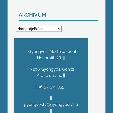
ARCHÍVUM
Archívum
Gyöngyösi Médiaközpont
Nonprofit Kft.
3200 Gyöngyös, Göncz
Árpád utca 4.
06-37-311-355
gyongyostv@gyongyostv.hu