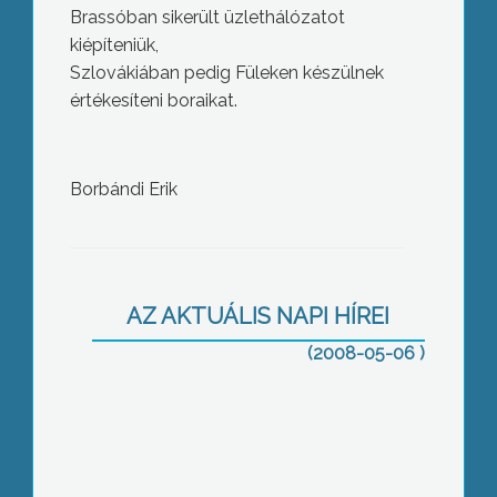
Brassóban sikerült üzlethálózatot
kiépíteniük,
Szlovákiában pedig Füleken készülnek
értékesíteni boraikat.
Borbándi Erik
. 7. alkalommal rendezték meg a
Nyitott pincék napját Nagyrédén
AZ AKTUÁLIS NAPI HÍREI
(2008-05-06 )
Mintegy 40 civil szervezet lépett fel az
első gyöngyösi Civil Napon, melyet
Gyöngyös Város Barátainak Köre