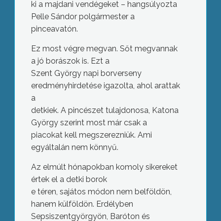
ki a majdani vendégeket – hangsúlyozta
Pelle Sándor polgármester a
pinceavatón.
Ez most végre megvan. Sőt megvannak
a jó borászok is. Ezt a
Szent György napi borverseny
eredményhirdetése igazolta, ahol arattak
a
detkiek. A pincészet tulajdonosa, Katona
György szerint most már csak a
piacokat kell megszerezniük. Ami
egyáltalán nem könnyű.
Az elmúlt hónapokban komoly sikereket
értek el a detki borok
e téren, sajátos módon nem belföldön,
hanem külföldön. Erdélyben
Sepsiszentgyörgyön, Baróton és