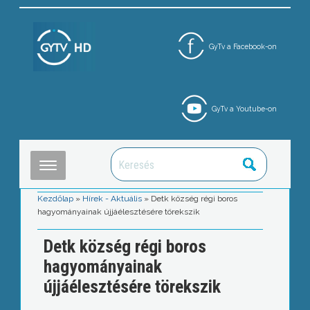
GyTv a Facebook-on
GyTv a Youtube-on
Kezdőlap
»
Hírek - Aktuális
»
Detk község régi boros
hagyományainak újjáélesztésére törekszik
Detk község régi boros
hagyományainak
újjáélesztésére törekszik