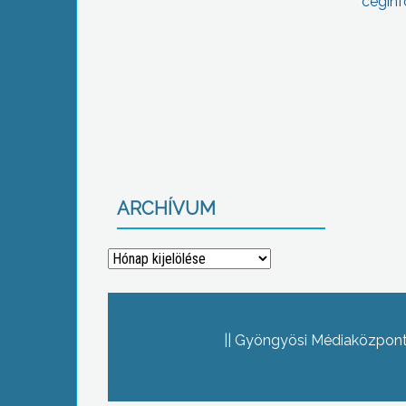
céginf
ARCHÍVUM
Archívum
Gyöngyösi Médiaközpont 