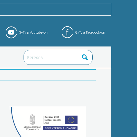
GyTv a Youtube-on
GyTv a Facebook-on