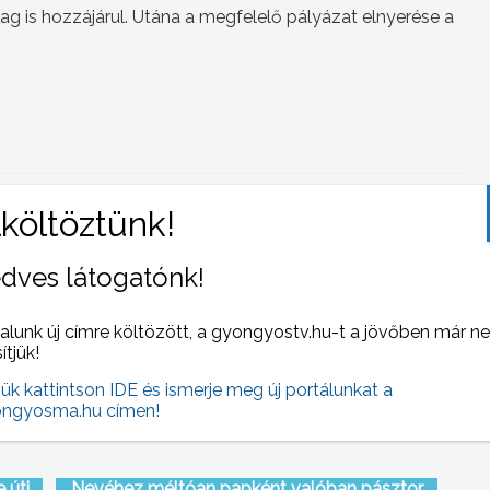
ilag is hozzájárul. Utána a megfelelő pályázat elnyerése a
 NAPI HÍREI
(2008-05-22 )
dves látogatónk!
alunk új címre költözött, a gyongyostv.hu-t a jövőben már n
sítjük!
jük kattintson IDE és ismerje meg új portálunkat a
ngyosma.hu címen!
 úti
Nevéhez méltóan papként valóban pásztor