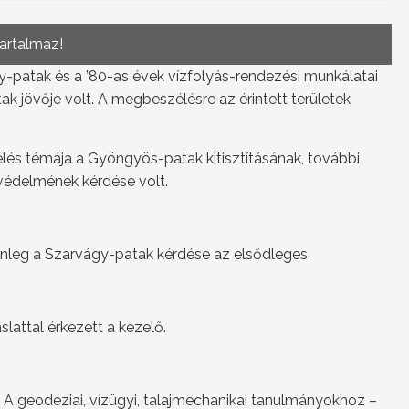
tartalmaz!
y-patak és a ’80-as évek vízfolyás-rendezési munkálatai
k jövője volt. A megbeszélésre az érintett területek
és témája a Gyöngyös-patak kitisztításának, további
védelmének kérdése volt.
enleg a Szarvágy-patak kérdése az elsődleges.
vaslattal érkezett a kezelő.
 A geodéziai, vízügyi, talajmechanikai tanulmányokhoz –