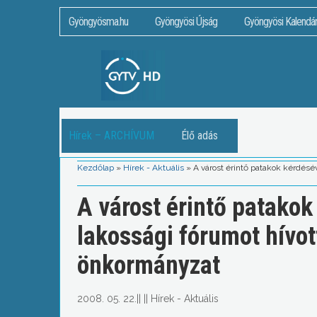
Gyöngyösma.hu
Gyöngyösi Újság
Gyöngyösi Kalendá
Hírek – ARCHÍVUM
Élő adás
Kezdőlap
»
Hírek - Aktuális
»
A várost érintő patakok kérdésé
A várost érintő patakok
lakossági fórumot hívot
önkormányzat
2008. 05. 22.
||
||
Hírek - Aktuális