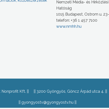
ormációk, közbeszerzések
Nemzeti Média- és Hírközlési
Hatóság
1015 Budapest, Ostrom u. 23
telefon: +36 1 457 7100
www.nmhh.hu
Nonprofit Kft.
3200 Gyöngyös, Göncz Árpád utca 4.
gyongyostv@gyongyostv.hu