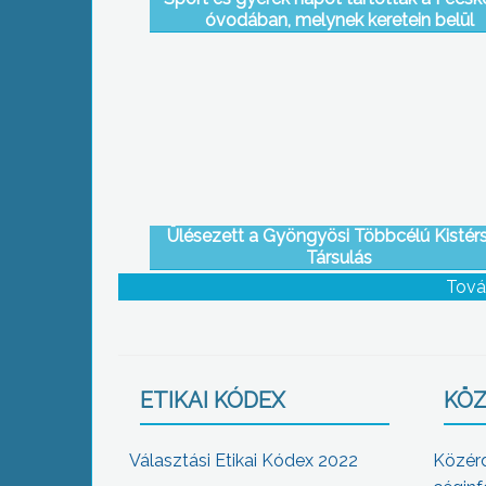
óvodában, melynek keretein belül
ügyességüket bizonyíthatták a kicsik
Ülésezett a Gyöngyösi Többcélú Kistér
Társulás
Tová
ETIKAI KÓDEX
KÖZ
Választási Etikai Kódex 2022
Közér