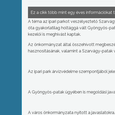
Ez a cikk több mint egy éves információkat 
A téma az ipari parkot veszélyeztető Szarvág
óta gyakorlatilag holtággá vált Gyöngyös-pata
kezelői is meghívást kaptak.
Az önkormányzat által összehívott megbeszél
hasznosításának, valamint a Szarvágy-patak 
Az ipari park árvízvédelme szempontjából jel
A Gyöngyös-patak ügyében is megoldási ja
A város önkormányzata nyitott a javaslatokra.