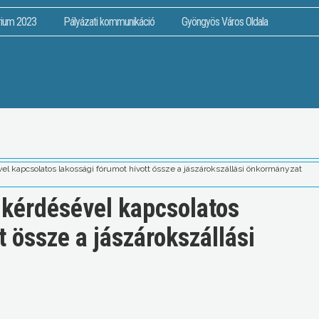
rium 2023
Pályázati kommunikáció
Gyöngyös Város Oldala
vel kapcsolatos lakossági fórumot hívott össze a jászárokszállási önkormányzat
 kérdésével kapcsolatos
t össze a jászárokszállási