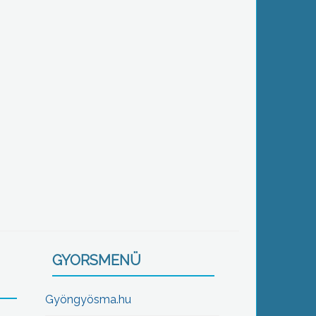
GYORSMENÜ
Gyöngyösma.hu