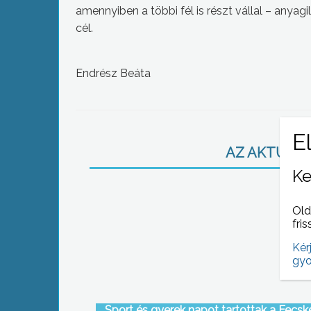
amennyiben a többi fél is részt vállal – anyag
cél.
Endrész Beáta
AZ AKTUÁLIS
Ke
Old
fris
Kér
gyo
Sport és gyerek napot tartottak a Fecske