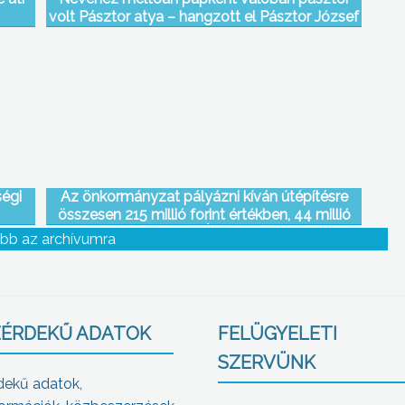
volt Pásztor atya – hangzott el Pásztor József
érseki tanácsos mai búcsúztatásán a Szent
Bertalan templomban
ségi
Az önkormányzat pályázni kíván útépítésre
összesen 215 millió forint értékben, 44 millió
forintnyi önerővel az Észak-Magyarországi
bb az archívumra
Regionális Operatív Programnál
ÉRDEKŰ ADATOK
FELÜGYELETI
SZERVÜNK
dekű adatok,