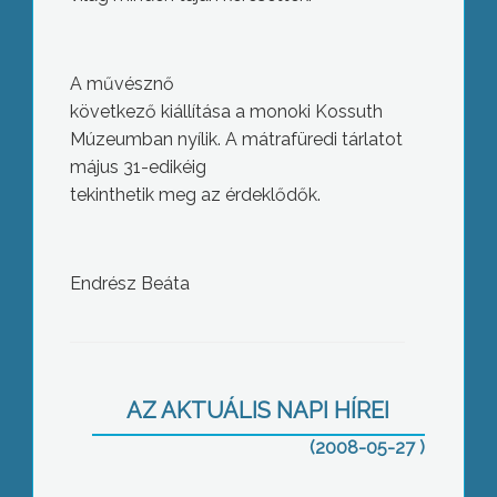
A művésznő
következő kiállítása a monoki Kossuth
Múzeumban nyílik. A mátrafüredi tárlatot
május 31-edikéig
tekinthetik meg az érdeklődők.
Endrész Beáta
Baleset betegség és poggyász
biztosítás megkötését javasolják a
szakemberek külföldi nyaralások
esetén
AZ AKTUÁLIS NAPI HÍREI
(2008-05-27 )