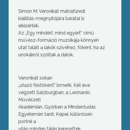
Simon M. Veronikát mátrafüredi
kiállítás-megnyitójára barátai is
elkísérték.
Az „Egy mindért, mind egyért” című
művész-formáció muzsikája könnyen
utat talált a lakók szívéhez, főként, ha az
unokákról szóltak a dalok.
Veronikát sokan
„utazó festőként” ismerik. Két éve
végzett Salzburgban, a Leonardo
Művészeti
Akadémián, Győrben a Mindentudás
Egyetemén tanít. Képei, különösen
portréi a
világ minden táján keresettek.