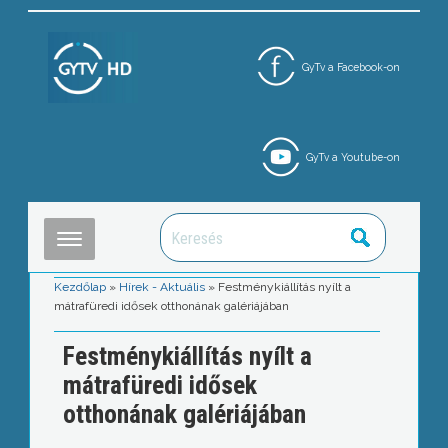
GyTv a Facebook-on
GyTv a Youtube-on
Kezdőlap
»
Hírek - Aktuális
»
Festménykiállítás nyílt a
mátrafüredi idősek otthonának galériájában
Festménykiállítás nyílt a
mátrafüredi idősek
otthonának galériájában