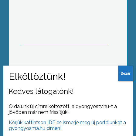
Bevált a közlekedési szabálysértések
utáni büntetési tételek szigorítása
Célkeresztben a tüdőrák
Kedves látogatónk!
Oldalunk új címre költözött, a gyongyostv.hu-t a
jövőben már nem frissítjük!
Befejeződött a Mátrai Erőmű hármas
Kérjük kattintson IDE és ismerje meg új portálunkat a
gyongyosma.hu címen!
számú blokkjának rendes nagyjavítása