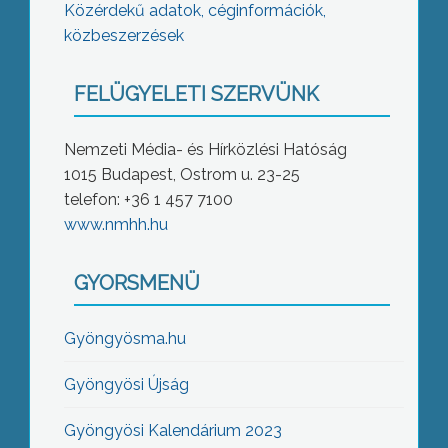
Közérdekű adatok, céginformációk,
közbeszerzések
FELÜGYELETI SZERVÜNK
Nemzeti Média- és Hírközlési Hatóság
1015 Budapest, Ostrom u. 23-25
telefon: +36 1 457 7100
www.nmhh.hu
GYORSMENÜ
Gyöngyösma.hu
Gyöngyösi Újság
Gyöngyösi Kalendárium 2023