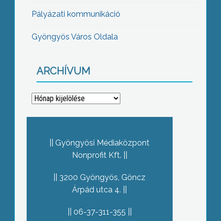
Pályázati kommunikáció
Gyöngyös Város Oldala
ARCHÍVUM
Archívum
Gyöngyösi Médiaközpont
Nonprofit Kft.
3200 Gyöngyös, Göncz
Árpád utca 4.
06-37-311-355