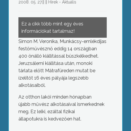
2008. 05. 27.
||
||
Hírek - Aktuális
Ez a cikk több mint egy éves
információkat tartalmaz!
Simon M. Veronika, Munkácsy-emlékdíjas
festőművésznő eddig 14 országban
400 önálló kiállítással büszkélkedhet.
Jeruzsálemi kiállítása után, monoki
tárlata előtt Mátrafüreden mutat be
ízelítőt 16 éves pályája legszebb
alkotásaiból.
Az otthon lakói minden hónapban
újabb művész alkotásaival ismerkednek
meg. Ez lelki, ezáltal fizikai
állapotukra is kedvezően hat.