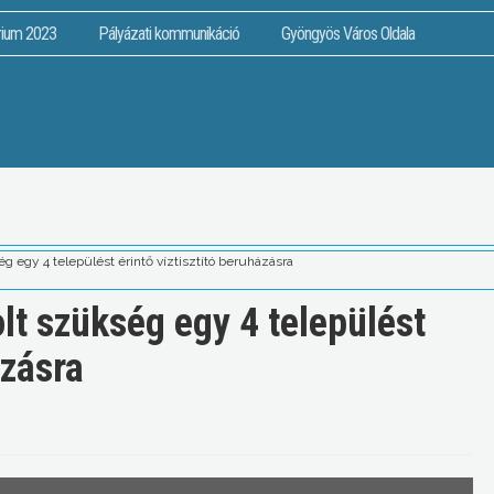
rium 2023
Pályázati kommunikáció
Gyöngyös Város Oldala
ég egy 4 települést érintő víztisztító beruházásra
olt szükség egy 4 települést
ázásra