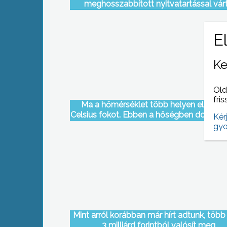
meghosszabbított nyitvatartással vár
vendégeit
Ke
Old
fris
Ma a hőmérséklet több helyen elérte a
Celsius fokot. Ebben a hőségben dolgozn
Kér
építőmunkások
gyo
Mint arról korábban már hírt adtunk, több
3 milliárd forintból valósít meg