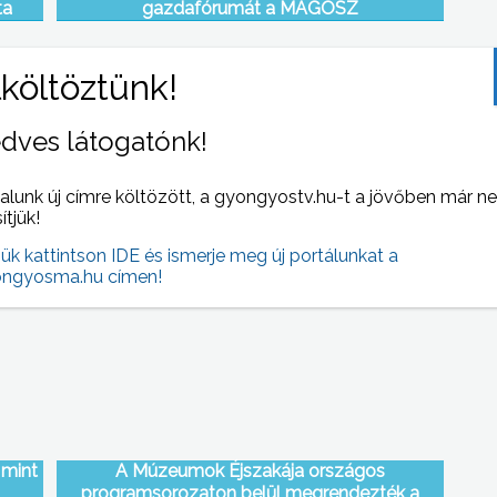
ta
gazdafórumát a MAGOSZ
dves látogatónk!
alunk új címre költözött, a gyongyostv.hu-t a jövőben már n
sítjük!
 35
Bejelentés nélkül alkalmaztak 58 konzervgyári
ak az
dolgozót Gyöngyösön. – tudtuk meg az
jük kattintson IDE és ismerje meg új portálunkat a
Észak- magyarországi Munkavédelmi és
ngyosma.hu címen!
Munkaügyi Felügyelőség igazgatójától
 mint
A Múzeumok Éjszakája országos
programsorozaton belül megrendezték a