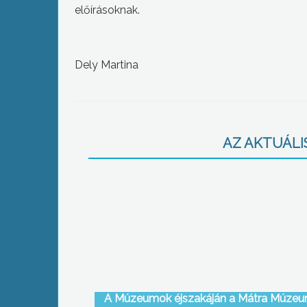
előírásoknak.
Dely Martina
AZ AKTUÁLIS
A Múzeumok éjszakáján a Mátra Múzeu