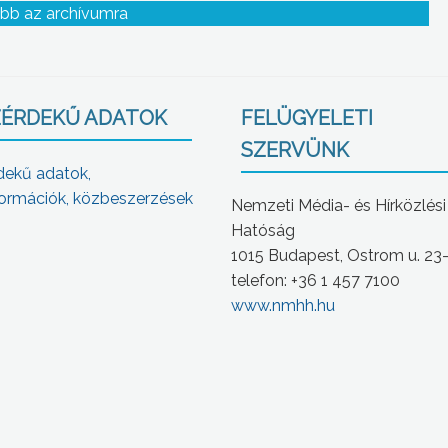
bb az archívumra
ÉRDEKŰ ADATOK
FELÜGYELETI
SZERVÜNK
dekű adatok,
ormációk, közbeszerzések
Nemzeti Média- és Hírközlési
Hatóság
1015 Budapest, Ostrom u. 23
telefon: +36 1 457 7100
www.nmhh.hu