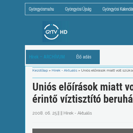
Gyöngyösma.hu
Gyöngyösi Újság
Gyöngyösi Kalendá
Hírek – ARCHÍVUM
Élő adás
Kezdőlap
»
Hírek - Aktuális
»
Uniós előírások miatt volt szüks
Uniós előírások miatt v
érintő víztisztító beruh
2008. 06. 25.
||
||
Hírek - Aktuális