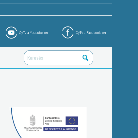
GyTv a Youtube-on
GyTv a Facebook-on