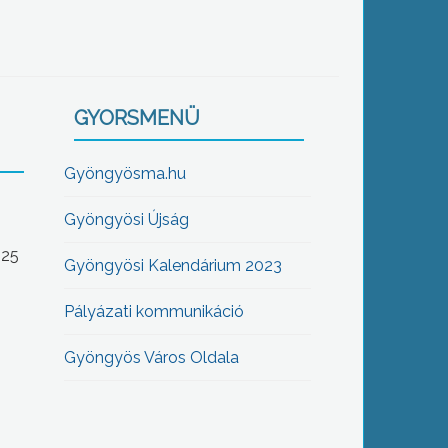
GYORSMENÜ
Gyöngyösma.hu
Gyöngyösi Újság
-25
Gyöngyösi Kalendárium 2023
Pályázati kommunikáció
Gyöngyös Város Oldala