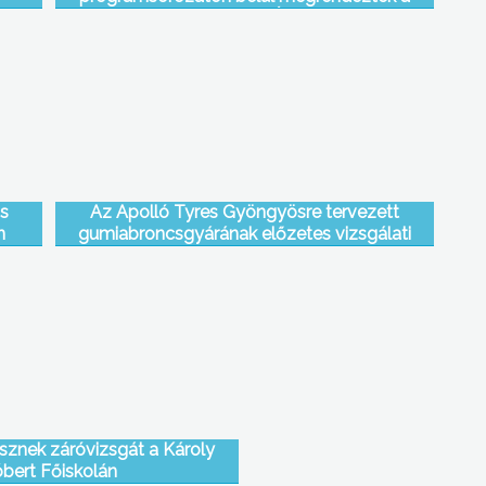
gyösi
Mátrai Múzeumok Éjszakáját is
is
Az Apolló Tyres Gyöngyösre tervezett
n
gumiabroncsgyárának előzetes vizsgálati
ték a
dokumentációjával kapcsolatban tartott
th
sajtótájékoztatót a Civilek a Mátraalján
Egyesület
sznek záróvizsgát a Károly
bert Főiskolán