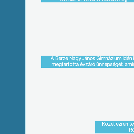
zöldségtermeslési mintaprojektet a gyön
Károly Róbert Főiskola tasspusztai
tangazdasága területén
A Berze Nagy János Gimnázium idén 
megtartotta évzáró ünnepségét, ami
elbúcsúztattak 4 pedagógust, és kitüntet
Szülői Munkaközösség egy tagját, Tó
Józsefet
Közel ezren te
Ró