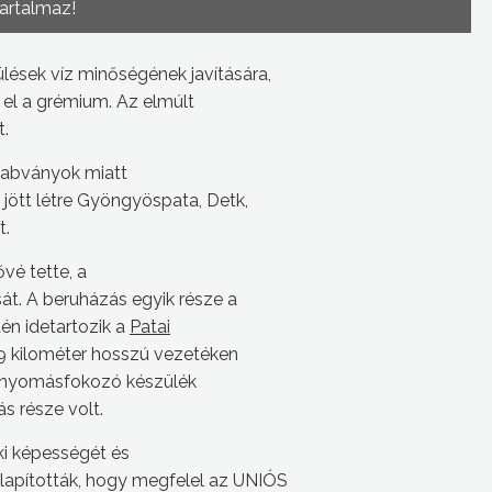
tartalmaz!
ések víz minőségének javítására,
t el a grémium. Az elmúlt
t.
szabványok miatt
s jött létre Gyöngyöspata, Detk,
t.
vé tette, a
át. A beruházás egyik része a
én idetartozik a
Patai
y 9 kilométer hosszú vezetéken
egy nyomásfokozó készülék
ás része volt.
ki képességét és
llapították, hogy megfelel az UNIÓS