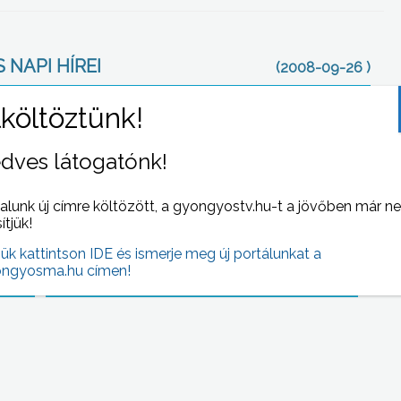
 NAPI HÍREI
(2008-09-26 )
dves látogatónk!
alunk új címre költözött, a gyongyostv.hu-t a jövőben már n
sítjük!
jük kattintson IDE és ismerje meg új portálunkat a
a
A dohányzás teljes betiltásának lehetőségét
ngyosma.hu címen!
ekelt
vizsgáltatta nemrégiben a Vendéglátósok
is
Ipartestülete
g