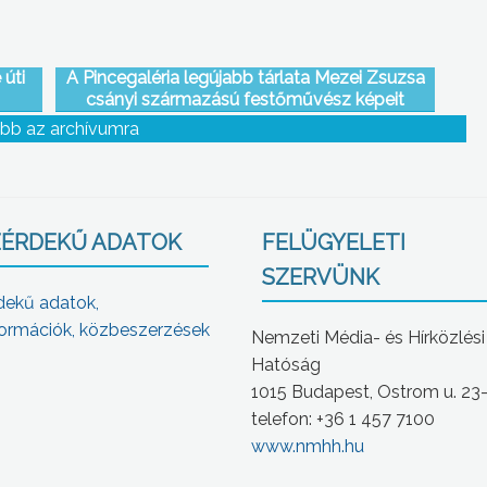
 úti
A Pincegaléria legújabb tárlata Mezei Zsuzsa
csányi származású festőművész képeit
mutatja be
bb az archívumra
ÉRDEKŰ ADATOK
FELÜGYELETI
SZERVÜNK
dekű adatok,
ormációk, közbeszerzések
Nemzeti Média- és Hírközlési
Hatóság
1015 Budapest, Ostrom u. 23
telefon: +36 1 457 7100
www.nmhh.hu