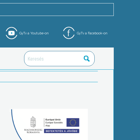
GyTv a Youtube-on
GyTv a Facebook-on