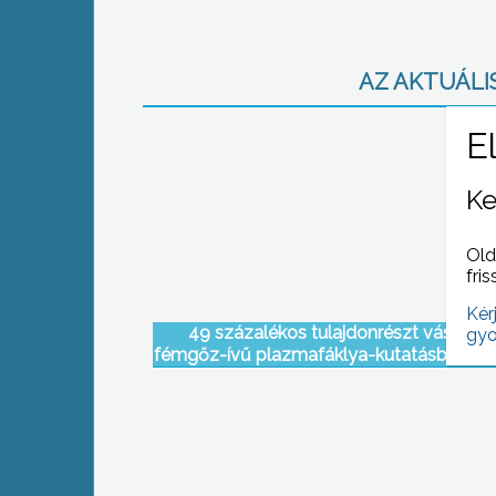
AZ AKTUÁLIS
Ke
Old
fris
Kér
49 százalékos tulajdonrészt vásárolt 
gyo
fémgőz-ívű plazmafáklya-kutatásban érd
gyöngyösi Mester Kft.-ben a Regionál
Fejlesztési Vállalat Részvénytársasá