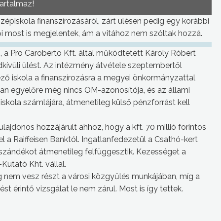
tartalmaz!
zépiskola finanszírozásáról, zárt ülésen pedig egy korábbi
lői most is megjelentek, ám a vitához nem szóltak hozzá.
 a Pro Caroberto Kft. által működtetett Károly Róbert
kívüli ülést. Az intézmény átvétele szeptembertől
ző iskola a finanszírozásra a megyei önkormányzattal
nban egyelőre még nincs OM-azonosítója, és az állami
kola számlájára, átmenetileg külső pénzforrást kell
ajdonos hozzájárult ahhoz, hogy a kft. 70 millió forintos
ővel a Raiffeisen Banktól. Ingatlanfedezetül a Csathó-kert
e szándékot átmenetileg felfüggesztik. Kezességet a
Kutató Kht. vállal.
g nem vesz részt a városi közgyűlés munkájában, míg a
t érintő vizsgálat le nem zárul. Most is így tettek.