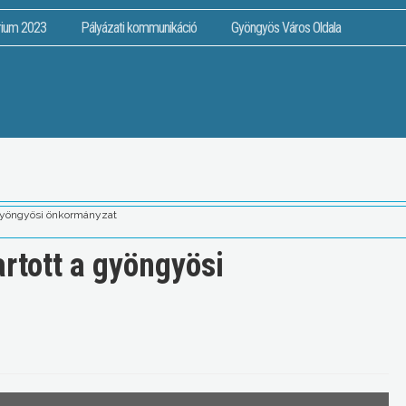
rium 2023
Pályázati kommunikáció
Gyöngyös Város Oldala
a gyöngyösi önkormányzat
artott a gyöngyösi