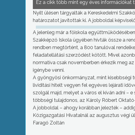
Ez a cikk több mint egy éves információkat 
Nyílt ülésen tárgyalták a Kereskedelmi Szakkö
határozatot javítottak ki. A jobboldal képvise
A jelenleg már a főiskola együttműködésében,
Szakképző Iskola ügyében hívták össze a rend
rendben megtörtént, a 800 tanulóval rendelke
feladatellátási szerződést kötött. Mivel azo
normatíva csak novemberben érkezik meg az is
igénybe venni.
A gyöngyösi önkormányzat, mint kisebbségi tul
lividitási hitelt vegyen fel egyéves lejárati id
szolgál majd, melyet a város el kíván adni – 
többségi tulajdonos, az Károly Róbert Oktató-
A jobboldal – ahogy korábban jelezték – addi
Közigazgatási Hivatalnál az augusztus végi ülés
Faragó Zoltán