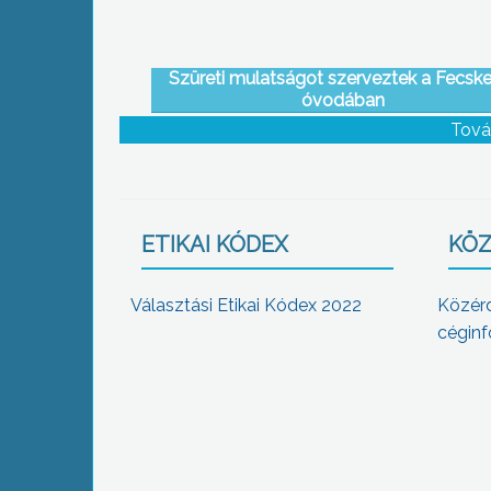
Szüreti mulatságot szerveztek a Fecske
óvodában
Tová
ETIKAI KÓDEX
KÖZ
Választási Etikai Kódex 2022
Közér
céginf