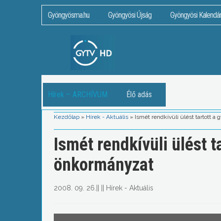
Gyöngyösma.hu
Gyöngyösi Újság
Gyöngyösi Kalendá
Hírek – ARCHÍVUM
Élő adás
Kezdőlap
»
Hírek - Aktuális
»
Ismét rendkívüli ülést tartott 
Ismét rendkívüli ülést t
önkormányzat
2008. 09. 26.
||
||
Hírek - Aktuális