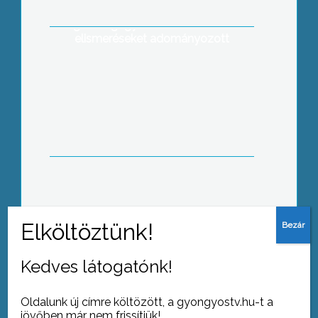
alkalmából Dr. Székely Tamás
egészségügyi miniszter szakmai
elismeréseket adományozott
Ünnepvárás címmel három művész
alkotásaiból nyílt kiállítás hétfőn este a
Pincegalériában
Kedves látogatónk!
Tovább az archívumra
Oldalunk új címre költözött, a gyongyostv.hu-t a
jövőben már nem frissítjük!