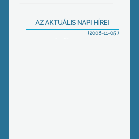
Mint arról már korábban
AZ AKTUÁLIS NAPI HÍREI
beszámoltunk, augusztus óta újra el
kíván szakadni Mátrafüred
(2008-11-05 )
Gyöngyöstől
Nem csak Egerben Gyöngyösön is
Ifjúsági hetet tartanak
Batthyány – Strattmann László
születésének 138. évfordulója