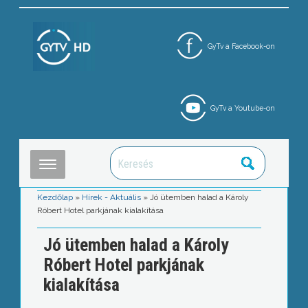
GyTv a Facebook-on
GyTv a Youtube-on
Kezdőlap
»
Hírek - Aktuális
»
Jó ütemben halad a Károly
Róbert Hotel parkjának kialakítása
Jó ütemben halad a Károly
Róbert Hotel parkjának
kialakítása