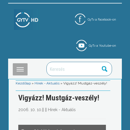
GyTv a Facebook-on
GyTv a Youtube-on
Kezdőlap
»
Hírek - Aktuális
»
Vigyázz! Mustgáz-veszély!
Vigyázz! Mustgáz-veszély!
2006. 10. 10.
||
||
Hírek - Aktuális