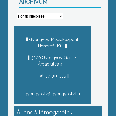
ARCHÍVUM
Archívum
Gyöngyösi Médiaközpont
Nonprofit Kft.
3200 Gyöngyös, Göncz
Árpád utca 4.
06-37-311-355
gyongyostv@gyongyostv.hu
Állandó támogatóink