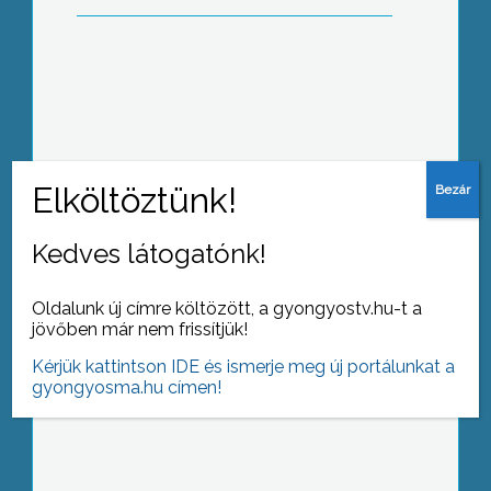
A szabadság és igazság fényei
Kedves látogatónk!
Megalakult a két kisebbségi
Oldalunk új címre költözött, a gyongyostv.hu-t a
önkormányzat Gyöngyösön
jövőben már nem frissítjük!
Kérjük kattintson IDE és ismerje meg új portálunkat a
gyongyosma.hu címen!