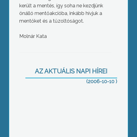
került a mentés, így soha ne kezdjünk
önálló mentőakcióba, inkább hívjuk a
mentőket és a tűzoltóságot.
Molnár Kata
Közös kiállítás a Jászságból
AZ AKTUÁLIS NAPI HÍREI
(2006-10-10 )
Kistérségi rajzpályázat