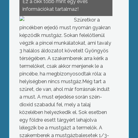
Ez a cikk több mint egy éves
információkat tartalmaz!
Szüretkor a
pincékben erjedő must nyomán gyakran
képződik mustgáz. Sokan felelőtlenül
végzik a pincei munkálatokat, ami tavaly
3 halálos áldozatot követelt Gyöngyös
térségében. A szakemberek arra kérik a
termelőket, csak akkor menjenek le a
pincébe, ha megbizonyosodtak róla: a
helyiségben nincs mustgáz.Még tart a
szüret, de van, ahol már forrásnak indult
a must. A must erjedése során szén-
dioxid szabadul fel, mely a talaj
közelében helyezkedik el. Sok esetben
egy földre esett tárgyért lehajolva
lélegzik be a mustgázt a termelők. A
szakemberek a mustgázbalesetek 1/3-