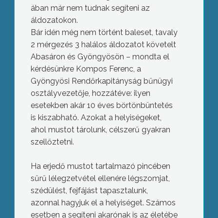
ában már nem tudnak segíteni az
áldozatokon.
Bár idén még nem történt baleset, tavaly
2 mérgezés 3 halálos áldozatot követelt
Abasáron és Gyöngyösön – mondta el
kérdésünkre Kompos Ferenc, a
Gyöngyösi Rendőrkapitányság bűnügyi
osztályvezetője, hozzátéve: ilyen
esetekben akár 10 éves börtönbüntetés
is kiszabható. Azokat a helyiségeket,
ahol mustot tárolunk, célszerű gyakran
szellőztetni.
Ha erjedő mustot tartalmazó pincében
sűrű lélegzetvétel ellenére légszomjat,
szédülést, fejfájást tapasztalunk,
azonnal hagyjuk el a helyiséget. Számos
esetben a segíteni akarónak is az életébe