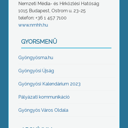
Nemzeti Média- és Hírközlési Hatóság
1015 Budapest, Ostrom u. 23-25
telefon: +36 1 457 7100
www.nmhh.hu
GYORSMENÜ
Gyöngyösma.hu
Gyöngyösi Újság
Gyöngyösi Kalendárium 2023
Pályázati kommunikáció
Gyöngyös Város Oldala