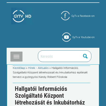
GyTv a Facebook-on
GyTv a Youtube-on
Kezdőlap
»
Hírek - Aktuális
»
Hallgatói Információs
Szolgáltató Központ létrehozását és Inkubátorház építését
tervezi a gyöngyösi Károly Róbert Főiskola
Hallgatói Információs
Szolgáltató Központ
létrehozását és Inkubátorház