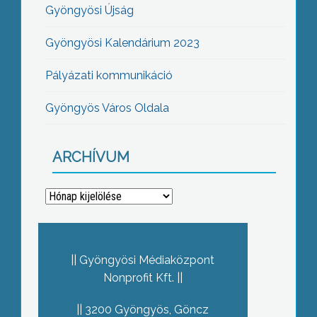
Gyöngyösi Újság
Gyöngyösi Kalendárium 2023
Pályázati kommunikáció
Gyöngyös Város Oldala
ARCHÍVUM
Archívum
Gyöngyösi Médiaközpont
Nonprofit Kft.
3200 Gyöngyös, Göncz