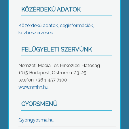
KÖZÉRDEKŰ ADATOK
Közérdekű adatok, céginformációk,
közbeszerzések
FELÜGYELETI SZERVÜNK
Nemzeti Média- és Hírközlési Hatóság
1015 Budapest, Ostrom u. 23-25
telefon: +36 1 457 7100
www.nmhh.hu
GYORSMENÜ
Gyöngyösma.hu