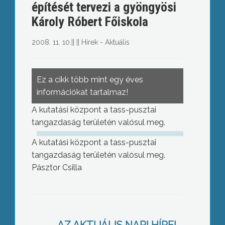
építését tervezi a gyöngyösi
Károly Róbert Főiskola
2008. 11. 10.
||
||
Hírek - Aktuális
Ez a cikk több mint egy éves
információkat tartalmaz!
A kutatási központ a tass-pusztai
tangazdaság területén valósul meg.
A kutatási központ a tass-pusztai
tangazdaság területén valósul meg.
Pásztor Csilla
20. alkalommal rendeztek