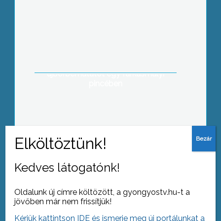
A borturizmus és a gasztronómiai
hagyományok összekapcsolásának
céljából rendeztek Márton napi
újborbemutatót egy farkasmályi
pincében
Kedves látogatónk!
Tovább az archívumra
Oldalunk új címre költözött, a gyongyostv.hu-t a
jövőben már nem frissítjük!
Kérjük kattintson IDE és ismerje meg új portálunkat a