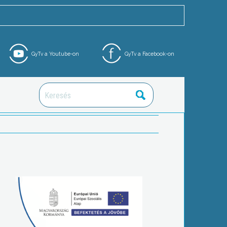
GyTv a Youtube-on
GyTv a Facebook-on