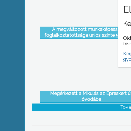
Ke
A megváltozott munkaképességűek
foglalkoztatottsága uniós szinte 50% kör
Old
hazánkban azonban alig 10%-uk talál leg
fris
munkát
Kér
gyo
Megérkezett a Mikulás az Epreskert út
óvodába
Tová