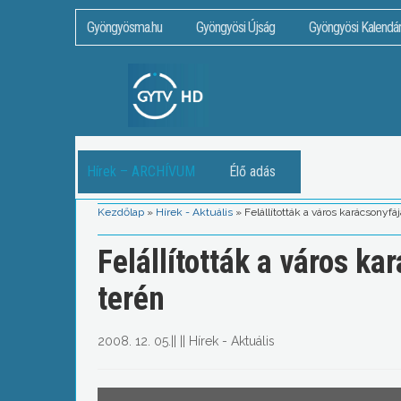
Gyöngyösma.hu
Gyöngyösi Újság
Gyöngyösi Kalendá
Hírek – ARCHÍVUM
Élő adás
Kezdőlap
»
Hírek - Aktuális
»
Felállították a város karácsonyf
Felállították a város k
terén
2008. 12. 05.
||
||
Hírek - Aktuális