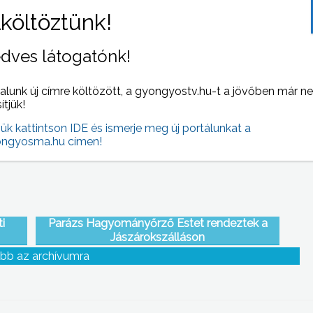
dves látogatónk!
Szaloncukrot a szabályosan, virgácsot a
üli,
szabálytalanul közlekedő gépkocsivezetők
alunk új címre költözött, a gyongyostv.hu-t a jövőben már n
ális
kaptak
sítjük!
jük kattintson IDE és ismerje meg új portálunkat a
ngyosma.hu címen!
i
Parázs Hagyományőrző Estet rendeztek a
Jászárokszálláson
bb az archívumra