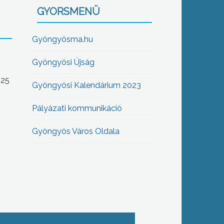
GYORSMENÜ
Gyöngyösma.hu
Gyöngyösi Újság
-25
Gyöngyösi Kalendárium 2023
Pályázati kommunikáció
Gyöngyös Város Oldala