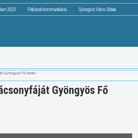
rium 2023
Pályázati kommunikáció
Gyöngyös Város Oldala
áját Gyöngyös Fő terén
arácsonyfáját Gyöngyös Fő