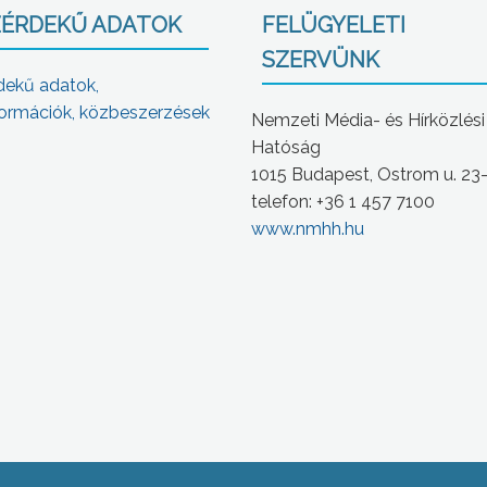
ÉRDEKŰ ADATOK
FELÜGYELETI
SZERVÜNK
dekű adatok,
ormációk, közbeszerzések
Nemzeti Média- és Hírközlési
Hatóság
1015 Budapest, Ostrom u. 23
telefon: +36 1 457 7100
www.nmhh.hu