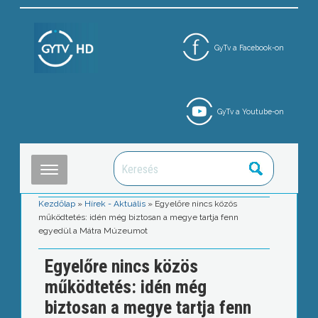
GyTv a Facebook-on
GyTv a Youtube-on
Kezdőlap
»
Hírek - Aktuális
»
Egyelőre nincs közös
működtetés: idén még biztosan a megye tartja fenn
egyedül a Mátra Múzeumot
Egyelőre nincs közös
működtetés: idén még
biztosan a megye tartja fenn