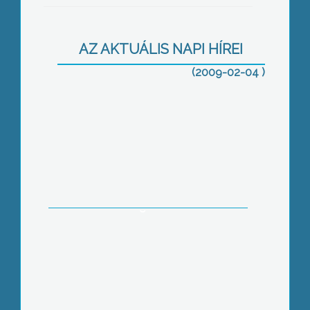
Bioenergetikai lehetőségek a
AZ AKTUÁLIS NAPI HÍREI
vidékfejlesztésben – címmel tartottak
tájékoztatót a szakemberek Egerben
(2009-02-04 )
15 és fél millió forintot épít be a
költségvetésébe a gyöngyösi
grémium a város 675. évfordulójának
támogatására
Magyarországon első alkalommal
rendezték meg a síoktatók