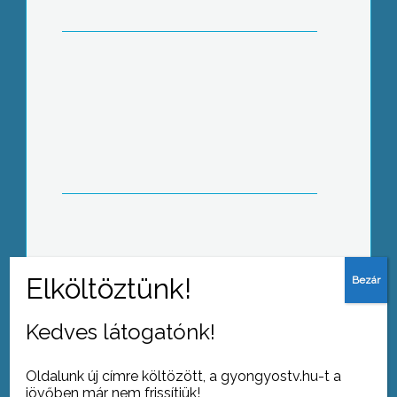
nemzetközi kongresszusát
Immár 6. alkalommal adott egész
estés gálaműsort a Kelet Gyöngyei
táncstúdió
Kedves látogatónk!
Tovább az archívumra
Oldalunk új címre költözött, a gyongyostv.hu-t a
jövőben már nem frissítjük!